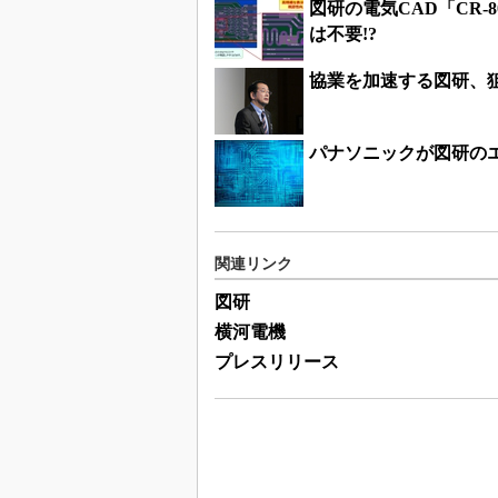
図研の電気CAD「CR-
は不要!?
協業を加速する図研、
パナソニックが図研の
関連リンク
図研
横河電機
プレスリリース