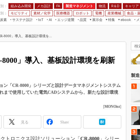
程別：
組み込み開発
メカ設計
製造マネジメント
物流
R＆D
キャリア
FA
業別：
モビリティ
素材／化学
医療機器
ロボット
電機
産業機械
食品・
炭素
サステナ設計
エッジ逆襲
品質
展示会
特集
メ
IoT
AI
ebook
伝承
組み込み開発
CEATEC
読者調査まとめ
編集後記
-8000」導入、基板設計環境を...
JIMTOF
保全
メカ設計
つながるクルマ
組込み/エッジ コンピューティング
ス
 AI
製造マネジメント
5G
展＆IoT/5Gソリューション展
VR／AR
FA
-8000」導入、基板設計環境を刷新
IIFES
モビリティ
フィールドサービス
国際ロボット展
素材／化学
FPGA
製造
ジャパンモビリティショー
組み込み画像技術
ン「CR-8000」シリーズと設計データマネジメントシステム
TECHNO-FRONTIER
これまで使用していた電気CADシステムから、新たな設計環境
組み込みモデリング
人テク展
Windows Embedded
[
MONOist
]
スマート工場EXPO
車載ソフト開発
EdgeTech+
見る
Share
ISO26262
日本ものづくりワールド
無償設計ツール
AUTOMOTIVE WORLD
エレクトロニクス設計ソリューション「
CR-8000
」シリー