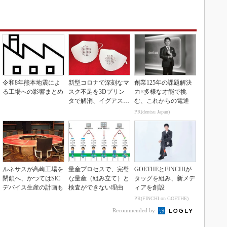
令和8年熊本地震によ
新型コロナで深刻なマ
創業125年の課題解決
る工場への影響まとめ
スク不足を3Dプリン
力×多様な才能で挑
タで解消、イグアスが
む、これからの電通
3Dマスクを開発
PR(dentsu Japan)
ルネサスが高崎工場を
量産プロセスで、完璧
GOETHEとFINCHIが
閉鎖へ、かつてはSiC
な量産（組み立て）と
タッグを組み、新メデ
デバイス生産の計画も
検査ができない理由
ィアを創設
PR(FINCHI on GOETHE)
Recommended by