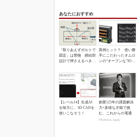
あなたにおすすめ
「取りあえずボルトで
異例ヒット？ 使い勝
固定」は禁物 締結部
手にこだわったオムロ
設計で押さえるべき基
ンの“オープンな”IO-L
本
inkマスター
【レベル14】生成AI
創業125年の課題解決
を味方に、3D CADを
力×多様な才能で挑
使いこなそう！
む、これからの電通
PR(dentsu Japan)