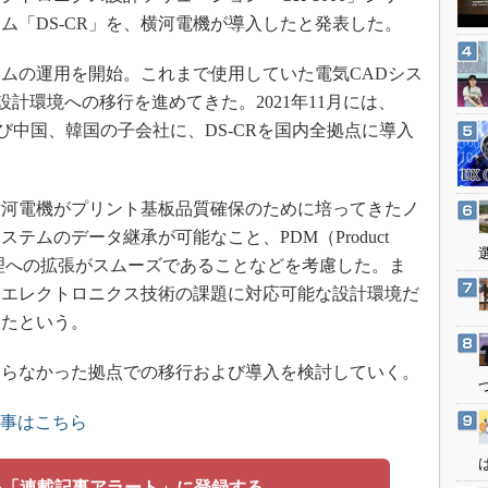
3Dプリンタ
産業オープンネット展
ム「DS-CR」を、横河電機が導入したと発表した。
デジタルツインとCAE
テムの運用を開始。これまで使用していた電気CADシス
S＆OP
設計環境への移行を進めてきた。2021年11月には、
インダストリー4.0
よび中国、韓国の子会社に、DS-CRを国内全拠点に導入
イノベーション
製造業ビッグデータ
河電機がプリント基板品質確保のために培ってきたノ
メイドインジャパン
テムのデータ継承が可能なこと、PDM（Product
植物工場
データ管理への拡張がスムーズであることなどを考慮した。ま
知財マネジメント
、エレクトロニクス技術の課題に対応可能な設計環境だ
海外生産
ったという。
グローバル設計・開発
らなかった拠点での移行および導入を検討していく。
制御セキュリティ
新型コロナへの対応
記事はこちら
を「連載記事アラート」に登録する