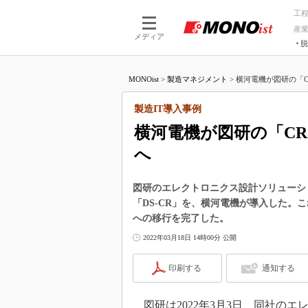
工
産
メディア
脱
つながる技術
AI×技術
MONOist
>
製造マネジメント
>
横河電機が図研の「CR
つながる工場
AI×設備
つながるサービ
Physical
製造IT導入事例
横河電機が図研の「CR
へ
図研のエレクトロニクス設計ソリューショ
「DS-CR」を、横河電機が導入した。
への移行を完了した。
2022年03月18日 14時00分 公開
印刷する
通知する
図研は2022年3月3日、同社の