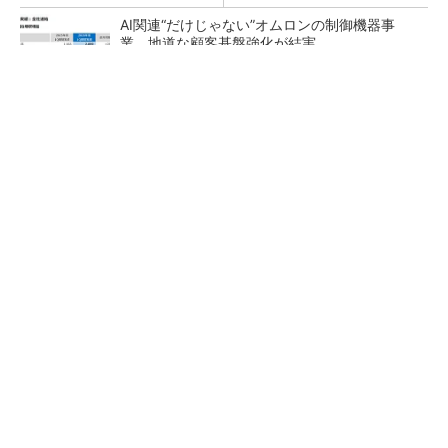
AI関連“だけじゃない”オムロンの制御機器事
業、地道な顧客基盤強化が結実
【レベル14】生成AIを味方に、3D CADを使い
こなそう！
「取りあえずボルトで固定」は禁物 締結部設
計で押さえるべき基本