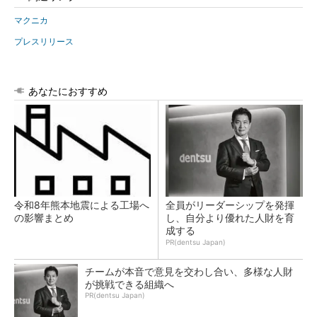
マクニカ
プレスリリース
あなたにおすすめ
令和8年熊本地震による工場へ
全員がリーダーシップを発揮
の影響まとめ
し、自分より優れた人財を育
成する
PR(dentsu Japan)
チームが本音で意見を交わし合い、多様な人財
が挑戦できる組織へ
PR(dentsu Japan)