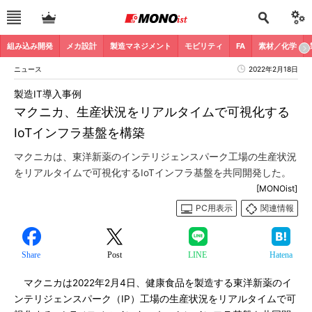
組み込み開発
メカ設計
製造マネジメント
モビリティ
FA
素材／化学
ニュース
2022年2月18日
製造IT導入事例
マクニカ、生産状況をリアルタイムで可視化する
IoTインフラ基盤を構築
マクニカは、東洋新薬のインテリジェンスパーク工場の生産状況
をリアルタイムで可視化するIoTインフラ基盤を共同開発した。
[MONOist]
PC用表示
関連情報
Share
Post
LINE
Hatena
マクニカは2022年2月4日、健康食品を製造する東洋新薬のイ
ンテリジェンスパーク（IP）工場の生産状況をリアルタイムで可