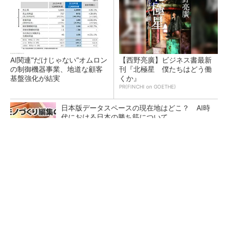
AI関連“だけじゃない”オムロン
【西野亮廣】ビジネス書最新
の制御機器事業、地道な顧客
刊『北極星 僕たちはどう働
基盤強化が結実
くか』
PR(FINCHI on GOETHE)
日本版データスペースの現在地はどこ？ AI時
代における日本の勝ち筋について
三菱電機、欧州データセンター向け冷却システ
ム事業拡大でオランダ企業を買収
狭小な駐車場に、シャープがポールカメラ式製
品発表 市場シェア10％目指す