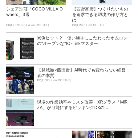
シェア別荘「COCO VILLA O
【西野亮廣】つくりたいもの
wners」3選
を追求できる環境の作り方と
は
PR(COCO VILLA on GOETHE)
PR(FINCHI on GOETHE)
異例ヒット？ 使い勝手にこだわったオムロン
の“オープンな”IO-Linkマスター
【見城徹×藤田晋】AI時代でも変わらない経営
者の本質
PR(FINCHI on GOETHE)
現場の作業効率やミスを改善 XRグラス「MiR
ZA」が可能にするピッキングDXの...