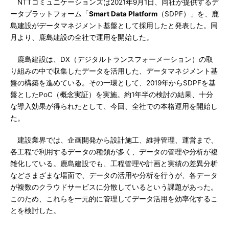
NTTコミュニケーションズは2021年9月1日、同社が提供するデ
ータプラットフォーム「
Smart Data Platform
（SDPF）」を、鹿
島建設がデータマネジメント基盤として採用したと発表した。同
月より、鹿島建設の全社で運用を開始した。
鹿島建設は、DX（デジタルトランスフォーメーション）の取
り組みの中で収集したデータを活用した、データマネジメント基
盤の構築を進めている。その一環として、2019年からSDPFを基
盤としたPoC（概念実証）を実施。約1年半の検討の結果、十分
な導入効果が得られたとして、今回、全社での本格運用を開始し
た。
建設業界では、企画開発から設計施工、維持管理、運営まで、
各工程で利用するデータの種類が多く、データの管理や分析が複
雑化している。鹿島建設でも、工程管理や計画と実績の差異分析
などさまざまな場面で、データの活用や分析を行うが、各データ
が複数のクラウドサービスに分散しているという課題があった。
このため、これらを一元的に管理してデータ活用を効率化するこ
とを検討した。