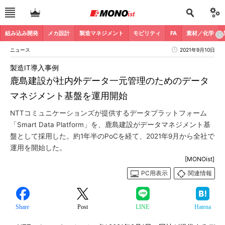
組み込み開発
メカ設計
製造マネジメント
モビリティ
FA
素材／化学
ニュース
2021年9月10日
製造IT導入事例
鹿島建設が社内外データ一元管理のためのデータ
マネジメント基盤を運用開始
NTTコミュニケーションズが提供するデータプラットフォーム
「Smart Data Platform」を、鹿島建設がデータマネジメント基
盤として採用した。約1年半のPoCを経て、2021年9月から全社で
運用を開始した。
[MONOist]
PC用表示
関連情報
Share
Post
LINE
Hatena