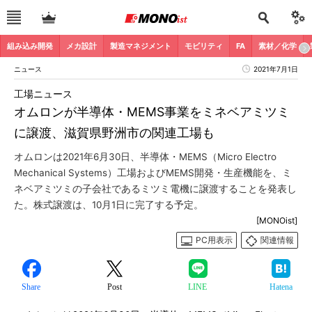
組み込み開発
メカ設計
製造マネジメント
モビリティ
FA
素材／化学
ニュース
2021年7月1日
工場ニュース
オムロンが半導体・MEMS事業をミネベアミツミ
に譲渡、滋賀県野洲市の関連工場も
オムロンは2021年6月30日、半導体・MEMS（Micro Electro
Mechanical Systems）工場およびMEMS開発・生産機能を、ミ
ネベアミツミの子会社であるミツミ電機に譲渡することを発表し
た。株式譲渡は、10月1日に完了する予定。
[MONOist]
PC用表示
関連情報
Share
Post
LINE
Hatena