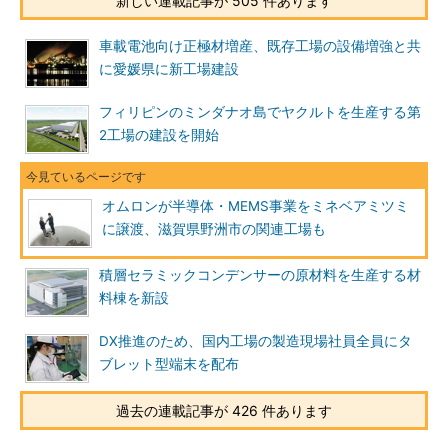
新しい連載記事が 505 件あります
車載電池向け正極材増産、既存工場の設備増強と共
に愛媛県に新工場建設
フィリピンのミンダナオ島でヤクルトを生産する第
2工場の建設を開始
オムロンが半導体・MEMS事業をミネベアミツミ
に譲渡、滋賀県野洲市の関連工場も
積層セラミックコンデンサーの原材料を生産する材
料棟を新設
DX推進のため、国内工場の製造現場社員全員にタ
ブレット型端末を配布
過去の連載記事が 426 件あります