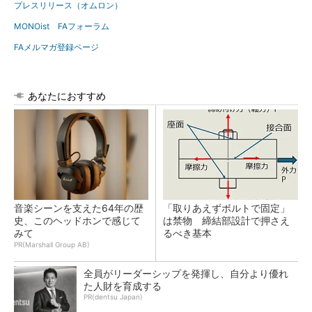
プレスリリース（オムロン）
MONOist FAフォーラム
FAメルマガ登録ページ
あなたにおすすめ
音楽シーンを支えた64年の歴
「取りあえずボルトで固定」
史、このヘッドホンで感じて
は禁物 締結部設計で押さえ
みて
るべき基本
PR(Marshall Group AB)
全員がリーダーシップを発揮し、自分より優れ
た人財を育成する
PR(dentsu Japan)