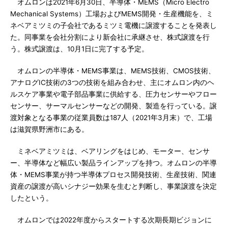
オムロンは2021年6月30日、半導体・MEMS（Micro Electro
Mechanical Systems）工場およびMEMS開発・生産機能を、ミ
ネベアミツミの子会社であるミツミ電機に譲渡することを発表し
た。同事業を会社分割により新会社に承継させ、株式譲渡を行
う。株式譲渡は、10月1日に完了する予定。
オムロンの半導体・MEMS事業は、MEMS技術、CMOS技術、
アナログIC技術の3つの技術を組み合わせ、主にオムロン内のヘ
ルスケア事業や電子部品事業に供給する、圧力センサーやフロー
センサー、サーマルセンサーなどの開発、製造を行っている。譲
渡対象となる事業の従業員数は187人（2021年3月末）で、工場
は滋賀県野洲市にある。
ミネベアミツミは、ベアリングをはじめ、モーター、センサ
ー、半導体など幅広い製品ラインアップを持つ。オムロンの半導
体・MEMS事業が持つ半導体プロセス開発技術、生産技術、関連
資産の譲渡が高いシナジー効果を生むと判断し、事業譲渡を決定
したという。
オムロンでは2022年度からスタートする次期長期ビジョンに