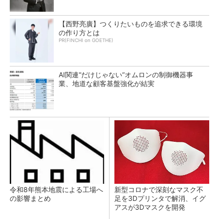
【西野亮廣】つくりたいものを追求できる環境
の作り方とは
PR(FINCHI on GOETHE)
AI関連“だけじゃない”オムロンの制御機器事
業、地道な顧客基盤強化が結実
令和8年熊本地震による工場へ
新型コロナで深刻なマスク不
の影響まとめ
足を3Dプリンタで解消、イグ
アスが3Dマスクを開発