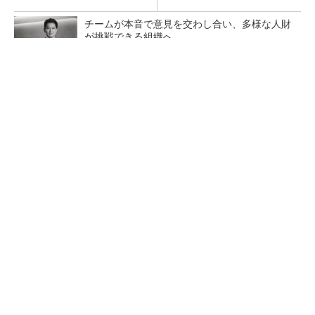
チームが本音で意見を交わし合い、多様な人財
が挑戦できる組織へ
PR(dentsu Japan)
【レベル14】生成AIを味方に、3D CADを使い
こなそう！
狭小な駐車場に、シャープがポールカメラ式製
品発表 市場シェア10％目指す