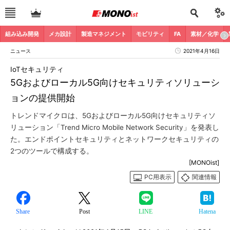
組み込み開発
メカ設計
製造マネジメント
モビリティ
FA
素材／化学
ニュース
2021年4月16日
IoTセキュリティ
5Gおよびローカル5G向けセキュリティソリューシ
ョンの提供開始
トレンドマイクロは、5Gおよびローカル5G向けセキュリティソ
リューション「Trend Micro Mobile Network Security」を発表し
た。エンドポイントセキュリティとネットワークセキュリティの
2つのツールで構成する。
[MONOist]
PC用表示
関連情報
Share
Post
LINE
Hatena