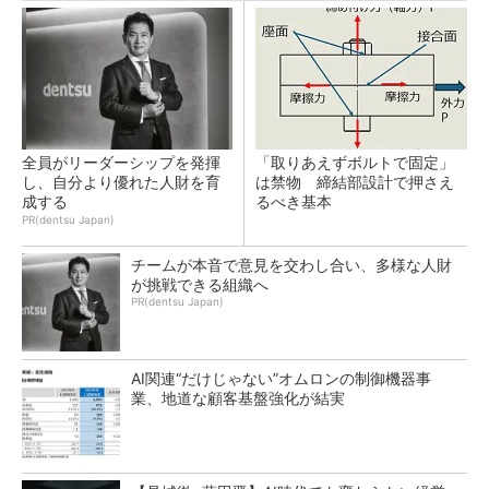
全員がリーダーシップを発揮
「取りあえずボルトで固定」
し、自分より優れた人財を育
は禁物 締結部設計で押さえ
成する
るべき基本
PR(dentsu Japan)
チームが本音で意見を交わし合い、多様な人財
が挑戦できる組織へ
PR(dentsu Japan)
AI関連“だけじゃない”オムロンの制御機器事
業、地道な顧客基盤強化が結実