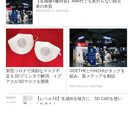
【見城徹×藤田晋】AI時代でも変わらない経営
者の本質
PR(FINCHI on GOETHE)
新型コロナで深刻なマスク不
GOETHEとFINCHIがタッグを
足を3Dプリンタで解消、イグ
組み、新メディアを創設
アスが3Dマスクを開発
PR(FINCHI on GOETHE)
【レベル14】生成AIを味方に、3D CADを使い
こなそう！
令和8年熊本地震による工場への影響まとめ