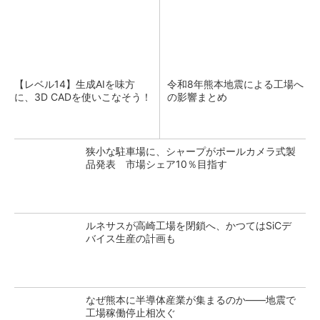
【レベル14】生成AIを味方
令和8年熊本地震による工場へ
に、3D CADを使いこなそう！
の影響まとめ
狭小な駐車場に、シャープがポールカメラ式製
品発表 市場シェア10％目指す
ルネサスが高崎工場を閉鎖へ、かつてはSiCデ
バイス生産の計画も
なぜ熊本に半導体産業が集まるのか――地震で
工場稼働停止相次ぐ