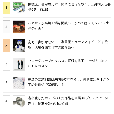
機械設計者が思わず「簡単に言うなや！」と身構える要
求6選【前編】
ルネサスが高崎工場を閉鎖へ、かつてはSiCデバイス生
産の計画も
あえて歩かせない――準国産ヒューマノイド「D1」登
場、現場稼働で日本の勝ち筋へ
ソニーグループがタムロン買収を提案、その狙いは？
CFOがコメント
東芝の営業利益は約3倍の1119億円、純利益はキオクシ
アの評価益で30倍以上に
老朽化したポンプの主要部品を金属3Dプリンタで一体
造形、納期を3分の1に短縮