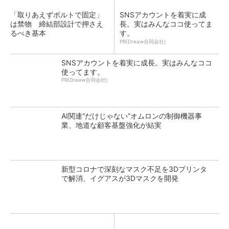
「取りあえずボルトで固定」
SNSアカウントを着実に成
は禁物 締結部設計で押さえ
長。実はみんなココ使ってま
るべき基本
す。
PR(Dreaw合同会社)
SNSアカウントを着実に成長。実はみんなココ
使ってます。
PR(Dreaw合同会社)
AI関連“だけじゃない”オムロンの制御機器事
業、地道な顧客基盤強化が結実
新型コロナで深刻なマスク不足を3Dプリンタ
で解消、イグアスが3Dマスクを開発