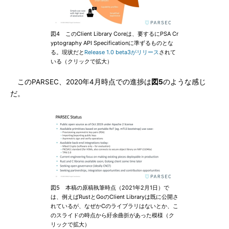
図4 このClient Library Coreは、要するにPSA Cr
yptography API Specificationに準ずるものとな
る。現状だと
Release 1.0 beta3がリリース
されて
いる（クリックで拡大）
このPARSEC、2020年4月時点での進捗は
図5
のような感じ
だ。
図5 本稿の原稿執筆時点（2021年2月1日）で
は、例えばRustとGoのClient Libraryは既に公開さ
れているが、なぜかCのライブラリはないとか、こ
のスライドの時点から紆余曲折があった模様（ク
リックで拡大）