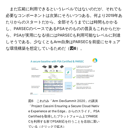
まだ広範に利用できるというレベルではないのだが、それでも
必要なコンポーネントは次第にそろいつつある。何より2019年あ
たりからのスタートだから、全部そろうまでには時間もかかる
し、PARSECのベースであるPSAそのものの普及もこれからだか
ら、PSAが実用になる頃にはPARSECも利用可能なレベルに到達
しそうである。少なくともArm自身はPARSECを前提にセキュア
な環境構築を想定しているためだ（
図6
）。
図6 これのみ「Arm DevSummit 2020」の講演
「Project Cassini Ensuring a Secure Cloud Nativ
e Experience at the Edge」からのスライド。PSA
Certifiedを取得したプラットフォーム上でPARSE
Cを利用する形でPSA対応を行うことを念頭に置い
ている（クリックで拡大）