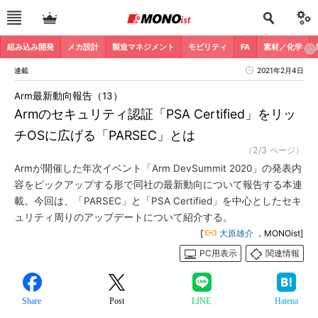
組み込み開発
メカ設計
製造マネジメント
モビリティ
FA
素材／化学
連載
2021年2月4日
Arm最新動向報告（13）
Armのセキュリティ認証「PSA Certified」をリッ
チOSに広げる「PARSEC」とは
（2/3 ページ）
Armが開催した年次イベント「Arm DevSummit 2020」の発表内
容をピックアップする形で同社の最新動向について報告する本連
載。今回は、「PARSEC」と「PSA Certified」を中心としたセキ
ュリティ周りのアップデートについて紹介する。
[
大原雄介
，MONOist]
PC用表示
関連情報
Share
Post
LINE
Hatena