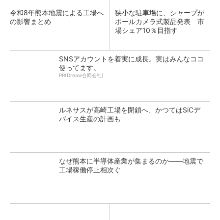
令和8年熊本地震による工場へ
狭小な駐車場に、シャープが
の影響まとめ
ポールカメラ式製品発表 市
場シェア10％目指す
SNSアカウントを着実に成長。実はみんなココ
使ってます。
PR(Dreaw合同会社)
ルネサスが高崎工場を閉鎖へ、かつてはSiCデ
バイス生産の計画も
なぜ熊本に半導体産業が集まるのか――地震で
工場稼働停止相次ぐ