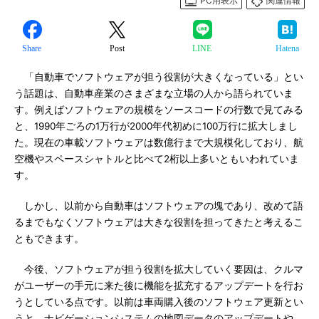
PC用表示
関連情報
Share
Post
LINE
Hatena
「自動車でソフトウェアが担う役割が大きくなっている」とい
う話題は、自動車産業のさまざまな立場の人から語られていま
す。例えばソフトウェアの規模をソースコードの行数で見てみる
と、1990年ごろの1万行が2000年代初めに100万行に拡大しまし
た。現在の車載ソフトウェアは数億行まで大規模化しており、航
空機やスペースシャトルと比べて2桁以上多いともいわれていま
す。
しかし、以前から自動車はソフトウェアの塊であり、改めて語
るまでもなくソフトウェアは大きな役割を担ってきたと考えるこ
ともできます。
今後、ソフトウェアが担う役割を拡大していく要因は、クルマ
がユーザーの手元に来た後に機能を拡充するアップデートを行お
うとしている点です。以前は車両購入後のソフトウェア更新とい
うと、ナビゲーションシステムの地図データのアップデートや、