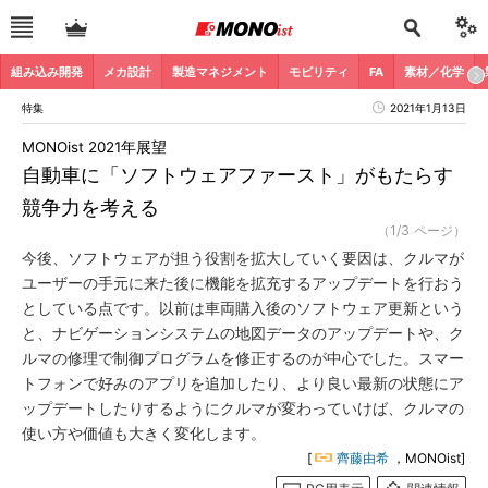
組み込み開発
メカ設計
製造マネジメント
モビリティ
FA
素材／化学
特集
2021年1月13日
MONOist 2021年展望
自動車に「ソフトウェアファースト」がもたらす
競争力を考える
（1/3 ページ）
今後、ソフトウェアが担う役割を拡大していく要因は、クルマが
ユーザーの手元に来た後に機能を拡充するアップデートを行おう
としている点です。以前は車両購入後のソフトウェア更新という
と、ナビゲーションシステムの地図データのアップデートや、ク
ルマの修理で制御プログラムを修正するのが中心でした。スマー
トフォンで好みのアプリを追加したり、より良い最新の状態にア
ップデートしたりするようにクルマが変わっていけば、クルマの
使い方や価値も大きく変化します。
[
齊藤由希
，MONOist]