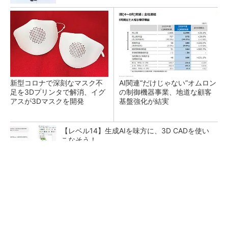
新型コロナで深刻なマスク不
AI関連“だけじゃない”オムロン
足を3Dプリンタで解消、イグ
の制御機器事業、地道な顧客
アスが3Dマスクを開発
基盤強化が結実
【レベル14】生成AIを味方に、3D CADを使い
こなそう！
チームが本音で意見を交わし合い、多様な人財
が挑戦できる組織へ
PR(dentsu Japan)