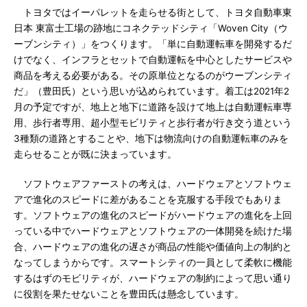
トヨタではイーパレットを走らせる街として、トヨタ自動車東
日本 東富士工場の跡地にコネクテッドシティ「Woven City（ウ
ーブンシティ）」をつくります。「単に自動運転車を開発するだ
けでなく、インフラとセットで自動運転を中心としたサービスや
商品を考える必要がある。その原単位となるのがウーブンシティ
だ」（豊田氏）という思いが込められています。着工は2021年2
月の予定ですが、地上と地下に道路を設けて地上は自動運転車専
用、歩行者専用、超小型モビリティと歩行者が行き交う道という
3種類の道路とすることや、地下は物流向けの自動運転車のみを
走らせることが既に決まっています。
ソフトウェアファーストの考えは、ハードウェアとソフトウェ
アで進化のスピードに差があることを克服する手段でもありま
す。ソフトウェアの進化のスピードがハードウェアの進化を上回
っている中でハードウェアとソフトウェアの一体開発を続けた場
合、ハードウェアの進化の遅さが商品の性能や価値向上の制約と
なってしまうからです。スマートシティの一員として柔軟に機能
するはずのモビリティが、ハードウェアの制約によって思い通り
に役割を果たせないことを豊田氏は懸念しています。