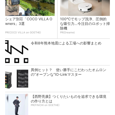
シェア別荘「COCO VILLA O
100℃でモップ洗浄、圧倒的
wners」3選
な吸引力…今注目のロボット掃
除機
PR(COCO VILLA on GOETHE)
PR(Dreame)
令和8年熊本地震による工場への影響まとめ
異例ヒット？ 使い勝手にこだわったオムロン
の“オープンな”IO-Linkマスター
【西野亮廣】つくりたいものを追求できる環境
の作り方とは
PR(FINCHI on GOETHE)