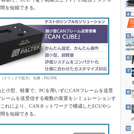
3Dプリンタ
産業オープンネット展
時間を短縮できる。
デジタルツインとCAE
S＆OP
インダストリー4.0
イノベーション
製造業ビッグデータ
メイドインジャパン
植物工場
知財マネジメント
（クリックで拡大） 出典：PALTEK
海外生産
90gと小型、軽量で、PCを用いずにCANフレームを送受
グローバル設計・開発
フレームを送受信する複数の装置をシミュレーションす
制御セキュリティ
これにより、CANネットワークで構成したECUやシ
新型コロナへの対応
時間を短縮できる。