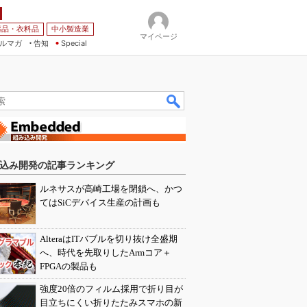
薬品・衣料品
中小製造業
マイページ
ルマガ
告知
Special
込み開発の記事ランキング
ルネサスが高崎工場を閉鎖へ、かつ
てはSiCデバイス生産の計画も
AlteraはITバブルを切り抜け全盛期
へ、時代を先取りしたArmコア＋
FPGAの製品も
強度20倍のフィルム採用で折り目が
目立ちにくい折りたたみスマホの新