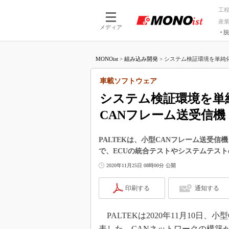
工
産
メディア
脱
つながる技術
AI×技術
MONOist
>
組み込み開発
>
システム検証環境を単純化
つながる工場
AI×設備
つながるサービ
Physical
車載ソフトウェア
システム検証環境を単
CANフレーム送受信機
PALTEKは、小型CANフレーム送受信
で、ECUの統合テストやシステムテス
2020年11月25日 08時00分 公開
印刷する
通知する
PALTEKは2020年11月10日、
表した。CANネットワークの構築