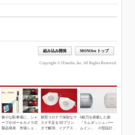
組み込み開発
MONOist トップ
Copyright © ITmedia, Inc. All Rights Reserved.
狭小な駐車場に、シャ
新型コロナで深刻なマ
6枚刃を搭載した新
ープがポールカメラ式
スク不足を3Dプリン
「ラムダッシュ パー
製品発表 市場シェア
タで解消、イグアスが
ムイン」 小型設計と
10％目指す
3Dマスクを開発
意匠性をさらに追求