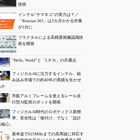
技術
インテル“ヤマネコ”の実力は？／
「Renesas 365」は3カ月かかる作業
が1分に
フラクタルによる高精度画像認識技
術を開発
“Hello, World”と「Lチカ」の共通点
フィジカルAIに注力するインテル、組
み込み市場での約40年の実績を生かせ
るか
市販アルミフレームを使えるレール走
行型AI監視ロボットを開発
フィジカルAI時代のロボティクス新標
準、安全性は「後付け」でなく「設計
の核心」
基本波で625MHzまでの高周波に対応す