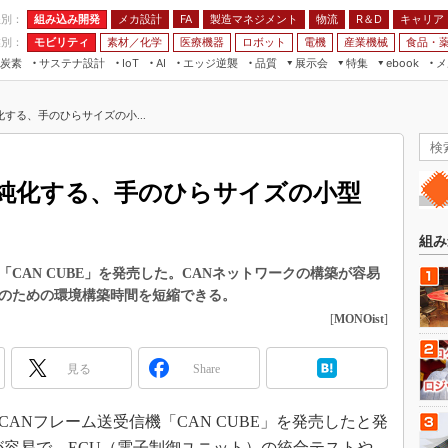
程別：
組み込み開発
メカ設計
製造マネジメント
物流
R＆D
キャリア
FA
業別：
モビリティ
素材／化学
医療機器
ロボット
電機
産業機械
食品・
炭素
サステナ設計
エッジ逆襲
品質
展示会
特集
メ
IoT
AI
ebook
伝承
組み込み開発
CEATEC
読者調査まとめ
編集後記
する、手のひらサイズの小...
JIMTOF
保全
メカ設計
つながるクルマ
組込み/エッジ コンピューティング
ス
 AI
製造マネジメント
5G
展＆IoT/5Gソリューション展
VR／AR
FA
純化する、手のひらサイズの小型
IIFES
モビリティ
フィールドサービス
国際ロボット展
素材／化学
FPGA
組み
ジャパンモビリティショー
組み込み画像技術
機「CAN CUBE」を発売した。CANネットワークの構築が容易
TECHNO-FRONTIER
トのための環境構築時間を短縮できる。
組み込みモデリング
人テク展
[
MONOist
]
Windows Embedded
スマート工場EXPO
車載ソフト開発
見る
Share
EdgeTech+
ISO26262
日本ものづくりワールド
小型CANフレーム送受信機「CAN CUBE」を発売したと発
無償設計ツール
AUTOMOTIVE WORLD
が容易で、ECU（電子制御ユニット）の統合テストや