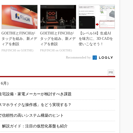
GOETHEとFINCHIが
GOETHEとFINCHIが
【レベル14】生成AI
タッグを組み、新メデ
タッグを組み、新メデ
を味方に、3D CADを
ィアを創設
ィアを創設
使いこなそう！
PR(FINCHI on GOETHE)
PR(FINCHI on GOETHE)
Recommended by
PR
～6月）
住宅設備・家電メーカーが検討すべき課題
スマホライクな操作感」をどう実現する？
で信頼性の高いシステム構築のヒント
」解説ガイド：注目の仮想化基盤も紹介