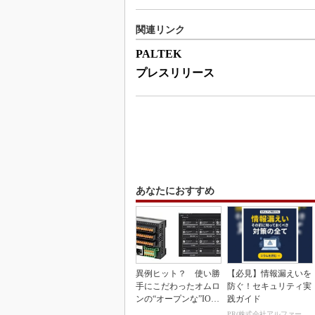
関連リンク
PALTEK
プレスリリース
あなたにおすすめ
異例ヒット？ 使い勝
【必見】情報漏えいを
手にこだわったオムロ
防ぐ！セキュリティ実
ンの“オープンな”IO-L
践ガイド
inkマスター
PR(株式会社アルファーテクノ)