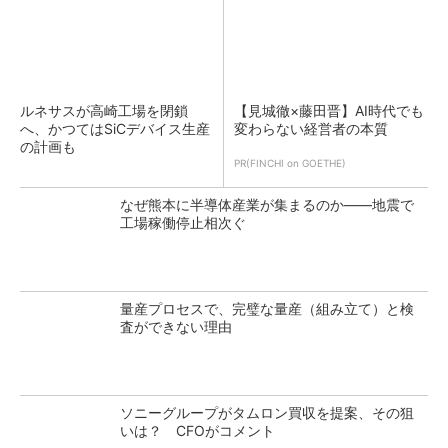
ルネサスが高崎工場を閉鎖
【見城徹×藤田晋】AI時代でも
へ、かつてはSiCデバイス生産
変わらない経営者の本質
の計画も
PR(FINCHI on GOETHE)
なぜ熊本に半導体産業が集まるのか――地震で
工場稼働停止相次ぐ
量産プロセスで、完璧な量産（組み立て）と検
査ができない理由
ソニーグループがタムロン買収を提案、その狙
いは？ CFOがコメント