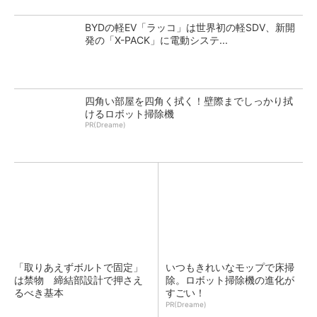
BYDの軽EV「ラッコ」は世界初の軽SDV、新開
発の「X-PACK」に電動システ...
四角い部屋を四角く拭く！壁際までしっかり拭
けるロボット掃除機
PR(Dreame)
「取りあえずボルトで固定」
いつもきれいなモップで床掃
は禁物 締結部設計で押さえ
除。ロボット掃除機の進化が
るべき基本
すごい！
PR(Dreame)