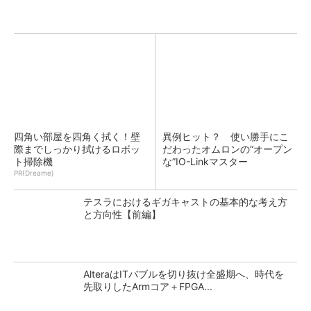
四角い部屋を四角く拭く！壁
異例ヒット？ 使い勝手にこ
際までしっかり拭けるロボッ
だわったオムロンの“オープン
ト掃除機
な”IO-Linkマスター
PR(Dreame)
テスラにおけるギガキャストの基本的な考え方
と方向性【前編】
AlteraはITバブルを切り抜け全盛期へ、時代を
先取りしたArmコア＋FPGA...