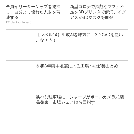
全員がリーダーシップを発揮
新型コロナで深刻なマスク不
し、自分より優れた人財を育
足を3Dプリンタで解消、イグ
成する
アスが3Dマスクを開発
PR(dentsu Japan)
【レベル14】生成AIを味方に、3D CADを使い
こなそう！
令和8年熊本地震による工場への影響まとめ
狭小な駐車場に、シャープがポールカメラ式製
品発表 市場シェア10％目指す