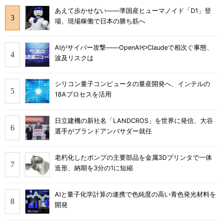
あえて歩かせない――準国産ヒューマノイド「D1」登
場、現場稼働で日本の勝ち筋へ
AIがサイバー攻撃――OpenAIやClaudeで相次ぐ事態、
波及リスクは
シリコン量子コンピュータの量産開発へ、インテルの
18Aプロセスを活用
日立建機の新社名「LANDCROS」を世界に発信、大谷
選手がブランドアンバサダー就任
老朽化したポンプの主要部品を金属3Dプリンタで一体
造形、納期を3分の1に短縮
AIと量子化学計算の連携で色純度の高い青色発光材料を
開発