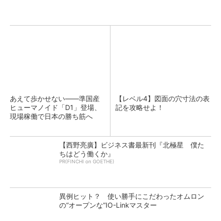
あえて歩かせない――準国産
【レベル4】図面の穴寸法の表
ヒューマノイド「D1」登場、
記を攻略せよ！
現場稼働で日本の勝ち筋へ
【西野亮廣】ビジネス書最新刊『北極星 僕た
ちはどう働くか』
PR(FINCHI on GOETHE)
異例ヒット？ 使い勝手にこだわったオムロン
の“オープンな”IO-Linkマスター