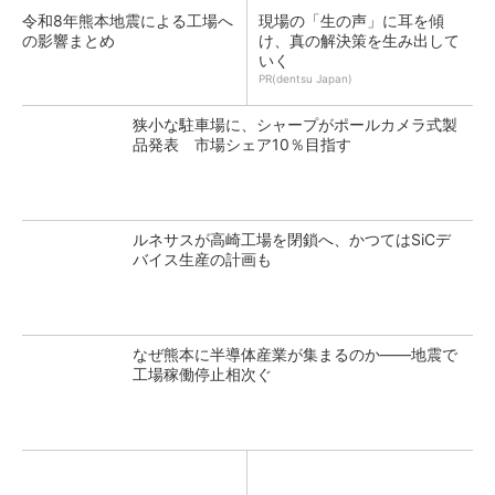
令和8年熊本地震による工場へ
現場の「生の声」に耳を傾
の影響まとめ
け、真の解決策を生み出して
いく
PR(dentsu Japan)
狭小な駐車場に、シャープがポールカメラ式製
品発表 市場シェア10％目指す
ルネサスが高崎工場を閉鎖へ、かつてはSiCデ
バイス生産の計画も
なぜ熊本に半導体産業が集まるのか――地震で
工場稼働停止相次ぐ