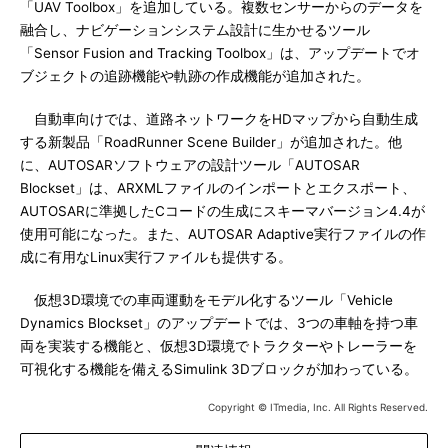
「UAV Toolbox」を追加している。複数センサーからのデータを
融合し、ナビゲーションシステム設計に生かせるツール
「Sensor Fusion and Tracking Toolbox」は、アップデートでオ
ブジェクトの追跡機能や軌跡の作成機能が追加された。
自動車向けでは、道路ネットワークをHDマップから自動生成
する新製品「RoadRunner Scene Builder」が追加された。他
に、AUTOSARソフトウェアの設計ツール「AUTOSAR
Blockset」は、ARXMLファイルのインポートとエクスポート、
AUTOSARに準拠したCコードの生成にスキーマバージョン4.4が
使用可能になった。また、AUTOSAR Adaptive実行ファイルの作
成に有用なLinux実行ファイルも提供する。
仮想3D環境での車両運動をモデル化するツール「Vehicle
Dynamics Blockset」のアップデートでは、3つの車軸を持つ車
両を実装する機能と、仮想3D環境でトラクターやトレーラーを
可視化する機能を備えるSimulink 3Dブロックが加わっている。
Copyright © ITmedia, Inc. All Rights Reserved.