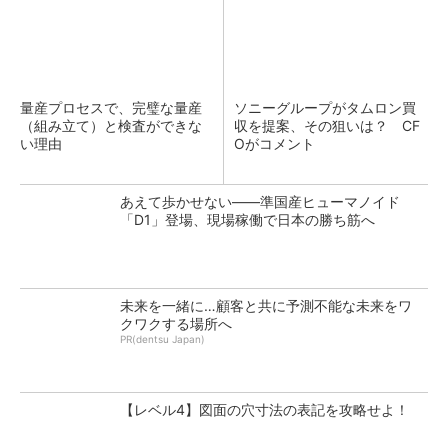
量産プロセスで、完璧な量産
ソニーグループがタムロン買
（組み立て）と検査ができな
収を提案、その狙いは？ CF
い理由
Oがコメント
あえて歩かせない――準国産ヒューマノイド
「D1」登場、現場稼働で日本の勝ち筋へ
未来を一緒に…顧客と共に予測不能な未来をワ
クワクする場所へ
PR(dentsu Japan)
【レベル4】図面の穴寸法の表記を攻略せよ！