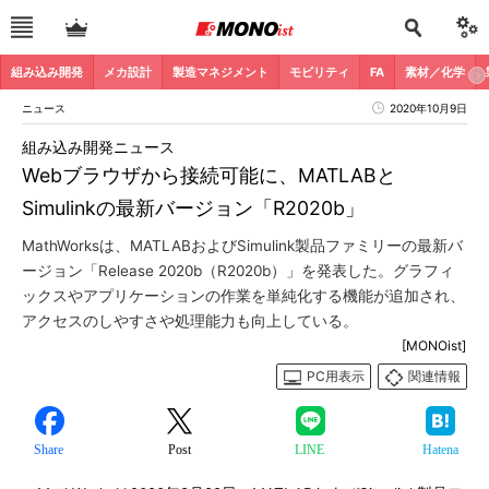
組み込み開発
メカ設計
製造マネジメント
モビリティ
FA
素材／化学
ニュース
2020年10月9日
組み込み開発ニュース
Webブラウザから接続可能に、MATLABと
Simulinkの最新バージョン「R2020b」
MathWorksは、MATLABおよびSimulink製品ファミリーの最新バ
ージョン「Release 2020b（R2020b）」を発表した。グラフィ
ックスやアプリケーションの作業を単純化する機能が追加され、
アクセスのしやすさや処理能力も向上している。
[MONOist]
PC用表示
関連情報
Share
Post
LINE
Hatena