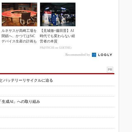
ルネサスが高崎工場を
【見城徹×藤田晋】AI
閉鎖へ、かつてはSiC
時代でも変わらない経
デバイス生産の計画も
営者の本質
PR(FINCHI on GOETHE)
Recommended by
PR
造とバッテリーリサイクルに迫る
「生成AI」への取り組み