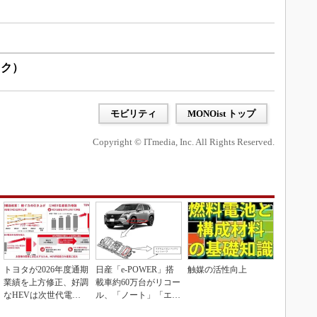
ック）
モビリティ
MONOist トップ
Copyright © ITmedia, Inc. All Rights Reserved.
トヨタが2026年度通期
日産「e-POWER」搭
触媒の活性向上
業績を上方修正、好調
載車約60万台がリコー
なHEVは次世代電池
ル、「ノート」「エク
で競争力を強化へ
ストレイル」な...