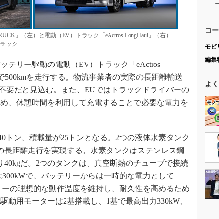
コー
CK」（左）と電動（EV）トラック「eActros LongHaul」（右）
トラック
モビ
編集
テリー駆動の電動（EV）トラック「eActros
充電で500kmを走行する。物流事業者の実際の長距離輸送
よく
は不要だと見込む。また、EUではトラックドライバーの
ため、休憩時間を利用して充電することで必要な電力を
が40トン、積載量が25トンとなる。2つの液体水素タンク
以上の長距離走行を実現する。水素タンクはステンレス鋼
40kgだ。2つのタンクは、真空断熱のチューブで接続
300kWで、バッテリーからは一時的な電力として
テリーの理想的な動作温度を維持し、耐久性を高めるため
動用モーターは2基搭載し、1基で最高出力330kW、