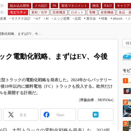
程別：
組み込み開発
メカ設計
製造マネジメント
物流
R＆D
キャリア
FA
業別：
モビリティ
素材／化学
医療機器
ロボット
電機
産業機械
食品・
炭素
サステナ設計
エッジ逆襲
品質
展示会
特集
メ
IoT
AI
ebook
伝承
組み込み開発
CEATEC
読者調査まとめ
編集後記
動化戦略、まずはEV、今...
JIMTOF
保全
メカ設計
つながるクルマ
組込み/エッジ コンピューティング
ス
 AI
製造マネジメント
5G
展＆IoT/5Gソリューション展
VR／AR
FA
ック電動化戦略、まずはEV、今後
IIFES
モビリティ
フィールドサービス
国際ロボット展
素材／化学
FPGA
モビ
ジャパンモビリティショー
組み込み画像技術
、大型トラックの電動化戦略を発表した。2024年からバッテリー
TECHNO-FRONTIER
後10年以内に燃料電池（FC）トラックも投入する。欧州だけ
組み込みモデリング
人テク展
ルを展開する計画だ。
Windows Embedded
[
齊藤由希
，
MONOist
]
スマート工場EXPO
車載ソフト開発
EdgeTech+
見る
Share
ISO26262
日本ものづくりワールド
無償設計ツール
AUTOMOTIVE WORLD
16日、大型トラックの電動化戦略を発表した。2024年