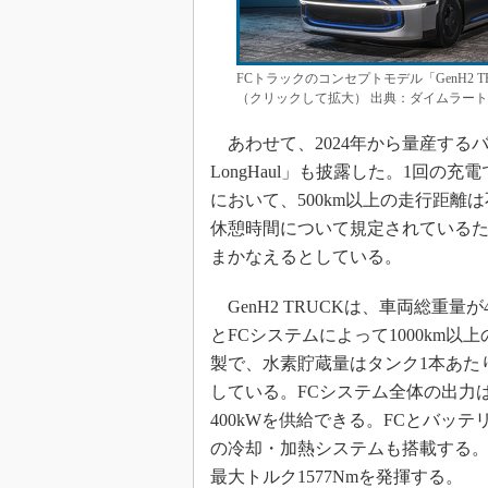
FCトラックのコンセプトモデル「GenH2 TRU
（クリックして拡大） 出典：ダイムラー
あわせて、2024年から量産するバッ
LongHaul」も披露した。1回の
において、500km以上の走行距離
休憩時間について規定されている
まかなえるとしている。
GenH2 TRUCKは、車両総重量
とFCシステムによって1000km
製で、水素貯蔵量はタンク1本あたり
している。FCシステム全体の出力は
400kWを供給できる。FCとバッ
の冷却・加熱システムも搭載する。駆
最大トルク1577Nmを発揮する。