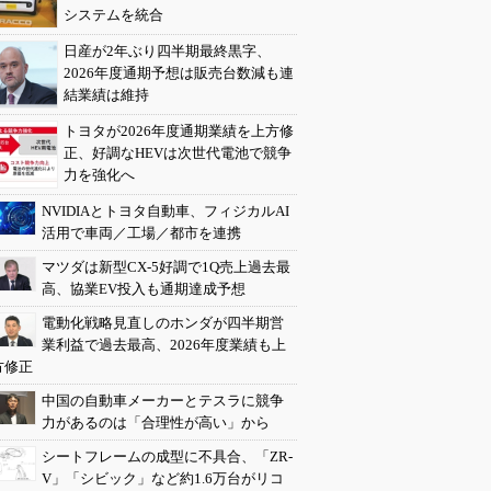
システムを統合
日産が2年ぶり四半期最終黒字、
2026年度通期予想は販売台数減も連
結業績は維持
トヨタが2026年度通期業績を上方修
正、好調なHEVは次世代電池で競争
力を強化へ
NVIDIAとトヨタ自動車、フィジカルAI
活用で車両／工場／都市を連携
マツダは新型CX-5好調で1Q売上過去最
高、協業EV投入も通期達成予想
電動化戦略見直しのホンダが四半期営
業利益で過去最高、2026年度業績も上
方修正
中国の自動車メーカーとテスラに競争
力があるのは「合理性が高い」から
シートフレームの成型に不具合、「ZR-
V」「シビック」など約1.6万台がリコ