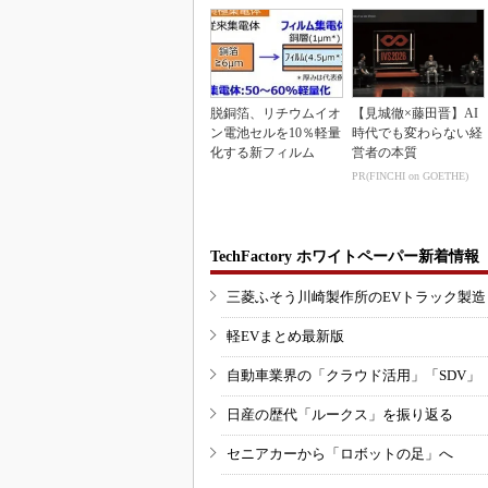
脱銅箔、リチウムイオ
【見城徹×藤田晋】AI
ン電池セルを10％軽量
時代でも変わらない経
化する新フィルム
営者の本質
PR(FINCHI on GOETHE)
TechFactory ホワイトペーパー新着情報
三菱ふそう川崎製作所のEVトラック製
軽EVまとめ最新版
自動車業界の「クラウド活用」「SDV」
日産の歴代「ルークス」を振り返る
セニアカーから「ロボットの足」へ