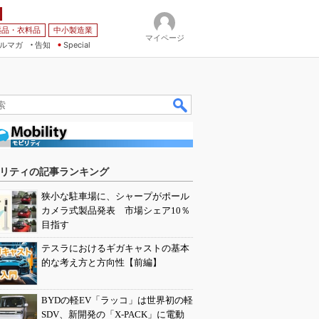
薬品・衣料品
中小製造業
マイページ
ルマガ
告知
Special
リティの記事ランキング
狭小な駐車場に、シャープがポール
カメラ式製品発表 市場シェア10％
目指す
テスラにおけるギガキャストの基本
的な考え方と方向性【前編】
BYDの軽EV「ラッコ」は世界初の軽
SDV、新開発の「X-PACK」に電動