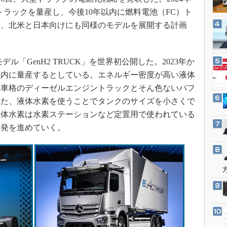
3Dプリンタ
産業オープンネット展
トラックを量産し、今後10年以内に燃料電池（FC）ト
デジタルツインとCAE
く、北米と日本向けにも同様のモデルを展開する計画
S＆OP
インダストリー4.0
「GenH2 TRUCK」を世界初公開した。2023年か
イノベーション
以内に量産するとしている。エネルギー密度が高い液体
製造業ビッグデータ
の車格のディーゼルエンジントラックとそん色ないパフ
メイドインジャパン
また、液体水素を使うことでタンクのサイズを小さくで
植物工場
液体水素は水素ステーションなど定置用で使われている
開発を進めていく。
知財マネジメント
海外生産
グローバル設計・開発
制御セキュリティ
新型コロナへの対応