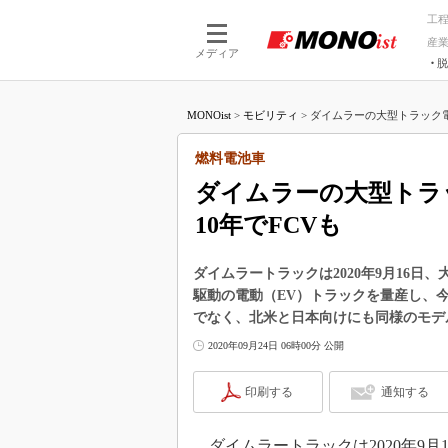
工
産
メディア
脱
つながる技術
AI×技術
MONOist
>
モビリティ
>
ダイムラーの大型トラック電
つながる工場
AI×設備
つながるサービ
Physical
燃料電池車
ダイムラーの大型トラ
10年でFCVも
ダイムラートラックは2020年9月16日
駆動の電動（EV）トラックを量産し、今
でなく、北米と日本向けにも同様のモデ
2020年09月24日 06時00分 公開
印刷する
通知する
ダイムラートラックは2020年9月