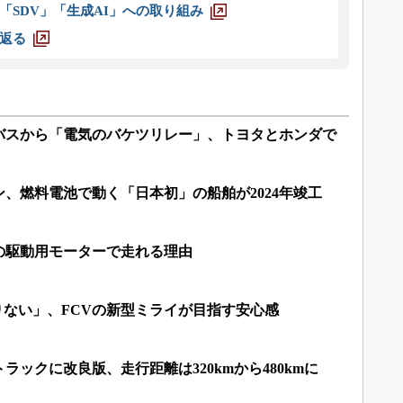
「SDV」「生成AI」への取り組み
返る
バスから「電気のバケツリレー」、トヨタとホンダで
、燃料電池で動く「日本初」の船舶が2024年竣工
の駆動用モーターで走れる理由
足りない」、FCVの新型ミライが目指す安心感
ックに改良版、走行距離は320kmから480kmに