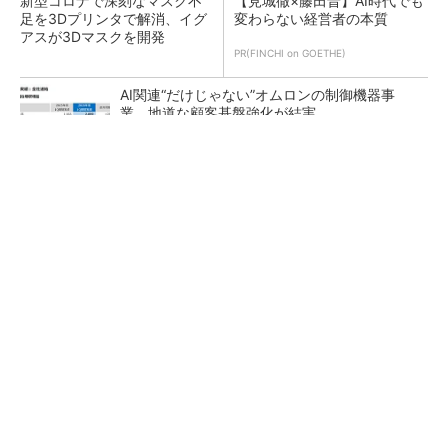
新型コロナで深刻なマスク不
【見城徹×藤田晋】AI時代でも
足を3Dプリンタで解消、イグ
変わらない経営者の本質
アスが3Dマスクを開発
PR(FINCHI on GOETHE)
AI関連“だけじゃない”オムロンの制御機器事
業、地道な顧客基盤強化が結実
【レベル14】生成AIを味方に、3D CADを使い
こなそう！
「取りあえずボルトで固定」は禁物 締結部設
計で押さえるべき基本