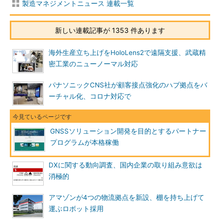
製造マネジメントニュース 連載一覧
新しい連載記事が 1353 件あります
海外生産立ち上げをHoloLens2で遠隔支援、武蔵精
密工業のニューノーマル対応
パナソニックCNS社が顧客接点強化のハブ拠点をバ
ーチャル化、コロナ対応で
GNSSソリューション開発を目的とするパートナー
プログラムが本格稼働
DXに関する動向調査、国内企業の取り組み意欲は
消極的
アマゾンが4つの物流拠点を新設、棚を持ち上げて
運ぶロボット採用