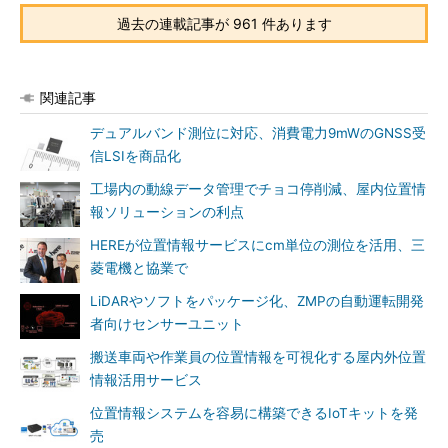
過去の連載記事が 961 件あります
関連記事
デュアルバンド測位に対応、消費電力9mWのGNSS受
信LSIを商品化
工場内の動線データ管理でチョコ停削減、屋内位置情
報ソリューションの利点
HEREが位置情報サービスにcm単位の測位を活用、三
菱電機と協業で
LiDARやソフトをパッケージ化、ZMPの自動運転開発
者向けセンサーユニット
搬送車両や作業員の位置情報を可視化する屋内外位置
情報活用サービス
位置情報システムを容易に構築できるIoTキットを発
売