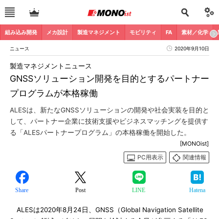
組み込み開発
メカ設計
製造マネジメント
モビリティ
FA
素材／化学
ニュース
2020年9月10日
製造マネジメントニュース
GNSSソリューション開発を目的とするパートナー
プログラムが本格稼働
ALESは、新たなGNSSソリューションの開発や社会実装を目的と
して、パートナー企業に技術支援やビジネスマッチングを提供す
る「ALESパートナープログラム」の本格稼働を開始した。
[MONOist]
PC用表示
関連情報
Share
Post
LINE
Hatena
ALESは2020年8月24日、GNSS（Global Navigation Satellite