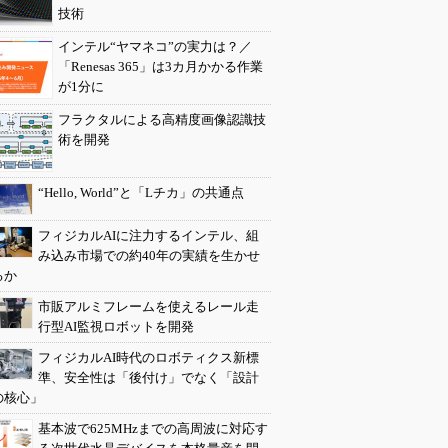
技術
インテル“ヤマネコ”の実力は？／
「Renesas 365」は3カ月かかる作業
が1分に
フラクタルによる高精度画像認識技
術を開発
“Hello, World”と「Lチカ」の共通点
フィジカルAIに注力するインテル、組
み込み市場での約40年の実績を生かせ
るか
市販アルミフレームを使えるレール走
行型AI監視ロボットを開発
フィジカルAI時代のロボティクス新標
準、安全性は「後付け」でなく「設計
の核心」
基本波で625MHzまでの高周波に対応す