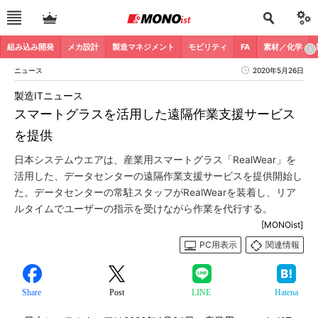
組み込み開発
メカ設計
製造マネジメント
モビリティ
FA
素材／化学
ニュース
2020年5月26日
製造ITニュース
スマートグラスを活用した遠隔作業支援サービス
を提供
日本システムウエアは、産業用スマートグラス「RealWear」を
活用した、データセンターの遠隔作業支援サービスを提供開始し
た。データセンターの常駐スタッフがRealWearを装着し、リア
ルタイムでユーザーの指示を受けながら作業を代行する。
[MONOist]
PC用表示
関連情報
Share
Post
LINE
Hatena