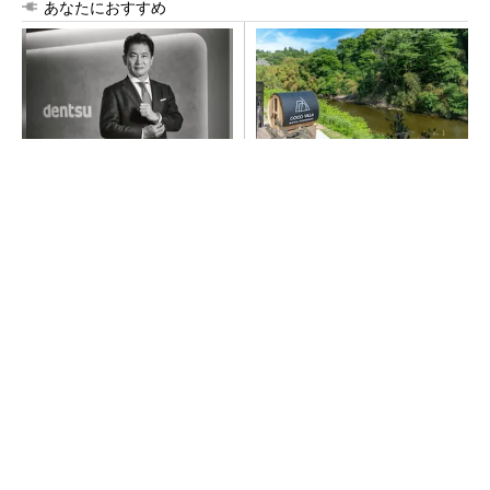
あなたにおすすめ
全員がリーダーシップを発揮
シェア別荘「COCO VILLA O
し、自分より優れた人財を育
wners」3選
成する
PR(dentsu Japan)
PR(COCO VILLA on GOETHE)
【西野亮廣】つくりたいものを追求できる環境
の作り方とは
PR(FINCHI on GOETHE)
「取りあえずボルトで固定」は禁物 締結部設
計で押さえるべき基本