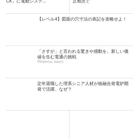
CK」に電動システ...
止相次ぐ
【レベル4】図面の穴寸法の表記を攻略せよ！
「さすが」と言われる驚きや感動を。新しい価
値を生む電通の挑戦
PR(dentsu Japan)
定年退職した理系シニア人材が核融合発電炉開
発で活躍、なぜ？