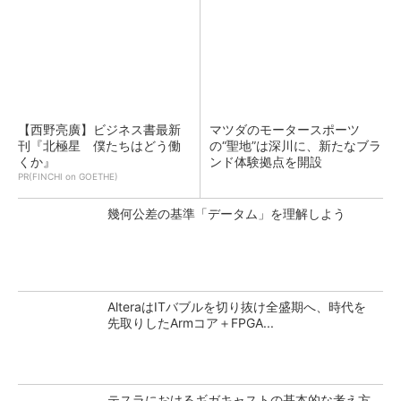
【西野亮廣】ビジネス書最新
マツダのモータースポーツ
刊『北極星 僕たちはどう働
の“聖地”は深川に、新たなブラ
くか』
ンド体験拠点を開設
PR(FINCHI on GOETHE)
幾何公差の基準「データム」を理解しよう
AlteraはITバブルを切り抜け全盛期へ、時代を
先取りしたArmコア＋FPGA...
テスラにおけるギガキャストの基本的な考え方