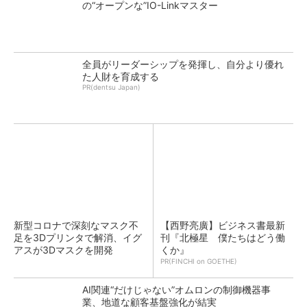
の“オープンな”IO-Linkマスター
全員がリーダーシップを発揮し、自分より優れ
た人財を育成する
PR(dentsu Japan)
新型コロナで深刻なマスク不
【西野亮廣】ビジネス書最新
足を3Dプリンタで解消、イグ
刊『北極星 僕たちはどう働
アスが3Dマスクを開発
くか』
PR(FINCHI on GOETHE)
AI関連“だけじゃない”オムロンの制御機器事
業、地道な顧客基盤強化が結実