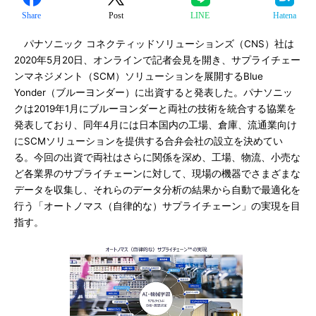
Share
Post
LINE
Hatena
パナソニック コネクティッドソリューションズ（CNS）社は
2020年5月20日、オンラインで記者会見を開き、サプライチェー
ンマネジメント（SCM）ソリューションを展開するBlue
Yonder（ブルーヨンダー）に出資すると発表した。パナソニッ
クは2019年1月にブルーヨンダーと両社の技術を統合する協業を
発表しており、同年4月には日本国内の工場、倉庫、流通業向け
にSCMソリューションを提供する合弁会社の設立を決めてい
る。今回の出資で両社はさらに関係を深め、工場、物流、小売な
ど各業界のサプライチェーンに対して、現場の機器でさまざまな
データを収集し、それらのデータ分析の結果から自動で最適化を
行う「オートノマス（自律的な）サプライチェーン」の実現を目
指す。