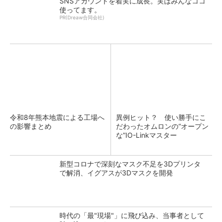
SNSアカウントを着実に成長。実はみんなココ
使ってます。
PR(Dreaw合同会社)
令和8年熊本地震による工場へ
異例ヒット？ 使い勝手にこ
の影響まとめ
だわったオムロンの“オープン
な”IO-Linkマスター
新型コロナで深刻なマスク不足を3Dプリンタ
で解消、イグアスが3Dマスクを開発
時代の「最"現場"」に飛び込み、当事者として