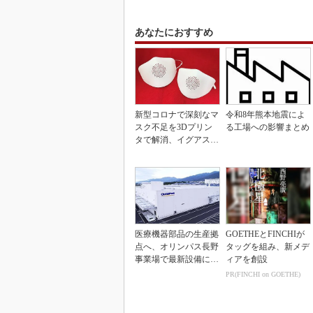
あなたにおすすめ
新型コロナで深刻なマ
令和8年熊本地震によ
スク不足を3Dプリン
る工場への影響まとめ
タで解消、イグアスが
3Dマスクを開発
医療機器部品の生産拠
GOETHEとFINCHIが
点へ、オリンパス長野
タッグを組み、新メデ
事業場で最新設備に機
ィアを創設
能集約
PR(FINCHI on GOETHE)