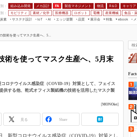
程別：
組み込み開発
メカ設計
製造マネジメント
物流
R＆D
キャリア
FA
業別：
モビリティ
素材／化学
医療機器
ロボット
電機
産業機械
食品・
炭素
サステナ設計
エッジ逆襲
品質
展示会
特集
メ
IoT
AI
ebook
伝承
組み込み開発
CEATEC
読者調査まとめ
編集後記
技術を使ってマスク生産へ、5...
JIMTOF
保全
メカ設計
つながるクルマ
組込み/エッジ コンピューティング
ス
 AI
製造マネジメント
5G
展＆IoT/5Gソリューション展
VR／AR
FA
技術を使ってマスク生産へ、5月末
IIFES
モビリティ
フィールドサービス
国際ロボット展
素材／化学
FPGA
Fac
ジャパンモビリティショー
組み込み画像技術
新型コロナウイルス感染症（COVID-19）対策として、フェイス
TECHNO-FRONTIER
提供する他、乾式オフィス製紙機の技術を活用したマスク製
組み込みモデリング
人テク展
Windows Embedded
[
MONOist
]
スマート工場EXPO
車載ソフト開発
EdgeTech+
見る
Share
ISO26262
日本ものづくりワールド
無償設計ツール
AUTOMOTIVE WORLD
日、新型コロナウイルス感染症（COVID-19）対策とし