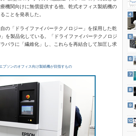
3Dプリンタ
産業オープンネット展
医療機関向けに無償提供する他、乾式オフィス製紙機の
デジタルツインとCAE
することを発表した。
S＆OP
独自の「ドライファイバーテクノロジー」を採用した乾
インダストリー4.0
-8000」を製品化している。「ドライファイバーテクノロジ
イノベーション
バラバラに「繊維化」し、これらを再結合して加圧し求
製造業ビッグデータ
。
メイドインジャパン
エプソンのオフィス向け製紙機が目指すもの
植物工場
知財マネジメント
海外生産
グローバル設計・開発
制御セキュリティ
新型コロナへの対応