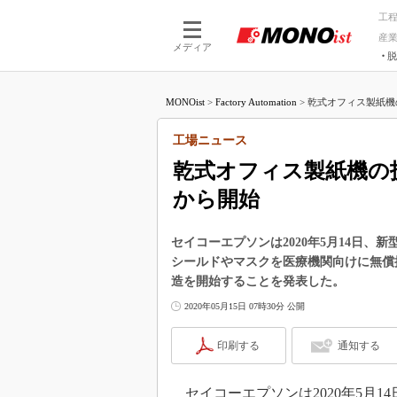
工
産
メディア
脱
つながる技術
AI×技術
MONOist
>
Factory Automation
>
乾式オフィス製紙機の
つながる工場
AI×設備
つながるサービ
Physical
工場ニュース
乾式オフィス製紙機の
から開始
セイコーエプソンは2020年5月14日、
シールドやマスクを医療機関向けに無償
造を開始することを発表した。
2020年05月15日 07時30分 公開
印刷する
通知する
セイコーエプソンは2020年5月14