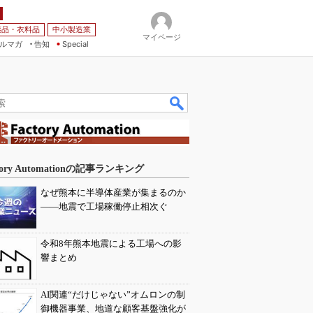
薬品・衣料品
中小製造業
マイページ
ルマガ
告知
Special
tory Automationの記事ランキング
なぜ熊本に半導体産業が集まるのか
――地震で工場稼働停止相次ぐ
令和8年熊本地震による工場への影
響まとめ
AI関連“だけじゃない”オムロンの制
御機器事業、地道な顧客基盤強化が