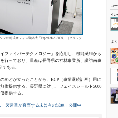
コー
イン
ンの乾式オフィス製紙機「PaperLab A-8000」（クリック
よく
イファイバーテクノロジー」を応用し、機能繊維から
験を行っており、量産は長野県の神林事業所、諏訪南事
予定である。
のめどが立ったことから、BCP（事業継続計画）用に
無償提供する。長野県に対し、フェイスシールド5600
無償提供する。
ス 製造業が直面する未曾有の試練」公開中