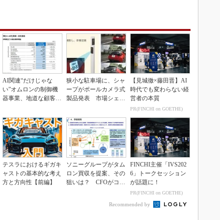
AI関連“だけじゃな
狭小な駐車場に、シャ
【見城徹×藤田晋】AI
い”オムロンの制御機
ープがポールカメラ式
時代でも変わらない経
器事業、地道な顧客基
製品発表 市場シェア
営者の本質
盤強化が結実
10％目指す
PR(FINCHI on GOETHE)
テスラにおけるギガキ
ソニーグループがタム
FINCHI主催「IVS202
ャストの基本的な考え
ロン買収を提案、その
6」トークセッション
方と方向性【前編】
狙いは？ CFOがコメ
が話題に！
ント
PR(FINCHI on GOETHE)
Recommended by