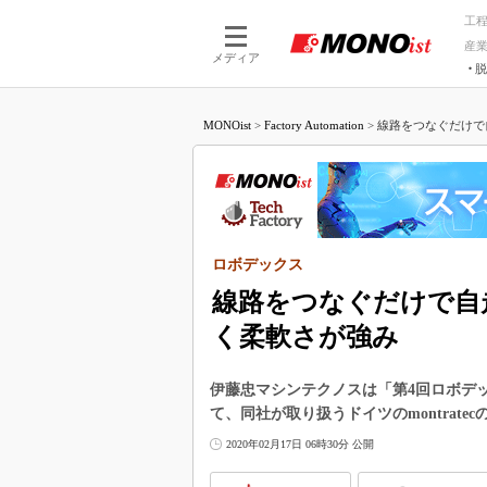
工
産
メディア
脱
つながる技術
AI×技術
MONOist
>
Factory Automation
>
線路をつなぐだけで
つながる工場
AI×設備
つながるサービ
Physical
ロボデックス
線路をつなぐだけで自
く柔軟さが強み
伊藤忠マシンテクノスは「第4回ロボデック
て、同社が取り扱うドイツのmontrate
2020年02月17日 06時30分 公開