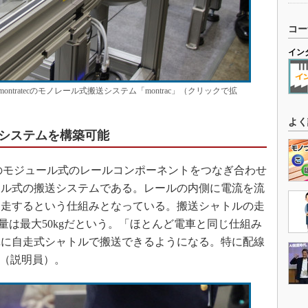
コー
イン
tratecのモノレール式搬送システム「montrac」（クリックで拡
よく
システムを構築可能
どのモジュール式のレールコンポーネントをつなぎ合わせ
ール式の搬送システムである。レールの内側に電流を流
自走するという仕組みとなっている。搬送シャトルの走
量は最大50kgだという。「ほとんど電車と同じ仕組み
単に自走式シャトルで搬送できるようになる。特に配線
」（説明員）。