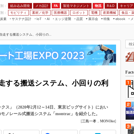
程別：
組み込み開発
メカ設計
製造マネジメント
物流
R＆D
キャリア
FA
業別：
モビリティ
素材／化学
医療機器
ロボット
電機
産業機械
食品・
炭素
サステナ設計
エッジ逆襲
品質
展示会
特集
メ
IoT
AI
ebook
伝承
組み込み開発
CEATEC
読者調査まとめ
編集後記
自走する搬送システム、小回りの...
JIMTOF
保全
メカ設計
つながるクルマ
組込み/エッジ コンピューティング
ス
 AI
製造マネジメント
5G
展＆IoT/5Gソリューション展
VR／AR
FA
IIFES
モビリティ
フィールドサービス
国際ロボット展
素材／化学
FPGA
Fac
ジャパンモビリティショー
組み込み画像技術
走する搬送システム、小回りの利
TECHNO-FRONTIER
組み込みモデリング
人テク展
Windows Embedded
スマート工場EXPO
ス」（2020年2月12～14日、東京ビッグサイト）におい
車載ソフト開発
EdgeTech+
cのモノレール式搬送システム「montrac」を紹介した。
ISO26262
[
三島一孝
，
MONOist
]
日本ものづくりワールド
無償設計ツール
AUTOMOTIVE WORLD