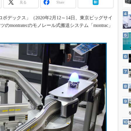
3Dプリンタ
見る
Share
産業オープンネット展
デジタルツインとCAE
デックス」（2020年2月12～14日、東京ビッグサイ
S＆OP
ontratecのモノレール式搬送システム「montrac」
インダストリー4.0
イノベーション
製造業ビッグデータ
メイドインジャパン
植物工場
知財マネジメント
海外生産
グローバル設計・開発
制御セキュリティ
新型コロナへの対応