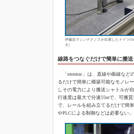
伊藤忠マシンテクノスが出展したドイツのmon
大）
線路をつなぐだけで簡単に搬送
「montrac」は、直線や曲線な
るだけで簡単に構築可能なモノレ
しその電力により搬送シャトルが
行速度は最大で分速55mで、可搬質
で、レールを組み立てるだけで簡
やPLCによる制御などは必要ない