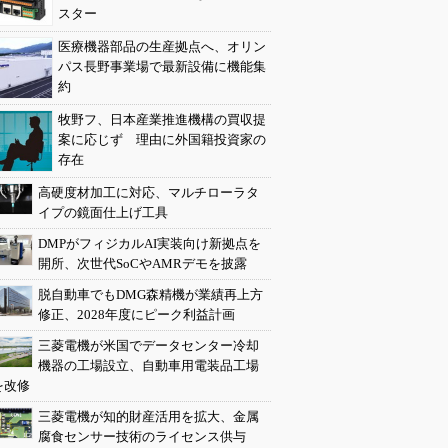
スター
医療機器部品の生産拠点へ、オリン
パス長野事業場で最新設備に機能集
約
牧野フ、日本産業推進機構の買収提
案に応じず 理由に外国籍投資家の
存在
高硬度材加工に対応、マルチローラタ
イプの鏡面仕上げ工具
DMPがフィジカルAI実装向け新拠点を
開所、次世代SoCやAMRデモを披露
脱自動車でもDMG森精機が業績再上方
修正、2028年度にピーク利益計画
三菱電機が米国でデータセンター冷却
機器の工場設立、自動車用電装品工場
を改修
三菱電機が知的財産活用を拡大、金属
腐食センサー技術のライセンス供与