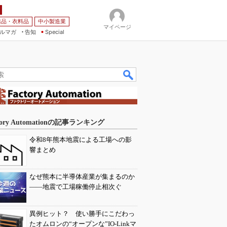
薬品・衣料品
中小製造業
マイページ
ルマガ
告知
Special
tory Automationの記事ランキング
令和8年熊本地震による工場への影
響まとめ
なぜ熊本に半導体産業が集まるのか
――地震で工場稼働停止相次ぐ
異例ヒット？ 使い勝手にこだわっ
たオムロンの“オープンな”IO-Linkマ