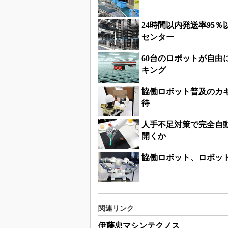
24時間以内発送率95
センター
60台のロボットが自由
キング
協働ロボット普及のカギ
待
人手不足対策で完全自
開くか
協働ロボット、ロボッ
関連リンク
伊藤忠マシンテクノス