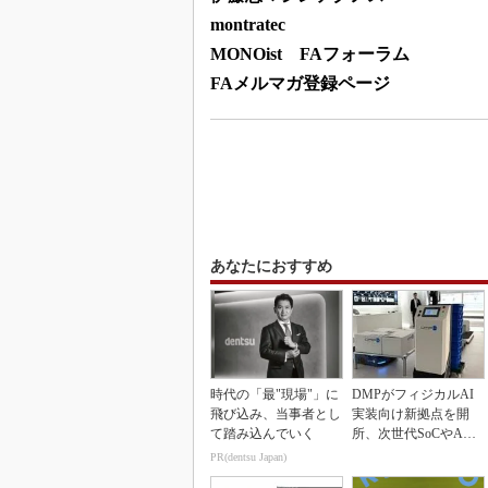
montratec
MONOist FAフォーラム
FAメルマガ登録ページ
あなたにおすすめ
時代の「最"現場"」に
DMPがフィジカルAI
飛び込み、当事者とし
実装向け新拠点を開
て踏み込んでいく
所、次世代SoCやAM
Rデモを披露
PR(dentsu Japan)