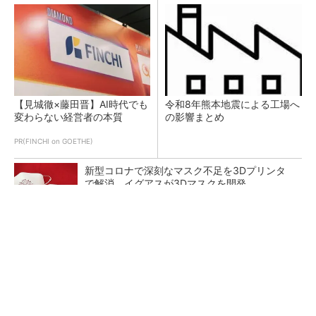
【見城徹×藤田晋】AI時代でも
令和8年熊本地震による工場へ
変わらない経営者の本質
の影響まとめ
PR(FINCHI on GOETHE)
新型コロナで深刻なマスク不足を3Dプリンタ
で解消、イグアスが3Dマスクを開発
【レベル14】生成AIを味方に、3D CADを使い
こなそう！