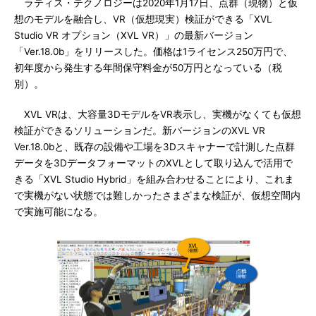
ラティス・テクノロジーは2020年1月17日、点群（現物）と仮
想のモデルを融合し、VR（仮想現実）検証ができる「XVL
Studio VR オプション（XVL VR）」の最新バージョン
「Ver.18.0b」をリリースした。価格は1ライセンス250万円で、
初年度から発生する年間保守料金が50万円となっている（税
別）。
XVL VRは、大容量3DモデルをVR表示し、実機がなくても仮想
検証ができるソリューションだ。新バージョンのXVL VR
Ver.18.0bと、既存の設備や工場を3Dスキャナーで計測した点群
データを3DデータフォーマットのXVLとして取り込んで活用で
きる「XVL Studio Hybrid」を組み合わせることにより、これま
で実機がない状態では難しかったさまざまな検証が、仮想空間内
で実施可能になる。