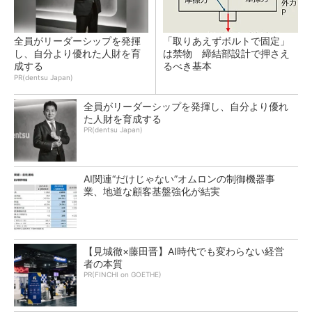
全員がリーダーシップを発揮
「取りあえずボルトで固定」
し、自分より優れた人財を育
は禁物 締結部設計で押さえ
成する
るべき基本
PR(dentsu Japan)
全員がリーダーシップを発揮し、自分より優れ
た人財を育成する
PR(dentsu Japan)
AI関連“だけじゃない”オムロンの制御機器事
業、地道な顧客基盤強化が結実
【見城徹×藤田晋】AI時代でも変わらない経営
者の本質
PR(FINCHI on GOETHE)