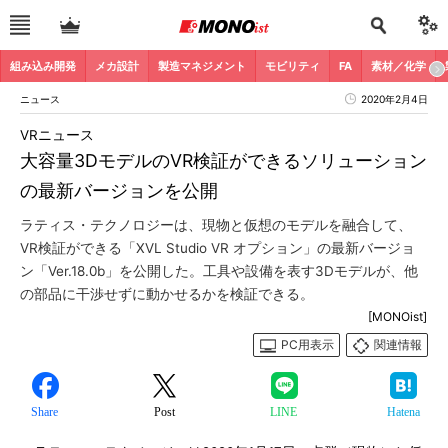
組み込み開発
メカ設計
製造マネジメント
モビリティ
FA
素材／化学
ニュース
2020年2月4日
VRニュース
大容量3DモデルのVR検証ができるソリューション
の最新バージョンを公開
ラティス・テクノロジーは、現物と仮想のモデルを融合して、
VR検証ができる「XVL Studio VR オプション」の最新バージョ
ン「Ver.18.0b」を公開した。工具や設備を表す3Dモデルが、他
の部品に干渉せずに動かせるかを検証できる。
[MONOist]
PC用表示
関連情報
Share
Post
LINE
Hatena