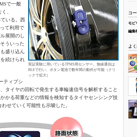
MSで一般
なく、
コー
）を用いている。西
モビ
よって利用で
編集
バル展開のし
ばそういった
よく
夫も盛り込ん
作を続けられ
実証実験に用いているTPMS用センサー。無線通信は
BLEで行い、ボタン電池で数年間の動作が可能（クリ
ックで拡大）
ーティブシ
る、タイヤの回転で発生する車輪速信号を解析すること
にかかる荷重などの情報を検知するタイヤセンシング技
組み合わせていく可能性も示唆した。