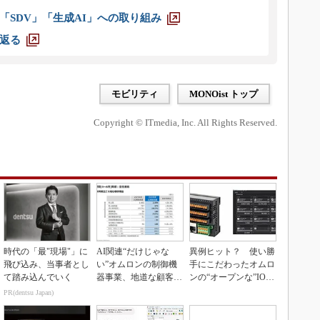
「SDV」「生成AI」への取り組み
返る
モビリティ
MONOist トップ
Copyright © ITmedia, Inc. All Rights Reserved.
時代の「最"現場"」に
AI関連“だけじゃな
異例ヒット？ 使い勝
飛び込み、当事者とし
い”オムロンの制御機
手にこだわったオムロ
て踏み込んでいく
器事業、地道な顧客基
ンの“オープンな”IO-L
盤強化が結実
inkマスター
PR(dentsu Japan)