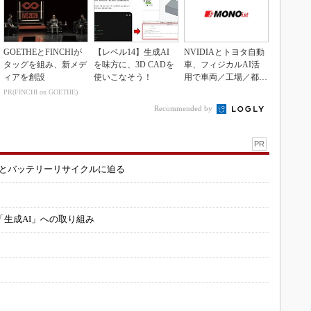
GOETHEとFINCHIが
【レベル14】生成AI
NVIDIAとトヨタ自動
タッグを組み、新メデ
を味方に、3D CADを
車、フィジカルAI活
ィアを創設
使いこなそう！
用で車両／工場／都市
を連携
PR(FINCHI on GOETHE)
Recommended by
PR
造とバッテリーリサイクルに迫る
「生成AI」への取り組み