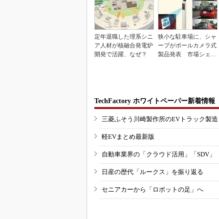
定年退職した理系シニ
狭小な駐車場に、シャ
ア人材が核融合発電炉
ープがポールカメラ式
開発で活躍、なぜ？
製品発表 市場シェア
10％目指す
TechFactory ホワイトペーパー新着情報
三菱ふそう川崎製作所のEVトラック製
軽EVまとめ最新版
自動車業界の「クラウド活用」「SDV」
日産の歴代「ルークス」を振り返る
セニアカーから「ロボットの足」へ