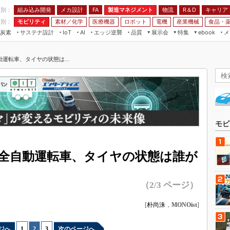
程別：
組み込み開発
メカ設計
製造マネジメント
物流
R＆D
キャリア
FA
業別：
モビリティ
素材／化学
医療機器
ロボット
電機
産業機械
食品・
炭素
サステナ設計
エッジ逆襲
品質
展示会
特集
メ
IoT
AI
ebook
伝承
組み込み開発
CEATEC
読者調査まとめ
編集後記
運転車、タイヤの状態は...
JIMTOF
保全
メカ設計
つながるクルマ
組込み/エッジ コンピューティング
ス
 AI
製造マネジメント
5G
展＆IoT/5Gソリューション展
VR／AR
FA
IIFES
モビリティ
フィールドサービス
国際ロボット展
素材／化学
FPGA
モビ
ジャパンモビリティショー
組み込み画像技術
TECHNO-FRONTIER
全自動運転車、タイヤの状態は誰が
組み込みモデリング
人テク展
Windows Embedded
スマート工場EXPO
（2/3 ページ）
車載ソフト開発
EdgeTech+
ISO26262
[
朴尚洙
，
MONOist
]
日本ものづくりワールド
無償設計ツール
AUTOMOTIVE WORLD
ジへ
1
|
2
|
3
次のページへ