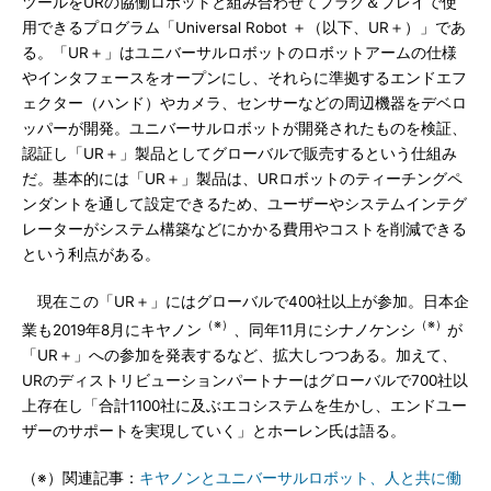
ツールをURの協働ロボットと組み合わせてプラグ＆プレイで使
用できるプログラム「Universal Robot ＋（以下、UR＋）」であ
る。「UR＋」はユニバーサルロボットのロボットアームの仕様
やインタフェースをオープンにし、それらに準拠するエンドエフ
ェクター（ハンド）やカメラ、センサーなどの周辺機器をデベロ
ッパーが開発。ユニバーサルロボットが開発されたものを検証、
認証し「UR＋」製品としてグローバルで販売するという仕組み
だ。基本的には「UR＋」製品は、URロボットのティーチングペ
ンダントを通して設定できるため、ユーザーやシステムインテグ
レーターがシステム構築などにかかる費用やコストを削減できる
という利点がある。
現在この「UR＋」にはグローバルで400社以上が参加。日本企
（※）
（※）
業も2019年8月にキヤノン
、同年11月にシナノケンシ
が
「UR＋」への参加を発表するなど、拡大しつつある。加えて、
URのディストリビューションパートナーはグローバルで700社以
上存在し「合計1100社に及ぶエコシステムを生かし、エンドユー
ザーのサポートを実現していく」とホーレン氏は語る。
（※）関連記事：
キヤノンとユニバーサルロボット、人と共に働