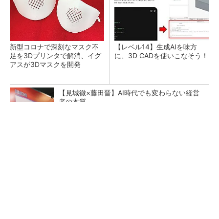
新型コロナで深刻なマスク不
【レベル14】生成AIを味方
足を3Dプリンタで解消、イグ
に、3D CADを使いこなそう！
アスが3Dマスクを開発
【見城徹×藤田晋】AI時代でも変わらない経営
者の本質
PR(FINCHI on GOETHE)
令和8年熊本地震による工場への影響まとめ
狭小な駐車場に、シャープがポールカメラ式製
品発表 市場シェア10％目指す