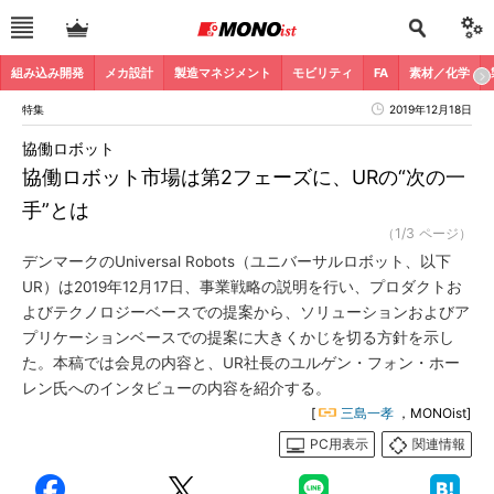
組み込み開発
メカ設計
製造マネジメント
モビリティ
FA
素材／化学
特集
2019年12月18日
協働ロボット
協働ロボット市場は第2フェーズに、URの“次の一
手”とは
（1/3 ページ）
デンマークのUniversal Robots（ユニバーサルロボット、以下
UR）は2019年12月17日、事業戦略の説明を行い、プロダクトお
よびテクノロジーベースでの提案から、ソリューションおよびア
プリケーションベースでの提案に大きくかじを切る方針を示し
た。本稿では会見の内容と、UR社長のユルゲン・フォン・ホー
レン氏へのインタビューの内容を紹介する。
[
三島一孝
，MONOist]
PC用表示
関連情報