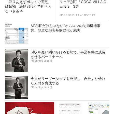
「取りあえずボルトで固定」
シェア別荘「COCO VILLA O
は禁物 締結部設計で押さえ
wners」3選
るべき基本
PR(COCO VILLA on GOETHE)
AI関連“だけじゃない”オムロンの制御機器事
業、地道な顧客基盤強化が結実
現状を疑い問いかける姿勢で、事業を共に成長
させるパートナーへ
PR(dentsu Japan)
全員がリーダーシップを発揮し、自分より優れ
た人財を育成する
PR(dentsu Japan)