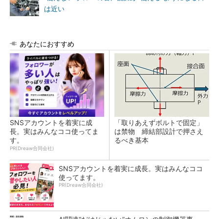
は近い
あなたにおすすめ
SNSアカウントを着実に成
「取りあえずボルトで固定」
長。実はみんなココ使ってま
は禁物 締結部設計で押さえ
す。
るべき基本
PR(Dreaw合同会社)
SNSアカウントを着実に成長。実はみんなココ
使ってます。
PR(Dreaw合同会社)