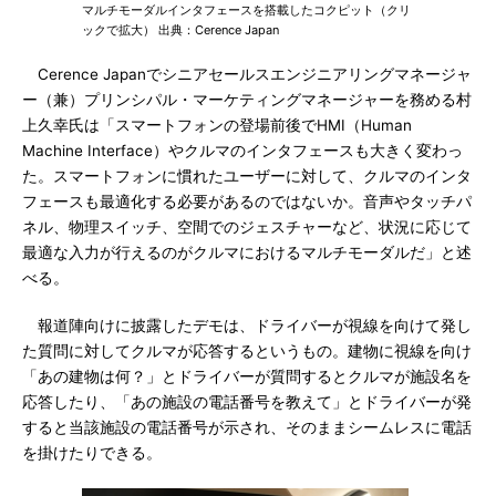
マルチモーダルインタフェースを搭載したコクピット（クリ
ックで拡大） 出典：Cerence Japan
Cerence Japanでシニアセールスエンジニアリングマネージャ
ー（兼）プリンシパル・マーケティングマネージャーを務める村
上久幸氏は「スマートフォンの登場前後でHMI（Human
Machine Interface）やクルマのインタフェースも大きく変わっ
た。スマートフォンに慣れたユーザーに対して、クルマのインタ
フェースも最適化する必要があるのではないか。音声やタッチパ
ネル、物理スイッチ、空間でのジェスチャーなど、状況に応じて
最適な入力が行えるのがクルマにおけるマルチモーダルだ」と述
べる。
報道陣向けに披露したデモは、ドライバーが視線を向けて発し
た質問に対してクルマが応答するというもの。建物に視線を向け
「あの建物は何？」とドライバーが質問するとクルマが施設名を
応答したり、「あの施設の電話番号を教えて」とドライバーが発
すると当該施設の電話番号が示され、そのままシームレスに電話
を掛けたりできる。