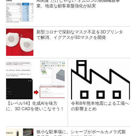
AI関連“だけじゃない”オムロンの制御機器事
業、地道な顧客基盤強化が結実
新型コロナで深刻なマスク不足を3Dプリンタ
で解消、イグアスが3Dマスクを開発
【レベル14】生成AIを味方
令和8年熊本地震による工場へ
に、3D CADを使いこなそう！
の影響まとめ
狭小な駐車場に、シャープがポールカメラ式製