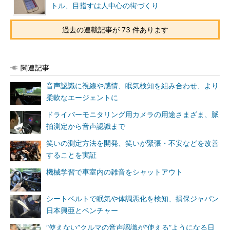
トル、目指すは人中心の街づくり
過去の連載記事が 73 件あります
関連記事
音声認識に視線や感情、眠気検知を組み合わせ、より
柔軟なエージェントに
ドライバーモニタリング用カメラの用途さまざま、脈
拍測定から音声認識まで
笑いの測定方法を開発、笑いが緊張・不安などを改善
することを実証
機械学習で車室内の雑音をシャットアウト
シートベルトで眠気や体調悪化を検知、損保ジャパン
日本興亜とベンチャー
“使えない”クルマの音声認識が“使える”ようになる日