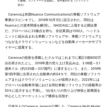
た建物、ランドマークを認識し、音声案内する（クリックで
拡大）
Cerenceは米国Nuance Communicationsの車載ソフトウェア
事業がスピンオフし、2019年10月1日に設立された。同社は
Nuanceとの資本関係を解消し、NASDAQに上場する公開企業
だ。グローバルに23拠点を持ち、全従業員は1300人。ヘッドユ
ニットに組み込まれる車載ソフトウェアや、車載ソフトウェアと
つながるクラウドソリューションなどを自動車メーカーやサプラ
イヤーに提案する。
Cerenceの技術を搭載したクルマはこれまでに累計2億8000万
台出荷されたとし、2019年度の売り上げ見込みは、3.08億～3.1
億米ドル（約335億～337億円）に達するという。また、2019年
第1四半期に出荷された自動車の約54％で、同社の車載ソフトウ
ェアまたはクラウドソリューションが採用された。2023年には
グローバル自動車市場における同社車載ソフトウェアの搭載率が
50％に拡大すると予測し、1台当たりの売り上げ伸張と新興国を
中心としたマーケットシェア獲得を目指す。
日本法人のCerence Japanが公開した「Cerence Multi Modal