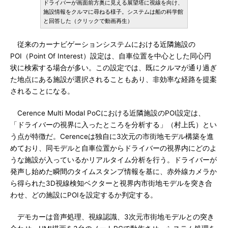
ドライバーが画面前方奥に見える展望塔に視線を向け、
施設情報をクルマに尋ねる様子。システムは船の科学館
と回答した（クリックで動画再生）
従来のカーナビゲーションシステムにおける近隣施設の
POI（Point Of Interest）設定は、自車位置を中心とした同心円
状に検索する場合が多い。この設定では、既にクルマが通り過ぎ
た地点にある施設が選択されることもあり、非効率な経路を提案
されることになる。
Cerence Multi Modal PoCにおける近隣施設のPOI設定は、
「ドライバーの視界に入ったところを分析する」（村上氏）とい
う点が特徴だ。Cerenceは独自に3次元の市街地モデル構築を進
めており、同モデルと自車位置からドライバーの視界内にどのよ
うな施設が入っているかリアルタイム分析を行う。ドライバーが
発声し始めた瞬間のタイムスタンプ情報を基に、赤外線カメラか
ら得られた3D視線検知ベクターと視界内市街地モデルを突き合
わせ、どの施設にPOIを設定するか判定する。
デモカーは音声処理、視線認識、3次元市街地モデルとの突き