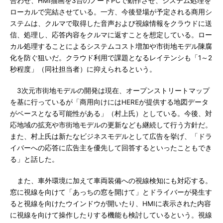
合わせ、HMI描画を3台のノートPCで動作させ、システム処理を
ローカルで完結させている。一方、今後登場が予定される商用シ
ステムは、クルマで取得した音声および視線情報をクラウドに送
信、処理し、応答内容をクルマに返すことを想定している。ロー
カル処理することによるシステムコスト増加や市街地モデル陳腐
化を防ぐ狙いだ。クラウド利用で課題となるレイテンシも「1～2
秒程度」（同社担当者）に抑えられるという。
3次元市街地モデルの開発は現在、オープンストリートマップ
を基に行っているが「商用向けにはHEREが提供する地図データ
がベースとなる可能性がある」（村上氏）としている。今後、対
応地域の拡充や市街地モデルの更新なども継続して行う方針だ。
また、村上氏は新たなビジネスモデルとして広告を挙げ、「ドラ
イバーへの応答に広告主を優先して回答するといったこともでき
る」と話した。
また、車外環境に加えて車両装備への視線検知にも対応する。
窓に視線を向けて「あっちの窓を開けて」とドライバーが発生す
ると視線を向けたウインドウが開いたり、HMIに表示された内容
に視線を向けて操作したりする機能も検討しているという。視線