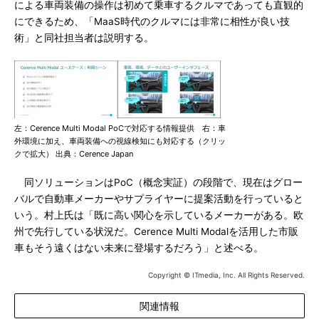
による車両装備の操作は初めて乗車するクルマであっても直観的
にできるため、「MaaS時代のクルマには非常に相性が良い技
術」と同社担当者は説明する。
左：Cerence Multi Modal PoCで対応する情報提供 右：車
外環境に加え、車両装備への視線検知にも対応する（クリッ
クで拡大） 出典：Cerence Japan
同ソリューションはPoC（概念実証）の段階で、現在はグロー
バルで自動車メーカーやサプライヤーに提案活動を行っていると
いう。村上氏は「既に高い関心を示しているメーカーがある。欧
州で先行している状況だ。Cerence Multi Modalを活用した市販
車もそう遠くはない未来に登場するだろう」と述べる。
Copyright © ITmedia, Inc. All Rights Reserved.
関連情報