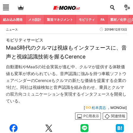
組み込み開発
メカ設計
製造マネジメント
モビリティ
FA
素材／化学
ニュース
2019年12月13日
モビリティサービス
MaaS時代のクルマは視線もインタフェースに、音
声と視線認識技術を握るCerence
自動運転やMaaSの社会実装が進む中、クルマが提供する体験価
値も変革が求められている。音声認識に強みを持つ車載ソフトウ
ェアベンダーのCerenceもクルマの新たな価値を提案する企業の
1社だ。同社は視線検知と音声認識を組み合わせ、乗員とクルマ
の双方向コミュニケーションを実現するインタフェースを開発し
ている。
[
松本貴志
，MONOist]
PC用表示
関連情報