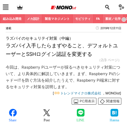
組み込み開発
メカ設計
製造マネジメント
モビリティ
FA
素材／化学
連載
2019年12月11日
ラズパイのセキュリテイ対策（中編）
ラズパイ入手したらまずやること、デフォルトユ
ーザーとSSHログイン認証を変更する
（2/3 ページ）
今回は、Raspberry Piユーザーが採るべきセキュリティ対策につ
いて、より具体的に解説していきます。まず、Raspberry Piのシ
ャドーITを防ぐ方法を紹介したうえで、Raspberry Pi端末に対す
るセキュリティ対策を説明します。
[
トレンドマイクロ株式会社
，MONOist]
PC用表示
関連情報
Share
Post
LINE
Hatena