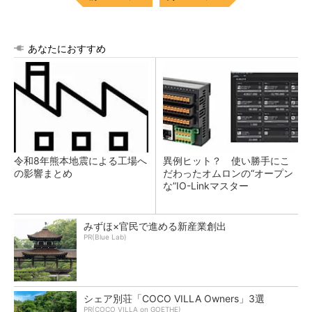
あなたにおすすめ
令和8年熊本地震による工場へ
異例ヒット？ 使い勝手にこ
の影響まとめ
だわったオムロンの“オープン
な”IO-Linkマスター
みずほ×官民で進める新産業創出
PR(Blue Lab)
シェア別荘「COCO VILLA Owners」3選
PR(COCO VILLA on GOETHE)