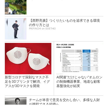
【西野亮廣】つくりたいものを追求できる環境
の作り方とは
PR(FINCHI on GOETHE)
新型コロナで深刻なマスク不
AI関連“だけじゃない”オムロン
足を3Dプリンタで解消、イグ
の制御機器事業、地道な顧客
アスが3Dマスクを開発
基盤強化が結実
チームが本音で意見を交わし合い、多様な人財
が挑戦できる組織へ
PR(dentsu Japan)