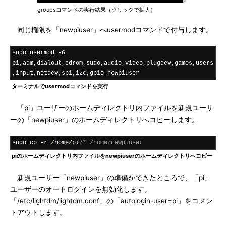
groupsコマンドの実行結果（クリックで拡大）
同じ権限を「newpiuser」へusermodコマンドで付与します。
sudo usermod 
-
G 
pi
,
adm
,
dialout
,
cdrom
,
sudo
,
audio
,
video
,
plugdev
,
games
,
users
,
input
,
netdev
,
spi
,
i2c
,
gpio newpiuser
ターミナルでusermodコマンドを実行
「pi」ユーザーのホームディレクトリ内ファイルを新規ユーザ
ーの「newpiuser」のホームディレクトリへコピーします。
sudo cp 
-
r 
/
home
/
pi
/* /home/newpiuser
piのホームディレクトリ内ファイルをnewpiuserのホームディレクトリへコピー
新規ユーザー「newpiuser」の準備ができたところで、「pi」
ユーザーのオートログインを無効化します。
「/etc/lightdm/lightdm.conf」の「autologin-user=pi」をコメン
トアウトします。