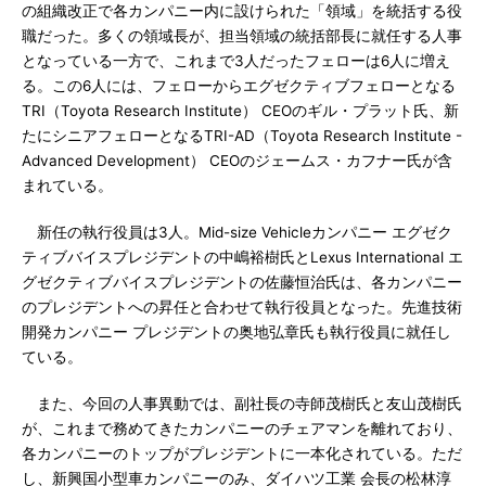
の組織改正で各カンパニー内に設けられた「領域」を統括する役
職だった。多くの領域長が、担当領域の統括部長に就任する人事
となっている一方で、これまで3人だったフェローは6人に増え
る。この6人には、フェローからエグゼクティブフェローとなる
TRI（Toyota Research Institute） CEOのギル・プラット氏、新
たにシニアフェローとなるTRI-AD（Toyota Research Institute -
Advanced Development） CEOのジェームス・カフナー氏が含
まれている。
新任の執行役員は3人。Mid-size Vehicleカンパニー エグゼク
ティブバイスプレジデントの中嶋裕樹氏とLexus International エ
グゼクティブバイスプレジデントの佐藤恒治氏は、各カンパニー
のプレジデントへの昇任と合わせて執行役員となった。先進技術
開発カンパニー プレジデントの奥地弘章氏も執行役員に就任し
ている。
また、今回の人事異動では、副社長の寺師茂樹氏と友山茂樹氏
が、これまで務めてきたカンパニーのチェアマンを離れており、
各カンパニーのトップがプレジデントに一本化されている。ただ
し、新興国小型車カンパニーのみ、ダイハツ工業 会長の松林淳