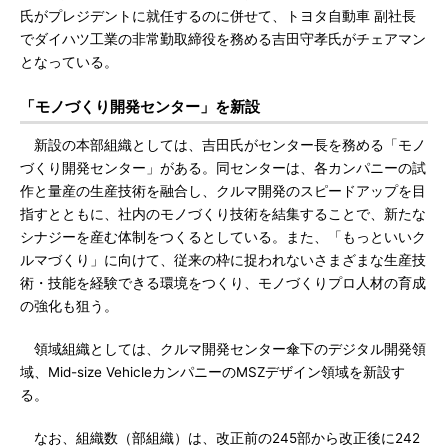
氏がプレジデントに就任するのに併せて、トヨタ自動車 副社長
でダイハツ工業の非常勤取締役を務める吉田守孝氏がチェアマン
となっている。
「モノづくり開発センター」を新設
新設の本部組織としては、吉田氏がセンター長を務める「モノ
づくり開発センター」がある。同センターは、各カンパニーの試
作と量産の生産技術を融合し、クルマ開発のスピードアップを目
指すとともに、社内のモノづくり技術を結集することで、新たな
シナジーを産む体制をつくるとしている。また、「もっといいク
ルマづくり」に向けて、従来の枠に捉われないさまざまな生産技
術・技能を経験できる環境をつくり、モノづくりプロ人材の育成
の強化も狙う。
領域組織としては、クルマ開発センター傘下のデジタル開発領
域、Mid-size VehicleカンパニーのMSZデザイン領域を新設す
る。
なお、組織数（部組織）は、改正前の245部から改正後に242