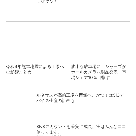
こなそう！
令和8年熊本地震による工場へ
狭小な駐車場に、シャープが
の影響まとめ
ポールカメラ式製品発表 市
場シェア10％目指す
ルネサスが高崎工場を閉鎖へ、かつてはSiCデ
バイス生産の計画も
SNSアカウントを着実に成長。実はみんなココ
使ってます。