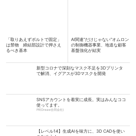
「取りあえずボルトで固定」
AI関連“だけじゃない”オムロン
は禁物 締結部設計で押さえ
の制御機器事業、地道な顧客
るべき基本
基盤強化が結実
新型コロナで深刻なマスク不足を3Dプリンタ
で解消、イグアスが3Dマスクを開発
SNSアカウントを着実に成長。実はみんなココ
使ってます。
PR(Dreaw合同会社)
【レベル14】生成AIを味方に、3D CADを使い