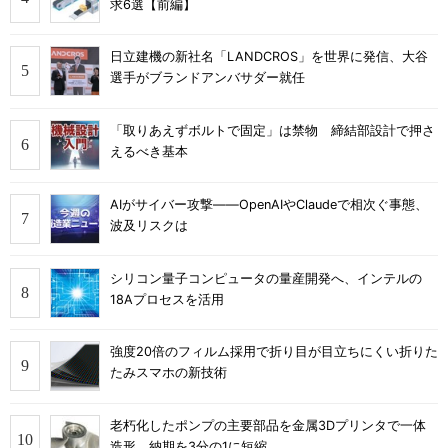
求6選【前編】
日立建機の新社名「LANDCROS」を世界に発信、大谷
選手がブランドアンバサダー就任
「取りあえずボルトで固定」は禁物 締結部設計で押さ
えるべき基本
AIがサイバー攻撃――OpenAIやClaudeで相次ぐ事態、
波及リスクは
シリコン量子コンピュータの量産開発へ、インテルの
18Aプロセスを活用
強度20倍のフィルム採用で折り目が目立ちにくい折りた
たみスマホの新技術
老朽化したポンプの主要部品を金属3Dプリンタで一体
造形、納期を3分の1に短縮