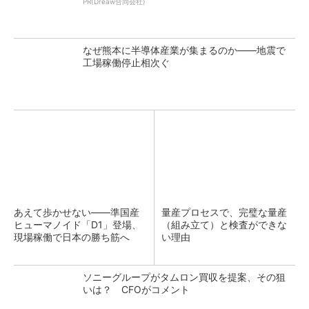
PR(Dreaw合同会社)
なぜ熊本に半導体産業が集まるのか――地震で
工場稼働停止相次ぐ
あえて歩かせない――準国産
量産プロセスで、完璧な量産
ヒューマノイド「D1」登場、
（組み立て）と検査ができな
現場稼働で日本の勝ち筋へ
い理由
ソニーグループがタムロン買収を提案、その狙
いは？ CFOがコメント