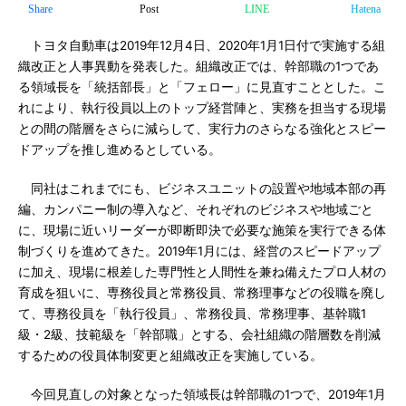
Share
Post
LINE
Hatena
トヨタ自動車は2019年12月4日、2020年1月1日付で実施する組
織改正と人事異動を発表した。組織改正では、幹部職の1つであ
る領域長を「統括部長」と「フェロー」に見直すこととした。こ
れにより、執行役員以上のトップ経営陣と、実務を担当する現場
との間の階層をさらに減らして、実行力のさらなる強化とスピー
ドアップを推し進めるとしている。
同社はこれまでにも、ビジネスユニットの設置や地域本部の再
編、カンパニー制の導入など、それぞれのビジネスや地域ごと
に、現場に近いリーダーが即断即決で必要な施策を実行できる体
制づくりを進めてきた。2019年1月には、経営のスピードアップ
に加え、現場に根差した専門性と人間性を兼ね備えたプロ人材の
育成を狙いに、専務役員と常務役員、常務理事などの役職を廃し
て、専務役員を「執行役員」、常務役員、常務理事、基幹職1
級・2級、技範級を「幹部職」とする、会社組織の階層数を削減
するための役員体制変更と組織改正を実施している。
今回見直しの対象となった領域長は幹部職の1つで、2019年1月