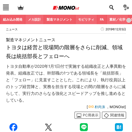
組み込み開発
メカ設計
製造マネジメント
モビリティ
FA
素材／化学
ニュース
2019年12月5日
製造マネジメントニュース
トヨタは経営と現場間の階層をさらに削減、領域
長は統括部長とフェローへ
トヨタ自動車が2020年1月1日付で実施する組織改正と人事異動を
発表。組織改正では、幹部職の1つである領域長を「統括部長」
と「フェロー」に見直すこととした。これにより、執行役員以上
のトップ経営陣と、実務を担当する現場との間の階層をさらに減
らして、実行力のさらなる強化とスピードアップを推し進めると
している。
[
朴尚洙
，MONOist]
PC用表示
関連情報