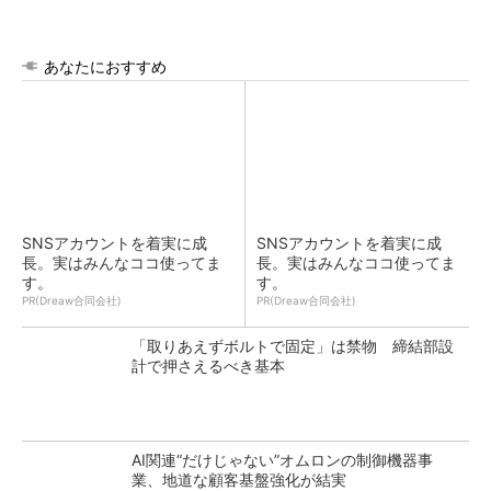
あなたにおすすめ
SNSアカウントを着実に成
SNSアカウントを着実に成
長。実はみんなココ使ってま
長。実はみんなココ使ってま
す。
す。
PR(Dreaw合同会社)
PR(Dreaw合同会社)
「取りあえずボルトで固定」は禁物 締結部設
計で押さえるべき基本
AI関連“だけじゃない”オムロンの制御機器事
業、地道な顧客基盤強化が結実