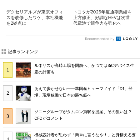
デクセリアルズが東京オフィ
トヨタが2026年度通期業績を
スを改修したワケ、本社機能
上方修正、好調なHEVは次世
を2拠点に
代電池で競争力を強化へ
Recommended by
記事ランキング
ルネサスが高崎工場を閉鎖へ、かつてはSiCデバイス生
産の計画も
あえて歩かせない――準国産ヒューマノイド「D1」登
場、現場稼働で日本の勝ち筋へ
ソニーグループがタムロン買収を提案、その狙いは？
CFOがコメント
機械設計者が思わず「簡単に言うなや！」と身構える要