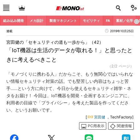
組み込み開発
メカ設計
製造マネジメント
モビリティ
FA
素材／化学
連載
2019年10月25日
宮田健の「セキュリティの道も一歩から」（42）
「IoT機器は生活のデータが取れる！」と思ったと
きに考えるべきこと
（2/2 ページ）
「モノづくりに携わる人」だからこそ、もう無関心ではいられな
い情報セキュリティ対策の話。でも堅苦しい内容はちょっと苦
手……という方に向けて、今日から使えるセキュリティ雑学・ネ
タをお届け！ 今回は、IoT機器を開発・企画するエンジニアに、
利用者の目線で「プライバシー」を考えた製品を作ってくださ
い、というお願いです。
[
宮田健
，TechFactory]
PC用表示
関連情報