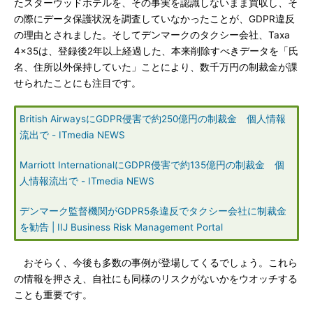
たスターウッドホテルを、その事実を認識しないまま買収し、そ
の際にデータ保護状況を調査していなかったことが、GDPR違反
の理由とされました。そしてデンマークのタクシー会社、Taxa
4x35は、登録後2年以上経過した、本来削除すべきデータを「氏
名、住所以外保持していた」ことにより、数千万円の制裁金が課
せられたことにも注目です。
British AirwaysにGDPR侵害で約250億円の制裁金 個人情報
流出で - ITmedia NEWS
Marriott InternationalにGDPR侵害で約135億円の制裁金 個
人情報流出で - ITmedia NEWS
デンマーク監督機関がGDPR5条違反でタクシー会社に制裁金
を勧告 | IIJ Business Risk Management Portal
おそらく、今後も多数の事例が登場してくるでしょう。これら
の情報を押さえ、自社にも同様のリスクがないかをウオッチする
ことも重要です。