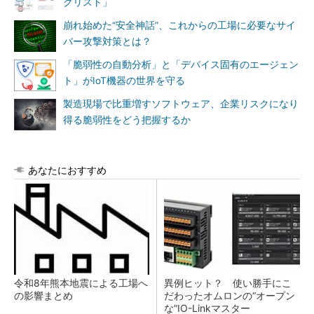
クリスト」
崩れ始めた“安全神話”、これからの工場に必要なサイ
バー攻撃対策とは？
「脆弱性の自動分析」と「デバイス固有のエージェン
ト」がIoT機器の世界を守る
製造現場で比重増すソフトウェア、企業リスクになり
得る脆弱性をどう把握するか
あなたにおすすめ
令和8年熊本地震による工場へ
異例ヒット？ 使い勝手にこ
の影響まとめ
だわったオムロンの“オープン
な”IO-Linkマスター