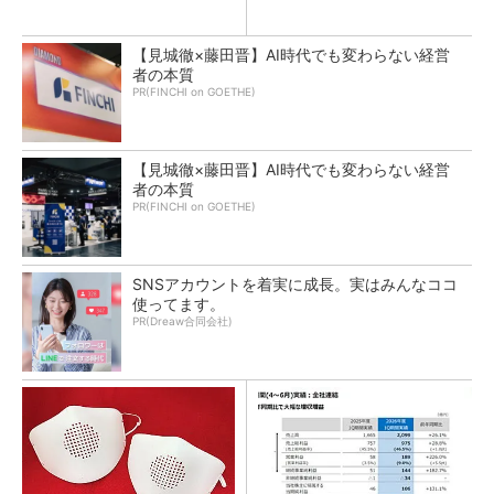
【見城徹×藤田晋】AI時代でも変わらない経営
者の本質
PR(FINCHI on GOETHE)
【見城徹×藤田晋】AI時代でも変わらない経営
者の本質
PR(FINCHI on GOETHE)
SNSアカウントを着実に成長。実はみんなココ
使ってます。
PR(Dreaw合同会社)