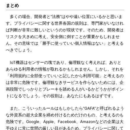
まとめ
多くの場合、開発者と“法務”はやや遠い位置にいるかと思いま
す。プライバシーに関する世界各国の規則は、専門家がいなけれ
ば判断が非常に難しいというのが現状です。そのため、開発者は
リスクを大きめに考え、安全側に倒すことが重要かもしれませ
ん。その意味では「勝手に使っていい個人情報はない」と考える
べきでしょう。
IoT機器はセンサーの塊であり、倫理観なく考えれば、ありと
あらゆる利用者の情報が取れるかもしれません。しかし、それを
「利用規約に全部使っていいと記したから利用可能」と考えるの
は非常に危険です。倫理観なきサービスを作らないためには、企
画段階でしっかりとブレーキを踏める人がいるかどうかがポイン
トになるでしょう。その役割は、あなたにもあるはずです。
また、こういったルールはもしかしたら“GAFA”と呼ばれるよう
な外資系の超大企業を締め付けるためだけのもの、と考えるのも
危険です。Google、Apple、Facebook、Amazonなどの企業は大
手ゆえに常に世間の厳しい目があるため、プライバシーに関して