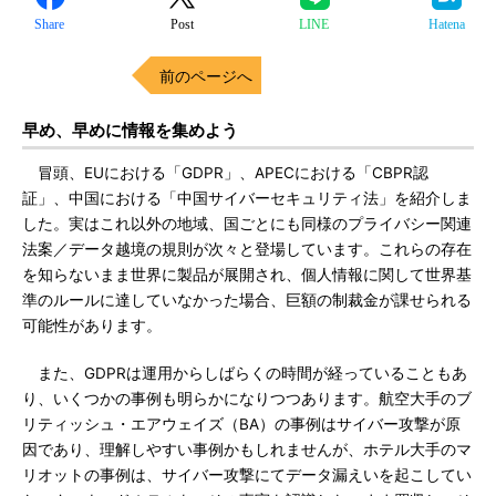
Share
Post
LINE
Hatena
前のページへ
早め、早めに情報を集めよう
冒頭、EUにおける「GDPR」、APECにおける「CBPR認
証」、中国における「中国サイバーセキュリティ法」を紹介しま
した。実はこれ以外の地域、国ごとにも同様のプライバシー関連
法案／データ越境の規則が次々と登場しています。これらの存在
を知らないまま世界に製品が展開され、個人情報に関して世界基
準のルールに達していなかった場合、巨額の制裁金が課せられる
可能性があります。
また、GDPRは運用からしばらくの時間が経っていることもあ
り、いくつかの事例も明らかになりつつあります。航空大手のブ
リティッシュ・エアウェイズ（BA）の事例はサイバー攻撃が原
因であり、理解しやすい事例かもしれませんが、ホテル大手のマ
リオットの事例は、サイバー攻撃にてデータ漏えいを起こしてい