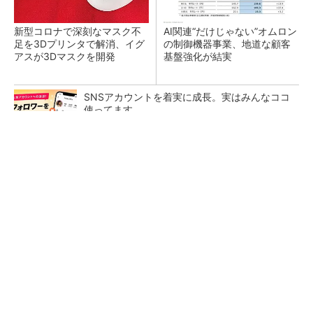
新型コロナで深刻なマスク不
AI関連“だけじゃない”オムロン
足を3Dプリンタで解消、イグ
の制御機器事業、地道な顧客
アスが3Dマスクを開発
基盤強化が結実
SNSアカウントを着実に成長。実はみんなココ
使ってます。
PR(Dreaw合同会社)
【レベル14】生成AIを味方に、3D CADを使い
こなそう！
「取りあえずボルトで固定」は禁物 締結部設
計で押さえるべき基本