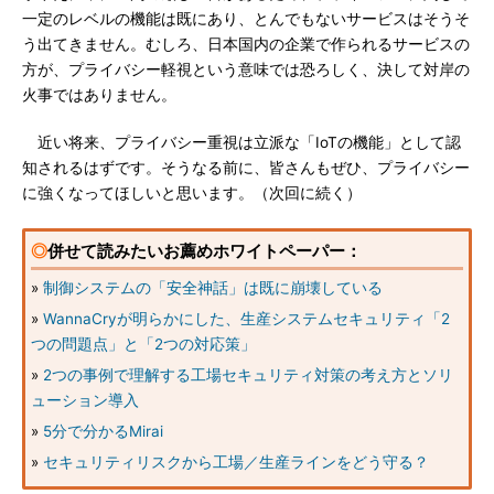
一定のレベルの機能は既にあり、とんでもないサービスはそうそ
う出てきません。むしろ、日本国内の企業で作られるサービスの
方が、プライバシー軽視という意味では恐ろしく、決して対岸の
火事ではありません。
近い将来、プライバシー重視は立派な「IoTの機能」として認
知されるはずです。そうなる前に、皆さんもぜひ、プライバシー
に強くなってほしいと思います。（次回に続く）
◎
併せて読みたいお薦めホワイトペーパー：
»
制御システムの「安全神話」は既に崩壊している
»
WannaCryが明らかにした、生産システムセキュリティ「2
つの問題点」と「2つの対応策」
»
2つの事例で理解する工場セキュリティ対策の考え方とソリ
ューション導入
»
5分で分かるMirai
»
セキュリティリスクから工場／生産ラインをどう守る？