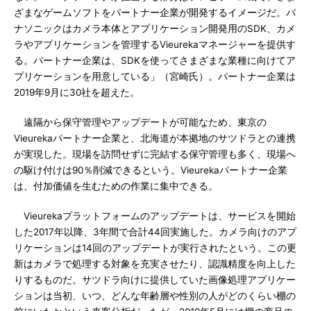
ざまなゲームソフトをパートナー企業が開発するイメージだ。パ
ナソニックはカメラ本体とアプリケーション開発用のSDK、カメ
ラやアプリケーションを管理するVieurekaマネージャーを提供す
る。パートナー企業は、SDKを使ってさまざまな業種に向けてア
プリケーションを用意している」（宮崎氏）。パートナー企業は
2019年9月に30社を超えた。
遠隔から保守管理やアップデートが可能なため、東京の
Vieurekaパートナー企業と、北海道が本拠地のサツドラとの連携
が実現した。現場を訪問せずに完結する保守管理も多く、現場へ
の駆け付けは90％削減できるという。Vieurekaパートナー企業
は、付加価値を生むための作業に集中できる。
Vieurekaプラットフォームのアップデートは、サービスを開始
した2017年以降、3年間で合計44回実施した。カメラ向けのアプ
リケーションは14回のアップデートが実行されたという。この更
新はカメラで処理する対象を充実させたり、認識精度を向上した
りするものだ。サツドラ向けに提供していた画像処理アプリケー
ションは当初、いつ、どんな年齢層や性別の人がどのくらい棚の