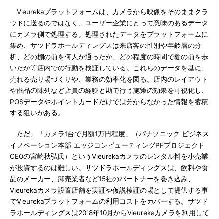
Vieurekaプラットフォームは、カメラから映像をそのままクラ
ウドに送るのではなく、ユーザー企業にとって意味のあるデータ
にカメラ側で処理する。処理されたデータをプラットフォームに
集め、サツドラホールディングスは来店客の性別や年齢層の分
析、どの棚の前を何人が通ったか、どの程度の時間で棚の前を歩
いたか等店内での行動を検証している。これらのデータを基に、
売れる売り場づくりや、業務の効率化を図る。店内のレイアウト
や商品の陳列など店員の経験と勘で行う施策の効果を可視化し、
POSデータやポイントカードだけでは分からなかった情報を蓄積
する狙いがある。
ただ、「カメラ1台で月額1万円程度」（パナソニック ビジネス
イノベーション本部 エッジコンピューティングPFプロジェクト
CEOの宮崎秋弘氏）というVieurekaカメラのレンタル料を小売業
が投資するのは難しい。サツドラホールディングスは、飲料や食
品のメーカー、卸売業者など15社のパートナーを巻き込み、
Vieurekaカメラ設置店舗を実証や仮説検証の場として提供する事
でVieurekaプラットフォームの利用コストをカバーする。サツド
ラホールディングスは2018年10月からVieurekaカメラを利用して