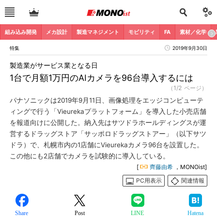
組み込み開発
メカ設計
製造マネジメント
モビリティ
FA
素材／化学
特集
2019年9月30日
製造業がサービス業となる日
1台で月額1万円のAIカメラを96台導入するには
（1/2 ページ）
パナソニックは2019年9月11日、画像処理をエッジコンピューテ
ィングで行う「Vieurekaプラットフォーム」を導入した小売店舗
を報道向けに公開した。納入先はサツドラホールディングスが運
営するドラッグストア「サッポロドラッグストアー」（以下サツ
ドラ）で、札幌市内の1店舗にVieurekaカメラ96台を設置した。
この他にも2店舗でカメラを試験的に導入している。
[
齊藤由希
，MONOist]
PC用表示
関連情報
Share
Post
LINE
Hatena