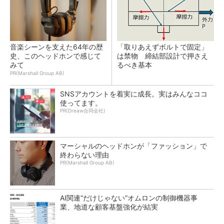
音楽シーンを支えた64年の歴
「取りあえずボルトで固定」
史、このヘッドホンで感じて
は禁物 締結部設計で押さえ
みて
るべき基本
PR(Marshall Group AB)
SNSアカウントを着実に成長。実はみんなココ
使ってます。
PR(Dreaw合同会社)
マーシャルのヘッドホンが「ファッション」で
終わらない理由
PR(Marshall Group AB)
AI関連“だけじゃない”オムロンの制御機器事
業、地道な顧客基盤強化が結実