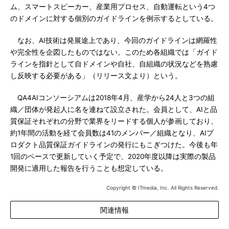
ム、スマートスピーカー、産業用プロセス、自動運転という4つ
のドメインに対する個別のガイドラインを例示するとしている。
なお、AI技術は発展途上であり、今回のガイドラインは網羅性
や完全性を企図したものではない。このため各組織では「ガイド
ラインを指針として自ドメインや自社、自組織の状況などを熟慮
し反映する必要がある」（リリース文より）という。
QA4AIコンソーシアムは2018年4月、産学から24人と3つの組
織／団体が発起人に名を連ねて設立された。会員として、AIと品
質保証それぞれの分野で業界をリードする個人が参画しており、
約1年間の活動を経て会員数は41のメンバー／組織となり、AIプ
ロダクト品質保証ガイドラインの発行にもこぎつけた。今後も年
1回のペースで更新していく予定で、2020年度以降は実際の製品
開発に適用した報告を行うことも想定している。
Copyright © ITmedia, Inc. All Rights Reserved.
関連情報