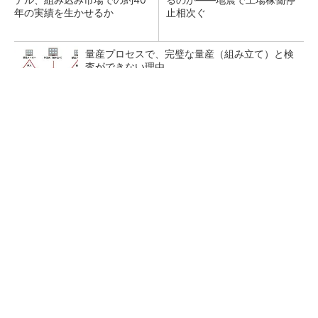
年の実績を生かせるか
止相次ぐ
量産プロセスで、完璧な量産（組み立て）と検
査ができない理由
日本版データスペースの現在地はどこ？ AI時
代における日本の勝ち筋について
あえて歩かせない――準国産ヒューマノイド
「D1」登場、現場稼働で日本の勝ち筋へ