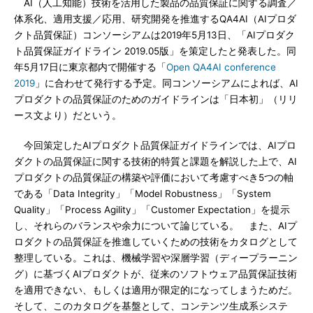
AI（人工知能）技術を活用した製品の品質保証に関する調査／
体系化、適用支援／応用、研究開発を推進するQA4AI（AIプロダ
クト品質保証）コンソーシアムは2019年5月13日、「AIプロダク
ト品質保証ガイドライン 2019.05版」を策定したと発表した。同
年5月17日に東京都内で開催する「
Open QA4AI conference
2019
」に合わせて発行する予定。同コンソーシアムによれば、AI
プロダクトの品質保証のためのガイドラインは「日本初」（リリ
ース文より）だという。
今回策定したAIプロダクト品質保証ガイドラインでは、AIプロ
ダクトの品質保証に関する技術的特質と課題を解説した上で、AI
プロダクトの品質保証の構築や評価において考慮すべき5つの軸
である「Data Integrity」「Model Robustness」「System
Quality」「Process Agility」「Customer Expectation」を提示
し、それらのバランスや余力について論じている。 また、AIプ
ロダクトの品質保証を推進していくための技術をカタログとして
整理している。これは、機械学習や深層学習（ディープラーニン
グ）に基づくAIプロダクトが、従来のソフトウェア品質保証技術
を適用できない、もしくは適用が限定的になってしまうためだ。
そして、このカタログを基盤として、コンテンツ生成系システ