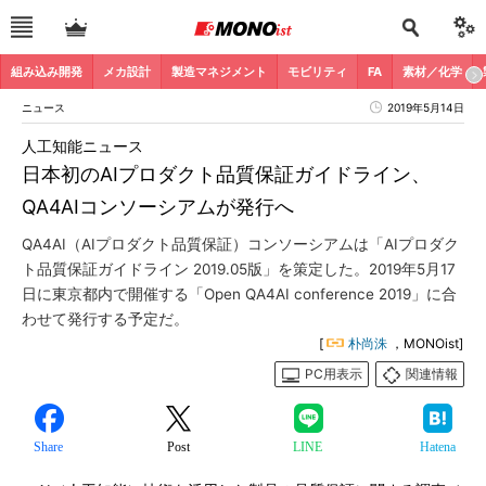
組み込み開発
メカ設計
製造マネジメント
モビリティ
FA
素材／化学
ニュース
2019年5月14日
人工知能ニュース
日本初のAIプロダクト品質保証ガイドライン、
QA4AIコンソーシアムが発行へ
QA4AI（AIプロダクト品質保証）コンソーシアムは「AIプロダク
ト品質保証ガイドライン 2019.05版」を策定した。2019年5月17
日に東京都内で開催する「Open QA4AI conference 2019」に合
わせて発行する予定だ。
[
朴尚洙
，MONOist]
PC用表示
関連情報
Share
Post
LINE
Hatena