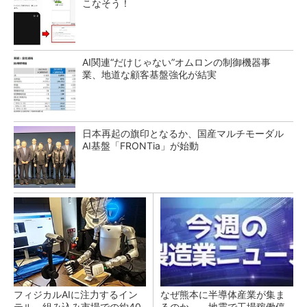
こなそう！
AI関連“だけじゃない”オムロンの制御機器事
業、地道な顧客基盤強化が結実
日本再起の旗印となるか、国産マルチモーダル
AI基盤「FRONTia」が始動
フィジカルAIに注力するイン
なぜ熊本に半導体産業が集ま
テル、組み込み市場での約40
るのか――地震で工場稼働停