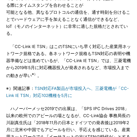
る際にタイムスタンプを合わせることが
可能となる他、異なるプロトコルの通信を、通す時刻を分けるこ
とでハードウェアに手を加えることなく通信ができるなど、
IoT（モノのインターネット）に非常に適した規格だとされてい
る。
「CC-Link IE TSN」はこのTSNにいち早く対応した産業用ネッ
トワーク規格である。各ネットワーク規格もTSN対応の表明や機
器準備などは進めているが、「CC-Link IE TSN」では、三菱電機
から2019年5月に対応機器投入が発表されるなど、市場投入まで
※）
の動きが早い
。
※）関連記事：
TSN対応FA製品が市場投入へ、三菱電機が「CC-
Link IE TSN」対応102機種を5月に
ハノーバーメッセ2019での出展は、「SPS IPC Drives 2018」
以来の欧州でのアピールの場となるが、CC-Link協会 事務局長の
川副真生氏は「2018年11月の日本とドイツでの発表後は2019年2
月に北米や中国でもアピールを行い、手応えを感じている。産業
用ネットワークでも『イーサネットの次はTSNの時代だ』とする