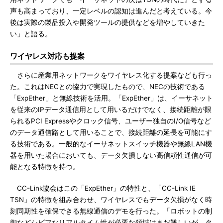
声も高まっており、一定レベルの認知は進んだと考えている。今
後は実際の製品投入や開発ツールの提供などを増やしていきた
い」と語る。
ワイヤレス対応も提案
さらに産業用ネットワークをワイヤレス化する提案なども行っ
た。これはNECとの協力で実現したもので、NECの技術である
「ExpEther」と無線技術を活用。「ExpEther」は、イーサネット
を従来のIPデータ通信用として用いるだけでなく、接続距離が限
られるPCI Expressやクロック信号、ユーザー独自のI/O信号など
のデータ通信路として用いることで、接続距離の延長を可能にす
る技術である。一般的なイーサネットスイッチ機器や無線LAN機
器を用いた場合においても、データ欠損しない高信頼性通信が可
能となる特徴を持つ。
CC-Link協会はこの「ExpEther」の特性と、「CC-Link IE
TSN」の特徴を組み合わせ、ワイヤレスでもデータ欠損がなく時
刻同期性を確保できる無線通信のデモを行った。「ロボットの制
御などシビアなリアルタイム性が必要な領域はまだ難しいが、タ