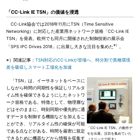
「CC-Link IE TSN」の価値を浸透
CC-Link協会では2018年11月にTSN（Time Sensitive
Networking）に対応した産業用ネットワーク規格「CC-Link IE
TSN」を発表。欧州でも同月に開催された制御技術の展示会
※）
「SPS IPC Drives 2018」に出展し大きな注目を集めた
。
※）関連記事：
TSN対応のCC-Linkが登場へ、時分割で異種環境
差を吸収しスマート工場化を加速
「TSN」は、イーサネットをベースに
しながら時間の同期性を保証しリアルタ
イム性を確保できるようにしたネットワ
ーク規格である。特徴として、物理層な
どはそのままに、時刻同期や優先的に通
すデータを制御する機能などを加えるこ
とができ、リアルタイム性の確保が可能
「CC-Link IE TSN」の動作デ
である点などがある。時間を厳密に規定
モを出展。注目を集めていた
できるために機器などから情報を収集す
（クリックで拡大）