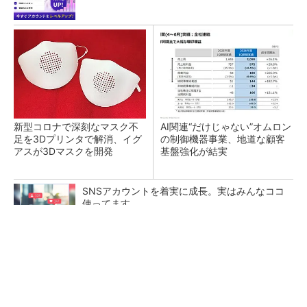
新型コロナで深刻なマスク不
AI関連“だけじゃない”オムロン
足を3Dプリンタで解消、イグ
の制御機器事業、地道な顧客
アスが3Dマスクを開発
基盤強化が結実
SNSアカウントを着実に成長。実はみんなココ
使ってます。
PR(Dreaw合同会社)
【レベル14】生成AIを味方に、3D CADを使い
こなそう！