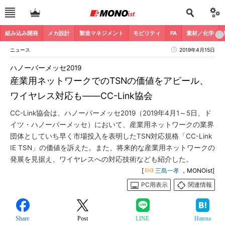
組み込み開発
メカ設計
製造マネジメント
モビリティ
FA
素材／化学
ニュース
2019年4月15日
ハノーバーメッセ2019
産業用ネットワークでのTSNの価値をアピール、
ワイヤレス対応も――CC-Link協会
CC-Link協会は、ハノーバーメッセ2019（2019年4月1～5日、ド
イツ・ハノーバーメッセ）において、産業用ネットワークの業界
団体としていち早く市場投入を表明したTSN対応規格「CC-Link
IE TSN」の価値を訴えた。また、将来的な産業用ネットワークの
発展を見据え、ワイヤレスへの対応技術なども紹介した。
[
三島一孝
，MONOist]
PC用表示
関連情報
Share
Post
LINE
Hatena