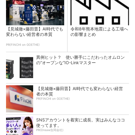
【見城徹×藤田晋】AI時代でも
令和8年熊本地震による工場へ
変わらない経営者の本質
の影響まとめ
PR(FINCHI on GOETHE)
異例ヒット？ 使い勝手にこだわったオムロン
の“オープンな”IO-Linkマスター
【見城徹×藤田晋】AI時代でも変わらない経営
者の本質
PR(FINCHI on GOETHE)
SNSアカウントを着実に成長。実はみんなココ
使ってます。
PR(Dreaw合同会社)