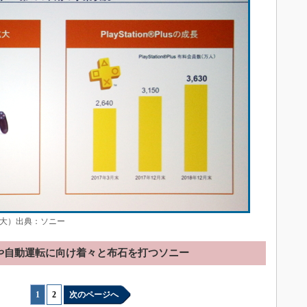
ックで拡大）出典：ソニー
Gや自動運転に向け着々と布石を打つソニー
1
|
2
次のページへ