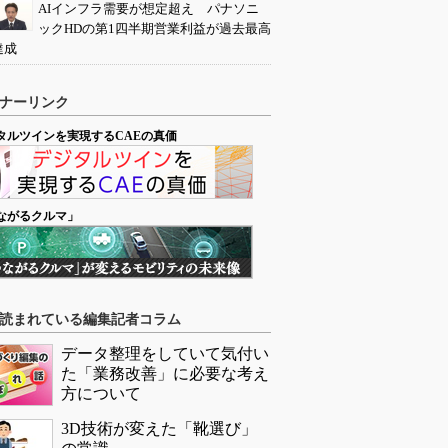
AIインフラ需要が想定超え パナソニ
ックHDの第1四半期営業利益が過去最高
達成
ナーリンク
タルツインを実現するCAEの真価
ながるクルマ」
読まれている編集記者コラム
データ整理をしていて気付い
た「業務改善」に必要な考え
方について
3D技術が変えた「靴選び」