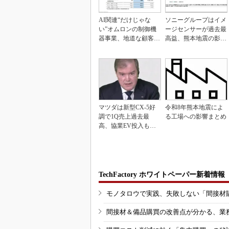
AI関連“だけじゃな
ソニーグループはイメ
い”オムロンの制御機
ージセンサーが過去最
器事業、地道な顧客基
高益、熊本地震の影響
盤強化が結実
も限定的
マツダは新型CX-5好
令和8年熊本地震によ
調で1Q売上過去最
る工場への影響まとめ
高、協業EV投入も通
期達成予想
TechFactory ホワイトペーパー新着情報
モノタロウで実践、失敗しない「間接材
間接材＆備品購買の改善点が分かる、業