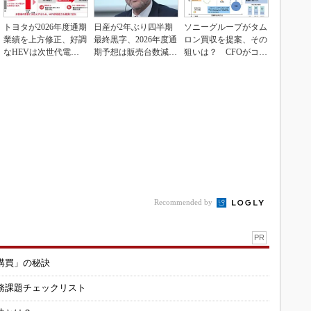
トヨタが2026年度通期
日産が2年ぶり四半期
ソニーグループがタム
業績を上方修正、好調
最終黒字、2026年度通
ロン買収を提案、その
なHEVは次世代電池
期予想は販売台数減も
狙いは？ CFOがコメ
で競争力を強化へ
連結業績は維持
ント
Recommended by
PR
購買」の秘訣
務課題チェックリスト