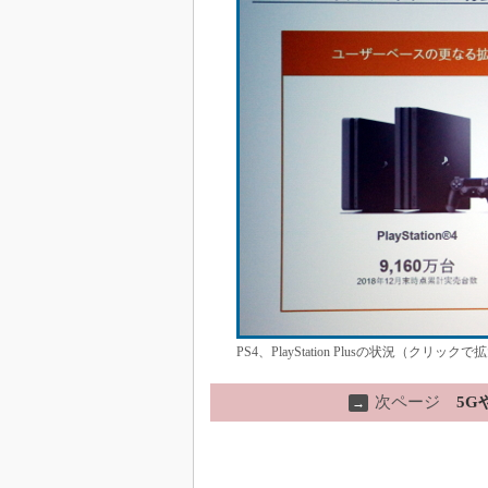
PS4、PlayStation Plusの状況（クリ
次ページ
5
→