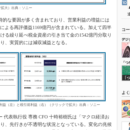
クで拡大）出典：ソニー
時的な要因が多く含まれており、営業利益の増益には
連結子会社化による再評価益1169億円が含まれている。加えて四半
コー
ける繰り延べ税金資産の引き当て金の1542億円分取り
デジ
おり、実質的には減収減益となる。
「つ
よく
利益（左）と税引前利益（右）（クリックで拡大）出典：ソニー
代表執行役 専務 CFO 十時裕樹氏は「マクロ経済お
おり、先行きが不透明な状況となっている。変化の兆候