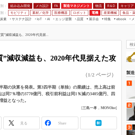
程別：
組み込み開発
メカ設計
製造マネジメント
物流
R＆D
キャリア
FA
業別：
モビリティ
素材／化学
医療機器
ロボット
電機
産業機械
食品・
炭素
サステナ設計
エッジ逆襲
品質
展示会
特集
メ
IoT
AI
ebook
伝承
組み込み開発
CEATEC
読者調査まとめ
編集後記
質”減収減益も、2020年代見据...
JIMTOF
保全
メカ設計
つながるクルマ
組込み/エッジ コンピューティング
ス
 AI
製造マネジメント
5G
展＆IoT/5Gソリューション展
VR／AR
FA
質”減収減益も、2020年代見据えた攻
IIFES
モビリティ
フィールドサービス
国際ロボット展
素材／化学
FPGA
製造
（1/2 ページ）
ジャパンモビリティショー
組み込み画像技術
TECHNO-FRONTIER
第3四半期の決算を発表。第3四半期（単独）の業績は、売上高は前
組み込みモデリング
益は同7％増の3770億円、税引前利益は同1％減の3405億円、四
人テク展
Windows Embedded
収増益となった。
スマート工場EXPO
[
三島一孝
，
MONOist
]
車載ソフト開発
EdgeTech+
ISO26262
日本ものづくりワールド
見る
Share
無償設計ツール
AUTOMOTIVE WORLD