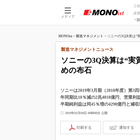
工
産
メディア
脱
つながる技術
AI×技術
MONOist
>
製造マネジメント
>
ソニーの3Q決算は“実
つながる工場
AI×設備
つながるサービ
Physical
製造マネジメントニュース
ソニーの3Q決算は“実
めの布石
ソニーは2019年3月期（2018年度）
年同期比10％減の2兆4018億円、営業利
半期純利益は同45％増の4290億円と減
2019年02月04日 06時00分 公開
印刷する
通知する