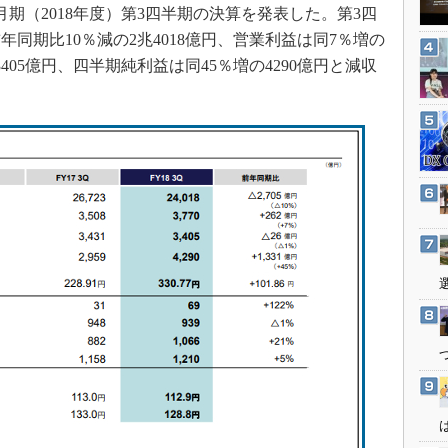
3Dプリンタ
年3月期（2018年度）第3四半期の決算を発表した。第3四
産業オープンネット展
デジタルツインとCAE
同期比10％減の2兆4018億円、営業利益は同7％増の
3405億円、四半期純利益は同45％増の4290億円と減収
S＆OP
インダストリー4.0
イノベーション
製造業ビッグデータ
メイドインジャパン
植物工場
知財マネジメント
海外生産
グローバル設計・開発
制御セキュリティ
新型コロナへの対応