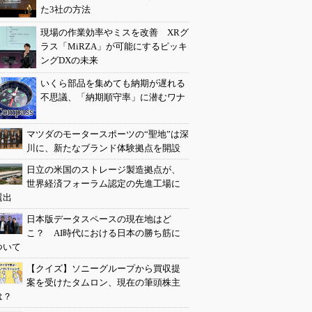
た3社の方法
現場の作業効率やミスを改善 XRグ
ラス「MiRZA」が可能にするピッキ
ングDXの未来
いくら部品を集めても納期が遅れる
不思議、「納期順守率」に潜むワナ
マツダのモータースポーツの“聖地”は深
川に、新たなブランド体験拠点を開設
日立の米国のストレージ製造拠点が、
世界経済フォーラム認定の先進工場に
選出
日本版データスペースの現在地はど
こ？ AI時代における日本の勝ち筋に
ついて
【クイズ】ソニーグループから買収提
案を受けたタムロン、現在の筆頭株主
は？