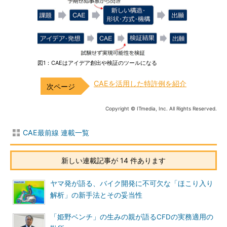
図1：CAEはアイデア創出や検証のツールになる
CAEを活用した特許例を紹介
Copyright © ITmedia, Inc. All Rights Reserved.
CAE最前線 連載一覧
新しい連載記事が 14 件あります
ヤマ発が語る、バイク開発に不可欠な「ほこり入り
解析」の新手法とその妥当性
「姫野ベンチ」の生みの親が語るCFDの実務適用の