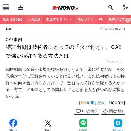
組み込み開発
メカ設計
製造マネジメント
モビリティ
FA
素材／化学
特集
2019年1月25日
CAE事例
特許出願は技術者にとっての「タグ付け」、CAE
で強い特許を取る方法とは
（1/3 ページ）
知財戦略は企業が市場を獲得を狙ううえで非常に重要だが、その
意義が十分に理解されているとは言い難い。また技術者による特
許への向き合い方もさまざまで、数百もの特許を出願する人がい
る一方で、ノルマとしての関わりにとどまる人も多いのが現状と
いえる。
[
加藤まどみ
，MONOist]
PC用表示
関連情報
Share
Post
LINE
Hatena