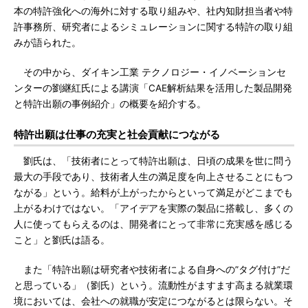
本の特許強化への海外に対する取り組みや、社内知財担当者や特
許事務所、研究者によるシミュレーションに関する特許の取り組
みが語られた。
その中から、ダイキン工業 テクノロジー・イノベーションセ
ンターの劉継紅氏による講演「CAE解析結果を活用した製品開発
と特許出願の事例紹介」の概要を紹介する。
特許出願は仕事の充実と社会貢献につながる
劉氏は、「技術者にとって特許出願は、日頃の成果を世に問う
最大の手段であり、技術者人生の満足度を向上させることにもつ
ながる」という。給料が上がったからといって満足がどこまでも
上がるわけではない。「アイデアを実際の製品に搭載し、多くの
人に使ってもらえるのは、開発者にとって非常に充実感を感じる
こと」と劉氏は語る。
また「特許出願は研究者や技術者による自身への”タグ付け”だ
と思っている」（劉氏）という。流動性がますます高まる就業環
境においては、会社への就職が安定につながるとは限らない。そ