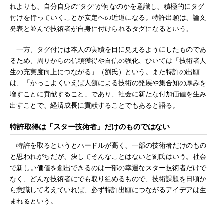
れよりも、自分自身の”タグ”が何なのかを意識し、積極的にタグ
付けを行っていくことが安定への近道になる。特許出願は、論文
発表と並んで技術者が自身に付けられるタグになるという。
一方、タグ付けは本人の実績を目に見えるようにしたものであ
るため、周りからの信頼獲得や自信の強化、ひいては「技術者人
生の充実度向上につながる」（劉氏）という。また特許の出願
は、「かっこよくいえば人類による技術の発展や集合知の厚みを
増すことに貢献すること」であり、社会に新たな付加価値を生み
出すことで、経済成長に貢献することでもあると語る。
特許取得は「スター技術者」だけのものではない
特許を取るというとハードルが高く、一部の技術者だけのもの
と思われがちだが、決してそんなことはないと劉氏はいう。社会
で新しい価値を創出できるのは一部の幸運なスター技術者だけで
なく、どんな技術者にでも取り組めるもので、技術課題を日頃か
ら意識して考えていれば、必ず特許出願につながるアイデアは生
まれるという。