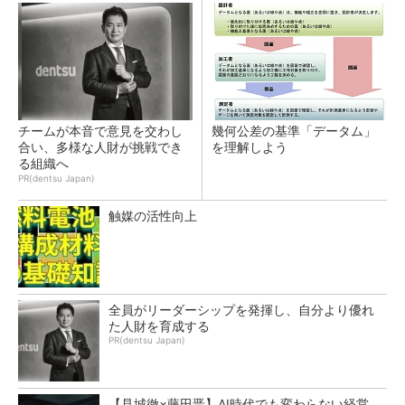
チームが本音で意見を交わし
幾何公差の基準「データム」
合い、多様な人財が挑戦でき
を理解しよう
る組織へ
PR(dentsu Japan)
触媒の活性向上
全員がリーダーシップを発揮し、自分より優れ
た人財を育成する
PR(dentsu Japan)
【見城徹×藤田晋】AI時代でも変わらない経営