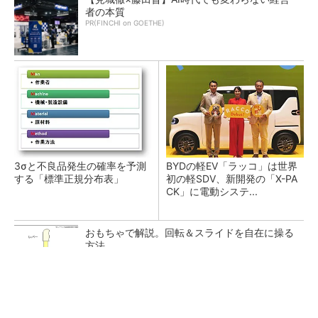
者の本質
PR(FINCHI on GOETHE)
3σと不良品発生の確率を予測
BYDの軽EV「ラッコ」は世界
する「標準正規分布表」
初の軽SDV、新開発の「X-PA
CK」に電動システ...
おもちゃで解説。回転＆スライドを自在に操る
方法
【見城徹×藤田晋】AI時代でも変わらない経営