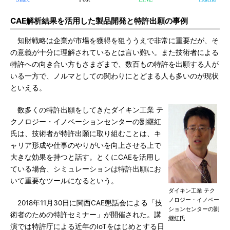
CAE解析結果を活用した製品開発と特許出願の事例
知財戦略は企業が市場を獲得を狙ううえで非常に重要だが、そ
の意義が十分に理解されているとは言い難い。また技術者による
特許への向き合い方もさまざまで、数百もの特許を出願する人が
いる一方で、ノルマとしての関わりにとどまる人も多いのが現状
といえる。
数多くの特許出願をしてきたダイキン工業 テ
クノロジー・イノベーションセンターの劉継紅
氏は、技術者が特許出願に取り組むことは、キ
ャリア形成や仕事のやりがいを向上させる上で
大きな効果を持つと話す。とくにCAEを活用し
ている場合、シミュレーションは特許出願にお
いて重要なツールになるという。
ダイキン工業 テク
ノロジー・イノベー
2018年11月30日に関西CAE懇話会による「技
ションセンターの劉
術者のための特許セミナー」が開催された。講
継紅氏
演では特許庁による近年のIoTをはじめとする日