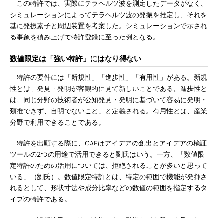
この特許では、実際にテラヘルツ波を測定したデータがなく、
シミュレーションによってテラヘルツ波の発振を推定し、それを
基に発振素子と周辺装置を考案した。シミュレーションで示され
る事象を積み上げて特許登録に至った例となる。
数値限定は「強い特許」にはなり得ない
特許の要件には「新規性」「進歩性」「有用性」がある。新規
性とは、発見・発明が客観的に見て新しいことである。進歩性と
は、同じ分野の技術者が公知発見・発明に基づいて容易に発明・
類推できず、自明でないこと」と定義される。有用性とは、産業
分野で利用できることである。
特許を出願する際に、CAEはアイデアの創出とアイデアの検証
ツールの2つの用途で活用できると劉氏はいう。一方、「数値限
定特許のための活用については、拒絶されることが多いと思って
いる」（劉氏）。数値限定特許とは、特定の範囲で機能が発揮さ
れるとして、形状寸法や成分比率などの数値の範囲を指定するタ
イプの特許である。