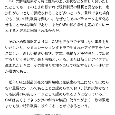
CAEの解析結果から特に性能のよい形状などを新しく見いだし
たとしても、そのまま出願すれば現行製品の延長と見なされ、進
歩性がないとして拒絶されることが多いという。登録できた場合
でも、強い権利取得は難しい。なぜならそのパラメータを変化さ
せること自体は既知であり、またCAEの解析条件を定めてクレー
ムすると容易に回避されるからだ。
そのため数値限定よりは、CAEを行う中で予期しない事象を見
いだしたり、シミュレーションする中で生まれたアイデアをベー
スにした、新しい構造や形状、方式、機構などを特許として出願
するという使い方が最も有効といえる。または新しいアイデアが
生まれたときに、その実現可能性をCAEで検証するという使い方
が適切である。
近年CAEは製品開発の期間短縮と完成度の向上になくてはなら
ない重要なツールであることは認められており、試作試験がなく
ても説得力のあるデータとして認められるようになっている。
CAEはあくまできっかけの創出や検証に使うのがよく、数値限定
よりも強い特許取得に役立てることができるという。