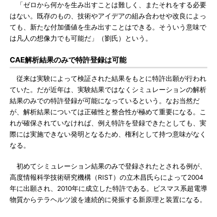
「ゼロから何かを生み出すことは難しく、またそれをする必要
はない。既存のもの、技術やアイデアの組み合わせや改良によっ
ても、新たな付加価値を生み出すことはできる。そういう意味で
は凡人の想像力でも可能だ」（劉氏）という。
CAE解析結果のみで特許登録は可能
従来は実験によって検証された結果をもとに特許出願が行われ
ていた。だが近年は、実験結果ではなくシミュレーションの解析
結果のみでの特許登録が可能になっているという。なお当然だ
が、解析結果については正確性と整合性が極めて重要になる。こ
れが確保されていなければ、例え特許を登録できたとしても、実
際には実施できない発明となるため、権利として持つ意味がなく
なる。
初めてシミュレーション結果のみで登録されたとされる例が、
高度情報科学技術研究機構（RIST）の立木昌氏らによって2004
年に出願され、2010年に成立した特許である。ビスマス系超電導
物質からテラヘルツ波を連続的に発振する新原理と装置になる。