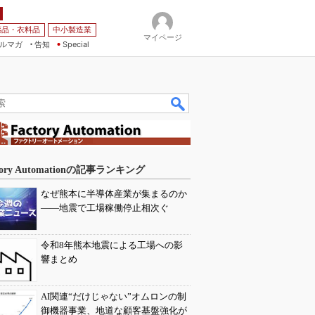
薬品・衣料品
中小製造業
マイページ
ルマガ
告知
Special
tory Automationの記事ランキング
なぜ熊本に半導体産業が集まるのか
――地震で工場稼働停止相次ぐ
令和8年熊本地震による工場への影
響まとめ
AI関連“だけじゃない”オムロンの制
御機器事業、地道な顧客基盤強化が