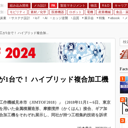
程別：
組み込み開発
メカ設計
製造マネジメント
物流
R＆D
キャリア
FA
業別：
モビリティ
素材／化学
医療機器
ロボット
電機
産業機械
食品・
炭素
サステナ設計
エッジ逆襲
品質
展示会
特集
メ
IoT
AI
ebook
伝承
組み込み開発
CEATEC
読者調査まとめ
編集後記
が1台で！ ハイブリッド複合加...
JIMTOF
保全
メカ設計
つながるクルマ
組込み/エッジ コンピューティング
ス
 AI
製造マネジメント
5G
展＆IoT/5Gソリューション展
VR／AR
FA
IIFES
モビリティ
フィールドサービス
国際ロボット展
素材／化学
FPGA
Fac
ジャパンモビリティショー
組み込み画像技術
が1台で！ ハイブリッド複合加工機
TECHNO-FRONTIER
組み込みモデリング
人テク展
Windows Embedded
スマート工場EXPO
機械見本市（JIMTOF2018）」（2018年11月1～6日、東京
車載ソフト開発
EdgeTech+
を用いた金属積層造形、摩擦撹拌（かくはん）接合、ギア加
ISO26262
複合加工機をそれぞれ展示し、同社が持つ工程集約技術を訴求
日本ものづくりワールド
無償設計ツール
AUTOMOTIVE WORLD