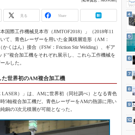
[
松本貴志
，
MONOist
]
3Dプリンタ
産業オープンネット展
デジタルツインとCAE
見る
Share
S＆OP
インダストリー4.0
際工作機械見本市（JIMTOF2018）」（2018年11
おいて、青色レーザーを用いた金属積層造形（AM：
イノベーション
撹拌（かくはん）接合（FSW：Friction Stir Welding）、ギア
製造業ビッグデータ
ッド”複合加工機をそれぞれ展示し、これら工作機械を
メイドインジャパン
ピールした。
植物工場
知財マネジメント
した世界初のAM複合加工機
海外生産
（BLUE LASER）」は、AMに世界初（同社調べ）となる青色
グローバル設計・開発
時5軸複合加工機だ。青色レーザーをAMの熱源に用い
制御セキュリティ
純銅の3次元積層が可能となった。
新型コロナへの対応