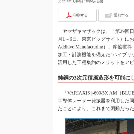
2018年11月09日 12時00分 公開
印刷する
通知する
ヤマザキマザックは、「第29回日本国
月1～6日、東京ビッグサイト）に
Additive Manufacturing）、摩擦
加工・計測機能を備えた“ハイブリ
活用した工程集約のメリットをア
純銅の3次元積層造形を可能に
「VARIAXIS j-600/5X AM
半導体レーザー発振器を利用した同
たことにより、これまで困難だった