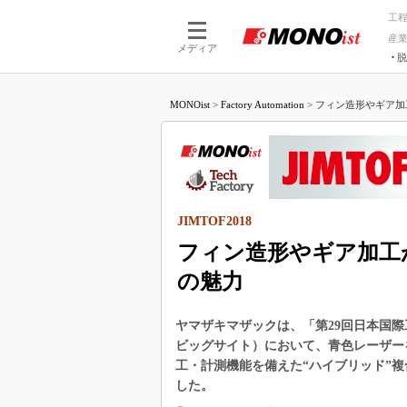
工
産
メディア
脱
つながる技術
AI×技術
MONOist
>
Factory Automation
>
フィン造形やギア加工
つながる工場
AI×設備
つながるサービ
Physical
JIMTOF2018
フィン造形やギア加工
の魅力
ヤマザキマザックは、「第29回日本国際工作
ビッグサイト）において、青色レーザー
工・計測機能を備えた“ハイブリッド”
した。