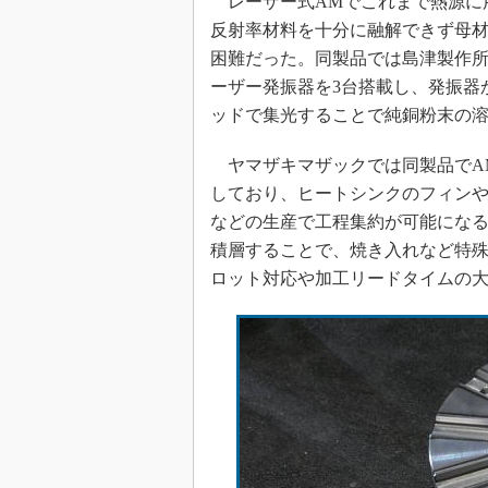
レーザー式AMでこれまで熱源に
反射率材料を十分に融解できず母材
困難だった。同製品では島津製作所が2
ーザー発振器を3台搭載し、発振器
ッドで集光することで純銅粉末の
ヤマザキマザックでは同製品でA
しており、ヒートシンクのフィン
などの生産で工程集約が可能にな
積層することで、焼き入れなど特
ロット対応や加工リードタイムの