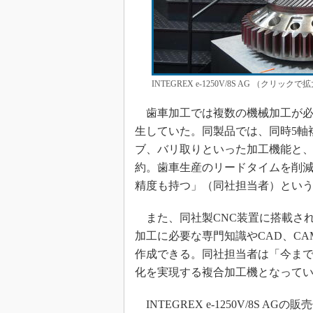
INTEGREX e-1250V/8S AG （クリックで
歯車加工では複数の機械加工が必
生していた。同製品では、同時5軸
ブ、バリ取りといった加工機能と、
約。歯車生産のリードタイムを削減す
精度も持つ」（同社担当者）とい
また、同社製CNC装置に搭載さ
加工に必要な専門知識やCAD、C
作成できる。同社担当者は「今ま
化を実現する複合加工機となって
INTEGREX e-1250V/8S 