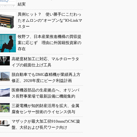
結実
異例ヒット？ 使い勝手にこだわっ
たオムロンの“オープンな”IO-Linkマ
スター
牧野フ、日本産業推進機構の買収提
案に応じず 理由に外国籍投資家の
存在
高硬度材加工に対応、マルチローラタ
イプの鏡面仕上げ工具
脱自動車でもDMG森精機が業績再上方
修正、2028年度にピーク利益計画
医療機器部品の生産拠点へ、オリンパ
ス長野事業場で最新設備に機能集約
三菱電機が知的財産活用を拡大、金属
腐食センサー技術のライセンス供与
マザックが最大加工径910mmのCNC旋
盤、大径および長尺ワーク向け