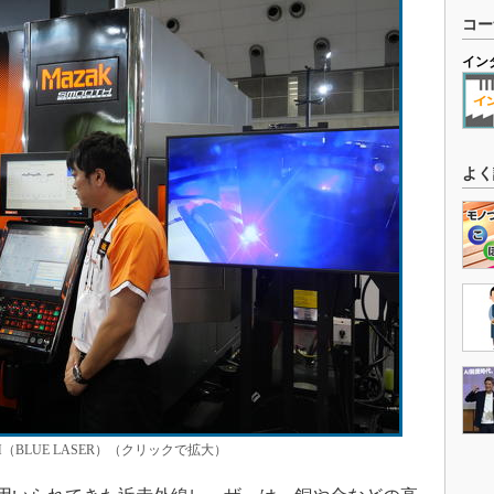
コー
イン
よく
 AM（BLUE LASER）（クリックで拡大）