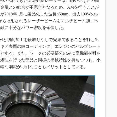
用いられてきた近赤外線レーザーは、銅や金などの高
金属との結合が不完全となるため、AMを行うことが
018年1月に製品化した波長450nm、出力100Wのレ
から照射されるレーザービームをマルチビーム加工ヘ
溶融に十分なパワー密度を確保した。
Mと切削加工を段取りなしで完結できることを打ち出
やギア表面の銅コーティング、エンジンのバルブシート
るとする。また、ワークの必要部分のみに高機能材料を
殊処理を行った部品と同様の機械特性を持ちつつも、小
大幅な削減が可能なこともメリットとしている。