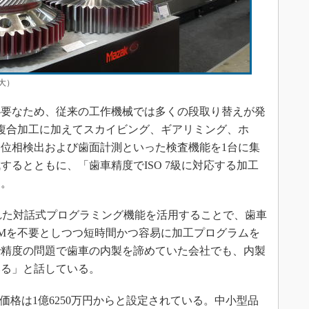
拡大）
要なため、従来の工作機械では多くの段取り替えが発
複合加工に加えてスカイビング、ギアリミング、ホ
位相検出および歯面計測といった検査機能を1台に集
るとともに、「歯車精度でISO 7級に対応する加工
う。
れた対話式プログラミング機能を活用することで、歯車
AMを不要としつつ短時間かつ容易に加工プログラムを
で精度の問題で歯車の内製を諦めていた会社でも、内製
いる」と話している。
AGの販売価格は1億6250万円からと設定されている。中小型品