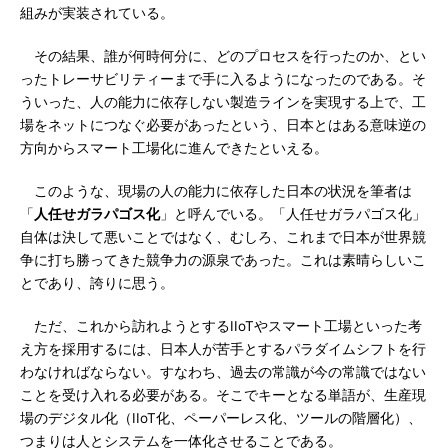
組みが実装されている。
その結果、誰が何時何分に、どのプロセスを行ったのか、とい
ったトレーサビリティーまで手に入るようになったのである。そ
ういった、人の能力に依存しない製造ラインを実現する上で、工
場をネットにつなぐ必要があったという、日本とはある意味逆の
方向からスマート工場化に進んできたといえる。
このような、現場の人の能力に依存した日本の状況を筆者は
「
人任せガラパゴス化
」と呼んでいる。「人任せガラパゴス化」
自体は決して悪いことではなく、むしろ、これまで日本が世界競
争に打ち勝ってきた競争力の源泉であった。これは素晴らしいこ
とであり、誇りに思う。
ただ、これから訪れようとするIIoTやスマート工場といった考
え方を採用するには、日本人が苦手とするパラダイムシフトを行
わなければならない。すなわち、過去の常識が今の常識ではない
ことを受け入れる必要がある。そこでキーとなる単語が、生産現
場のデジタル化（IIoT化、ペーパーレス化、ツールの階層化）、
つまりは人とシステムを一体化させることである。