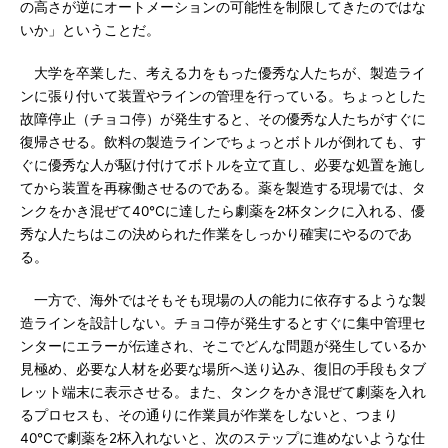
の高さが逆にオートメーションの可能性を制限してきたのではな
いか」ということだ。
大学を卒業した、考える力をもった優秀な人たちが、製造ライ
ンに張り付いて装置やラインの管理を行っている。ちょっとした
故障停止（チョコ停）が発生すると、その優秀な人たちがすぐに
復帰させる。飲料の製造ラインでちょっとボトルが倒れても、す
ぐに優秀な人が駆け付けてボトルを立て直し、必要な処置を施し
てから装置を再稼働させるのである。薬を製造する現場では、タ
ンクをかき混ぜて40℃に達したら劇薬を2杯タンクに入れる、優
秀な人たちはこの決められた作業をしっかり確実にやるのであ
る。
一方で、海外ではそもそも現場の人の能力に依存するような製
造ラインを設計しない。チョコ停が発生するとすぐに集中管理セ
ンターにエラーが伝達され、そこでどんな問題が発生しているか
見極め、必要な人材を必要な場所へ送り込み、復旧の手段もタブ
レット端末に表示させる。また、タンクをかき混ぜて劇薬を入れ
るプロセスも、その通りに作業員が作業をしないと、つまり
40℃で劇薬を2杯入れないと、次のステップに進めないような仕