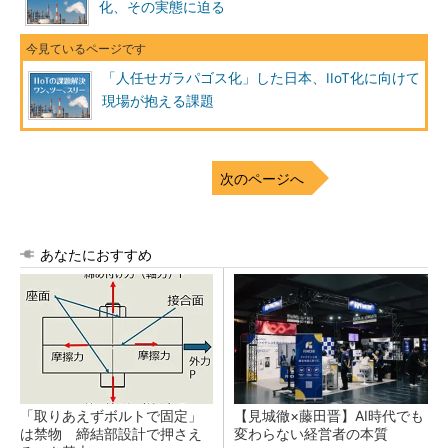
化、その実態に迫る
「人任せガラパゴス化」した日本、IIoT化に向けて
現場が抱える課題
次のページへ
あなたにおすすめ
「取りあえずボルトで固定」
【見城徹×藤田晋】AI時代でも
は禁物 締結部設計で押さえ
変わらない経営者の本質