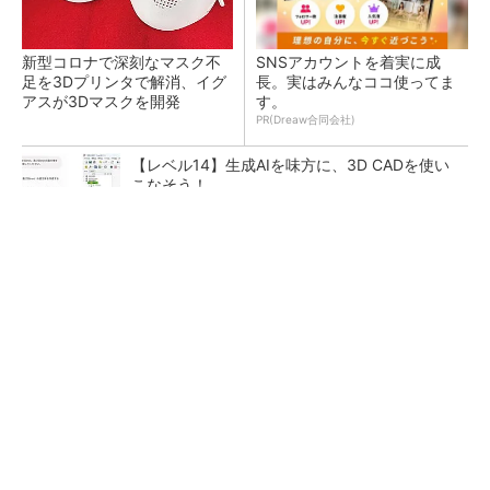
新型コロナで深刻なマスク不
SNSアカウントを着実に成
足を3Dプリンタで解消、イグ
長。実はみんなココ使ってま
アスが3Dマスクを開発
す。
PR(Dreaw合同会社)
【レベル14】生成AIを味方に、3D CADを使い
こなそう！
令和8年熊本地震による工場への影響まとめ
狭小な駐車場に、シャープがポールカメラ式製
品発表 市場シェア10％目指す