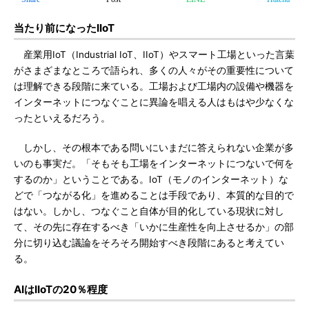
当たり前になったIIoT
産業用IoT（Industrial IoT、IIoT）やスマート工場といった言葉
がさまざまなところで語られ、多くの人々がその重要性について
は理解できる段階に来ている。工場および工場内の設備や機器を
インターネットにつなぐことに異論を唱える人はもはや少なくな
ったといえるだろう。
しかし、その根本である問いにいまだに答えられない企業が多
いのも事実だ。「そもそも工場をインターネットにつないで何を
するのか」ということである。IoT（モノのインターネット）な
どで「つながる化」を進めることは手段であり、本質的な目的で
はない。しかし、つなぐこと自体が目的化している現状に対し
て、その先に存在するべき「いかに生産性を向上させるか」の部
分に切り込む議論をそろそろ開始すべき段階にあると考えてい
る。
AIはIIoTの20％程度