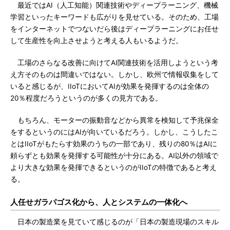
最近ではAI（人工知能）関連技術やディープラーニング、機械
学習といったキーワードも広がりを見せている。そのため、工場
をインターネットでつないだら後はディープラーニングにお任せ
して生産性を向上させようと考える人もいるようだ。
工場のさらなる改善に向けてAI関連技術を活用しようという考
え方そのものは間違いではない。しかし、欧州で情報収集をして
いると感じるが、IIoTにおいてAIが効果を発揮するのは全体の
20％程度だろうというのが多くの見方である。
もちろん、モーターの振動音などから異常を検知して予兆保全
をするというのにはAIが向いているだろう。しかし、こうしたこ
とはIIoTがもたらす効果のうちの一部であり、残りの80％はAIに
頼らずとも効果を発揮する可能性が十分にある。AI以外の領域で
より大きな効果を発揮できるというのがIIoTの特徴であると考え
る。
人任せガラパゴス化から、人とシステムの一体化へ
日本の製造業を見ていて感じるのが「日本の製造現場のスキル