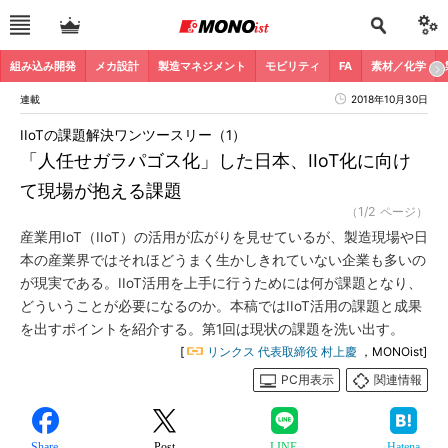
組み込み開発
メカ設計
製造マネジメント
モビリティ
FA
素材／化学
連載
2018年10月30日
IIoTの課題解決ワンツースリー（1）
「人任せガラパゴス化」した日本、IIoT化に向け
て現場が抱える課題
（1/2 ページ）
産業用IoT（IIoT）の活用が広がりを見せているが、製造現場や日
本の産業界ではそれほどうまく生かしきれていない企業も多いの
が現実である。IIoT活用を上手に行うためには何が課題となり、
どういうことが必要になるのか。本稿ではIIoT活用の課題と成果
を出すポイントを紹介する。第1回は現状の課題を洗い出す。
[
リンクス 代表取締役 村上慶
，MONOist]
PC用表示
関連情報
Share
Post
LINE
Hatena