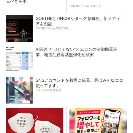
るべき基本
PR(FINCHI on GOETHE)
GOETHEとFINCHIがタッグを組み、新メディ
アを創設
PR(FINCHI on GOETHE)
AI関連“だけじゃない”オムロンの制御機器事
業、地道な顧客基盤強化が結実
SNSアカウントを着実に成長。実はみんなココ
使ってます。
PR(Dreaw合同会社)