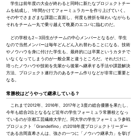
学生は前年度の大会が終わると同時に新たなプロジェクトチー
ムを結成し、1年間かけてフォーミュラカーを作り上げていく。
その中でさまざまな課題に直面し、何度も挫折を味わいながらも
それをチーム一丸で乗り越えて晩夏のエコパに臨むのだ。
どの学校も2～3回生がチームの中心メンバーとなるが、学生
なので当然メンバーは毎年どんどん入れ替わることになる。技術
やノウハウを身に付けた学生も、最終的には卒業というカタチで
いなくなってしまうのが一般企業と違うところだ。それだけに、
培ったノウハウや技術を先輩から後輩へ継承する手法や課題解決
方法、プロジェクト遂行力のあるチーム作りなどが非常に重要と
なる。
常勝校はどうやって継承している？
これまで2012年、2016年、2017年と3度の総合優勝を果たし、
今年も総合2位となるなど近年の学生フォーミュラ常勝校となっ
ているのが京都工芸繊維大学だ。同大学の学生フォーミュラ参戦
プロジェクト「Grandelfino」の2018年度プロジェクトリーダー
である吉岡直希さんは、強さの一つに「ノウハウ継承力」を挙げ