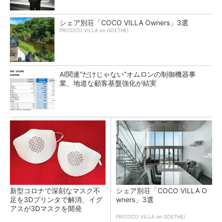
シェア別荘「COCO VILLA Owners」3選
PR(COCO VILLA on GOETHE)
AI関連“だけじゃない”オムロンの制御機器事
業、地道な顧客基盤強化が結実
新型コロナで深刻なマスク不
シェア別荘「COCO VILLA O
足を3Dプリンタで解消、イグ
wners」3選
アスが3Dマスクを開発
PR(COCO VILLA on GOETHE)