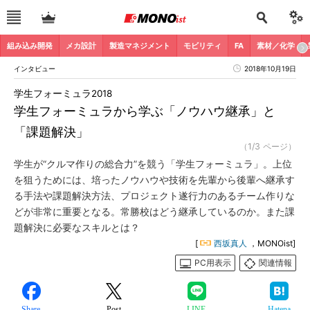
組み込み開発
メカ設計
製造マネジメント
モビリティ
FA
素材／化学
インタビュー
2018年10月19日
学生フォーミュラ2018
学生フォーミュラから学ぶ「ノウハウ継承」と
「課題解決」
（1/3 ページ）
学生が“クルマ作りの総合力”を競う「学生フォーミュラ」。上位
を狙うためには、培ったノウハウや技術を先輩から後輩へ継承す
る手法や課題解決方法、プロジェクト遂行力のあるチーム作りな
どが非常に重要となる。常勝校はどう継承しているのか。また課
題解決に必要なスキルとは？
[
西坂真人
，MONOist]
PC用表示
関連情報
Share
Post
LINE
Hatena