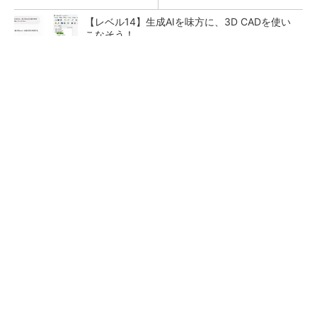
【レベル14】生成AIを味方に、3D CADを使い
こなそう！
令和8年熊本地震による工場への影響まとめ
狭小な駐車場に、シャープがポールカメラ式製
品発表 市場シェア10％目指す