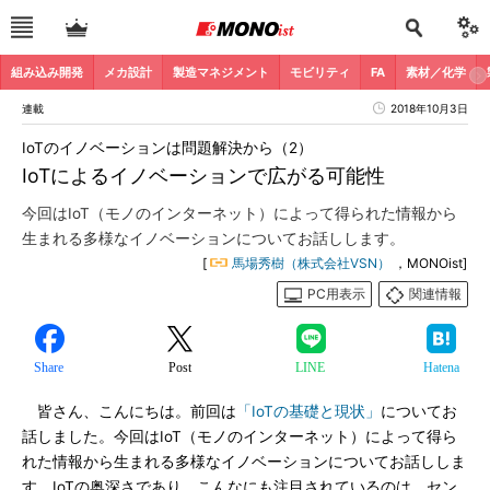
組み込み開発
メカ設計
製造マネジメント
モビリティ
FA
素材／化学
連載
2018年10月3日
IoTのイノベーションは問題解決から（2）
IoTによるイノベーションで広がる可能性
今回はIoT（モノのインターネット）によって得られた情報から
生まれる多様なイノベーションについてお話しします。
[
馬場秀樹（株式会社VSN）
，MONOist]
PC用表示
関連情報
Share
Post
LINE
Hatena
皆さん、こんにちは。前回は
「IoTの基礎と現状」
についてお
話しました。今回はIoT（モノのインターネット）によって得ら
れた情報から生まれる多様なイノベーションについてお話ししま
す。IoTの奥深さであり、こんなにも注目されているのは、セン