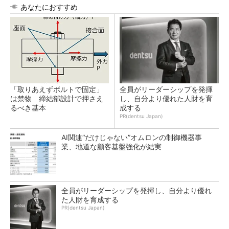
あなたにおすすめ
「取りあえずボルトで固定」
全員がリーダーシップを発揮
は禁物 締結部設計で押さえ
し、自分より優れた人財を育
るべき基本
成する
PR(dentsu Japan)
AI関連“だけじゃない”オムロンの制御機器事
業、地道な顧客基盤強化が結実
全員がリーダーシップを発揮し、自分より優れ
た人財を育成する
PR(dentsu Japan)