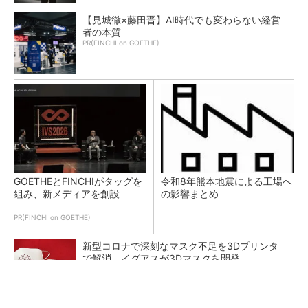
【見城徹×藤田晋】AI時代でも変わらない経営
者の本質
PR(FINCHI on GOETHE)
GOETHEとFINCHIがタッグを
令和8年熊本地震による工場へ
組み、新メディアを創設
の影響まとめ
PR(FINCHI on GOETHE)
新型コロナで深刻なマスク不足を3Dプリンタ
で解消、イグアスが3Dマスクを開発