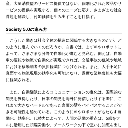
産、大量消費型のサービス提供ではない、個別化された製品やサ
ービスの提供を実現する。個々のニーズに応え、さまざまな社会
課題を解決し、付加価値を生み出すことを目指す。
Society 5.0の進み方
こうした動きは社会全体の構造に関係する大きなものだが、ど
のように進んでいくのだろうか。白書では、まずAIやロボットに
よって、さまざまな分野で自動化が進むと見込む。例えば、自動
車の運転や物流で自動化が実現できれば、交通事故の低減や地域
における移動弱者の負担軽減につなげられる。また、人手不足に
直面する物流現場の効率化も可能となり、過度な業務負担も大幅
に軽減される。
また、自動翻訳によるコミュニケーションの進化は、国際的な
知見を獲得したり、日本の知見を海外に発信したりする際に、こ
れまで大きなハードルであった言葉の壁をバイパスすることがで
きる可能性を秘めている。このようにAIやロボットがもたらす自
動化、効率化、代替力によって、人間の活動の重点は、5感をフ
ルに活用した頭脳労働や、チームワークの下で互いに知恵を出し