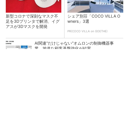
新型コロナで深刻なマスク不
シェア別荘「COCO VILLA O
足を3Dプリンタで解消、イグ
wners」3選
アスが3Dマスクを開発
PR(COCO VILLA on GOETHE)
AI関連“だけじゃない”オムロンの制御機器事
業、地道な顧客基盤強化が結実
【レベル14】生成AIを味方に、3D CADを使い
こなそう！
「取りあえずボルトで固定」は禁物 締結部設
計で押さえるべき基本