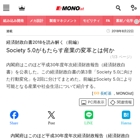
組み込み開発
メカ設計
製造マネジメント
モビリティ
FA
素材／化学
連載
2018年8月22日
経済財政白書2018を読み解く（前編）
Society 5.0がもたらす産業の変革とは何か
（1/3 ページ）
内閣府はこのほど平成30年度年次経済財政報告（経済財政白
書）を公表した。この経済財政白書の第3章「Society 5.0に向け
た行動変化」を2回に分けてまとめた。前編はSociety 5.0により
可能となる産業や社会生活について紹介する。
[
長町基
，MONOist]
PC用表示
関連情報
Share
Post
LINE
Hatena
内閣府はこのほど平成30年度年次経済財政報告（経済財政白