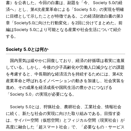
書）を公表した。今回の白書は、副題を「今、 Society 5.0の経
済へ」とし、第4次産業革命による「Society 5.0」の実現を明確
に目標として示したことが特徴である。この経済財政白書の第3
章「Society5.0に向けた行動変化」を2回に分けてまとめた。前
編はSociety 5.0により可能となる産業や社会生活について紹介
する。
Society 5.0とは何か
国内景気は緩やかに回復しており、経済の好循環は着実に進展
している。しかし、今後の少子高齢化や労働人口減少などの課題
を考慮すると、中長期的な経済活力を持続するためには、第4次
産業革命と呼ばれるイノベーションの動きを加速し、社会実装を
進め、その成果を経済成長や国民生活の豊かさにつなげる
「Society 5.0」の実現が必要になる。
Society 5.0とは、狩猟社会、農耕社会、工業社会、情報社会
に続く、新たな社会の実現に向けた取り組みである。目指す姿
は、サイバー空間（仮想空間）とフィジカル空間（現実社会）が
高度に融合した「超スマート社会」で、「必要なもの・サービス