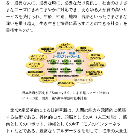
を、必要な人に、必要な時に、必要なだけ提供し、社会のさまざ
まなニーズにきめこまやかに対応でき、あらゆる人が質の高いサ
ービスを受けられ、年齢、性別、地域、言語といったさまざまな
違いを乗り越え、生き生きと快適に暮らすことのできる社会」を
目指すものだ。
日本政府が訴える「Society 5.0」による超スマート社会の
イメージ図 出典：第5期科学技術基本計画
第4次産業革命による技術革新は、人間の能力を飛躍的に拡張
する技術である。具体的には、頭脳としてのAI（人工知能）、筋
肉としてのロボット、神経としてのIoT（モノのインターネッ
ト）などである。豊富なリアルデータを活用して、従来の大量生