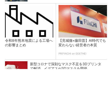
令和8年熊本地震による工場へ
【見城徹×藤田晋】AI時代でも
の影響まとめ
変わらない経営者の本質
PR(FINCHI on GOETHE)
新型コロナで深刻なマスク不足を3Dプリンタ
で解消、イグアスが3Dマスクを開発
【レベル14】生成AIを味方に、3D CADを使い
こなそう！