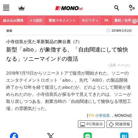
組み込み開発
メカ設計
製造マネジメント
モビリティ
FA
素材／化学
連載
2018年3月2日
小寺信良が見た革新製品の舞台裏（7）
新型「aibo」が象徴する、「自由闊達にして愉快
なる」ソニーマインドの復活
（3/6 ページ）
2018年1月11日からソニーストアで販売が開始された、ソニーの
エンタテイメントロボット「aibo」。先代「AIBO」の製品開発
終了から12年を経て復活したaiboだが、どのようにして開発が進
められたのか。小寺信良氏が探る中で見えてきたのは、ソニーが
取り戻しつつある、創業当時の「自由闊達にして愉快なる理想工
場」の雰囲気だった。
[
小寺信良
，MONOist]
PC用表示
関連情報