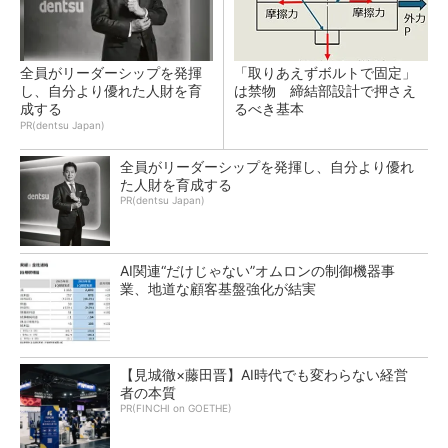
全員がリーダーシップを発揮
「取りあえずボルトで固定」
し、自分より優れた人財を育
は禁物 締結部設計で押さえ
成する
るべき基本
PR(dentsu Japan)
全員がリーダーシップを発揮し、自分より優れ
た人財を育成する
PR(dentsu Japan)
AI関連“だけじゃない”オムロンの制御機器事
業、地道な顧客基盤強化が結実
【見城徹×藤田晋】AI時代でも変わらない経営
者の本質
PR(FINCHI on GOETHE)