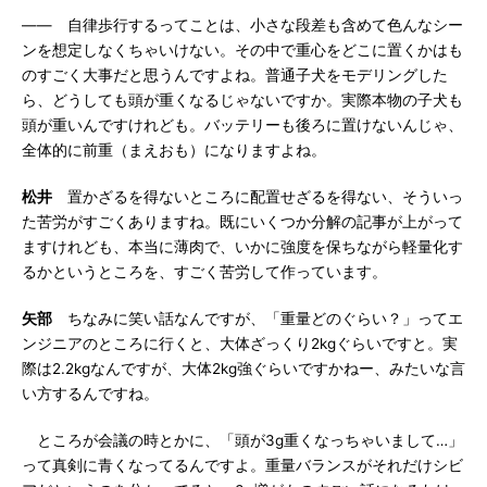
―― 自律歩行するってことは、小さな段差も含めて色んなシー
ンを想定しなくちゃいけない。その中で重心をどこに置くかはも
のすごく大事だと思うんですよね。普通子犬をモデリングした
ら、どうしても頭が重くなるじゃないですか。実際本物の子犬も
頭が重いんですけれども。バッテリーも後ろに置けないんじゃ、
全体的に前重（まえおも）になりますよね。
松井
置かざるを得ないところに配置せざるを得ない、そういっ
た苦労がすごくありますね。既にいくつか分解の記事が上がって
ますけれども、本当に薄肉で、いかに強度を保ちながら軽量化す
るかというところを、すごく苦労して作っています。
矢部
ちなみに笑い話なんですが、「重量どのぐらい？」ってエ
ンジニアのところに行くと、大体ざっくり2kgぐらいですと。実
際は2.2kgなんですが、大体2kg強ぐらいですかねー、みたいな言
い方するんですね。
ところが会議の時とかに、「頭が3g重くなっちゃいまして…」
って真剣に青くなってるんですよ。重量バランスがそれだけシビ