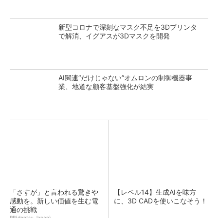
新型コロナで深刻なマスク不足を3Dプリンタ
で解消、イグアスが3Dマスクを開発
AI関連“だけじゃない”オムロンの制御機器事
業、地道な顧客基盤強化が結実
「さすが」と言われる驚きや
【レベル14】生成AIを味方
感動を。新しい価値を生む電
に、3D CADを使いこなそう！
通の挑戦
PR(dentsu Japan)