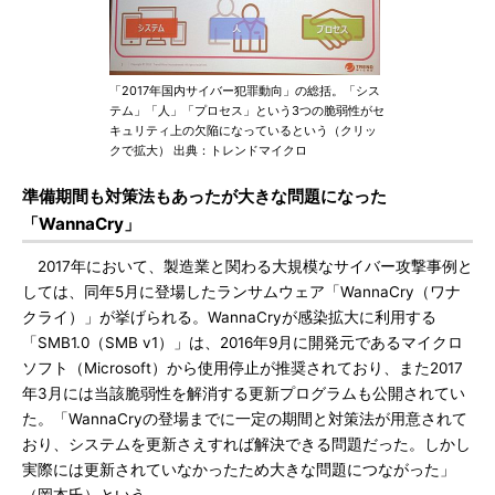
「2017年国内サイバー犯罪動向」の総括。「シス
テム」「人」「プロセス」という3つの脆弱性がセ
キュリティ上の欠陥になっているという（クリッ
クで拡大） 出典：トレンドマイクロ
準備期間も対策法もあったが大きな問題になった
「WannaCry」
2017年において、製造業と関わる大規模なサイバー攻撃事例と
しては、同年5月に登場したランサムウェア「WannaCry（ワナ
クライ）」が挙げられる。WannaCryが感染拡大に利用する
「SMB1.0（SMB v1）」は、2016年9月に開発元であるマイクロ
ソフト（Microsoft）から使用停止が推奨されており、また2017
年3月には当該脆弱性を解消する更新プログラムも公開されてい
た。「WannaCryの登場までに一定の期間と対策法が用意されて
おり、システムを更新さえすれば解決できる問題だった。しかし
実際には更新されていなかったため大きな問題につながった」