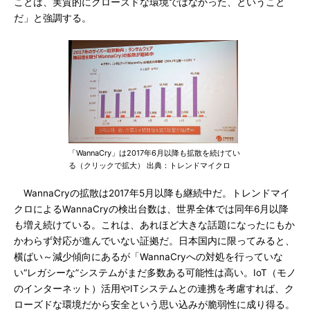
ことは、実質的にクローズドな環境ではなかった、ということ
だ」と強調する。
「WannaCry」は2017年6月以降も拡散を続けてい
る（クリックで拡大） 出典：トレンドマイクロ
WannaCryの拡散は2017年5月以降も継続中だ。トレンドマイ
クロによるWannaCryの検出台数は、世界全体では同年6月以降
も増え続けている。これは、あれほど大きな話題になったにもか
かわらず対応が進んでいない証拠だ。日本国内に限ってみると、
横ばい～減少傾向にあるが「WannaCryへの対処を行っていな
い“レガシーな”システムがまだ多数ある可能性は高い。IoT（モノ
のインターネット）活用やITシステムとの連携を考慮すれば、ク
ローズドな環境だから安全という思い込みが脆弱性に成り得る。