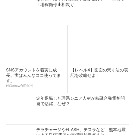
工場稼働停止相次ぐ
SNSアカウントを着実に成
【レベル4】図面の穴寸法の表
長。実はみんなココ使ってま
記を攻略せよ！
す。
PR(Dreaw合同会社)
定年退職した理系シニア人材が核融合発電炉開
発で活躍、なぜ？
テラチャージやFLASH、テスラなど 熊本地震
によるEV充電器の無償開放拠点まと...