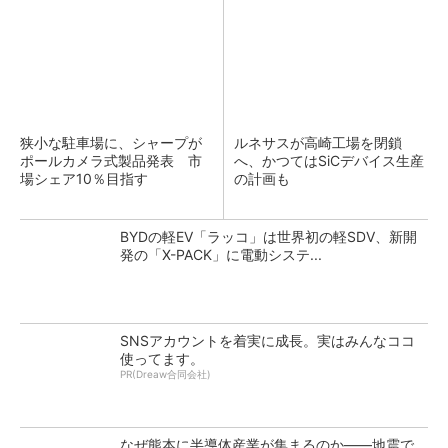
狭小な駐車場に、シャープが
ルネサスが高崎工場を閉鎖
ポールカメラ式製品発表 市
へ、かつてはSiCデバイス生産
場シェア10％目指す
の計画も
BYDの軽EV「ラッコ」は世界初の軽SDV、新開
発の「X-PACK」に電動システ...
SNSアカウントを着実に成長。実はみんなココ
使ってます。
PR(Dreaw合同会社)
なぜ熊本に半導体産業が集まるのか――地震で