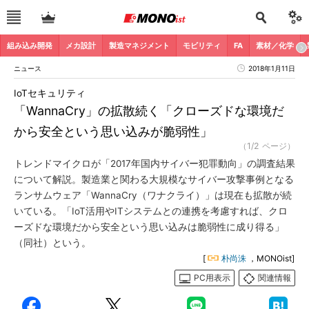
組み込み開発
メカ設計
製造マネジメント
モビリティ
FA
素材／化学
ニュース
2018年1月11日
IoTセキュリティ
「WannaCry」の拡散続く「クローズドな環境だ
から安全という思い込みが脆弱性」
（1/2 ページ）
トレンドマイクロが「2017年国内サイバー犯罪動向」の調査結果
について解説。製造業と関わる大規模なサイバー攻撃事例となる
ランサムウェア「WannaCry（ワナクライ）」は現在も拡散が続
いている。「IoT活用やITシステムとの連携を考慮すれば、クロ
ーズドな環境だから安全という思い込みは脆弱性に成り得る」
（同社）という。
[
朴尚洙
，MONOist]
PC用表示
関連情報