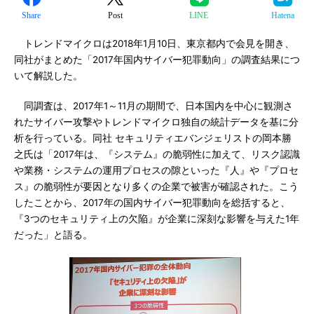
Share
Post
LINE
Hatena
トレンドマイクロは2018年1月10日、東京都内で会見を開き、
同社がまとめた「2017年国内サイバー犯罪動向」の調査結果につ
いて解説した。
同調査は、2017年1～11月の期間で、日本国内を中心に観測さ
れたサイバー攻撃やトレンドマイクロ独自の統計データを基に分
析を行っている。同社 セキュリティエバンジェリストの岡本勝
之氏は「2017年は、『システム』の脆弱性に加えて、リスク認識
や業務・システムの運用プロセスの隙といった『人』や『プロセ
ス』の脆弱性が要因となり多くの企業で被害が確認された。こう
したことから、2017年の国内サイバー犯罪動向を総括すると、
『3つのセキュリティ上の欠陥』が企業に深刻な影響を与えた1年
だった」と語る。