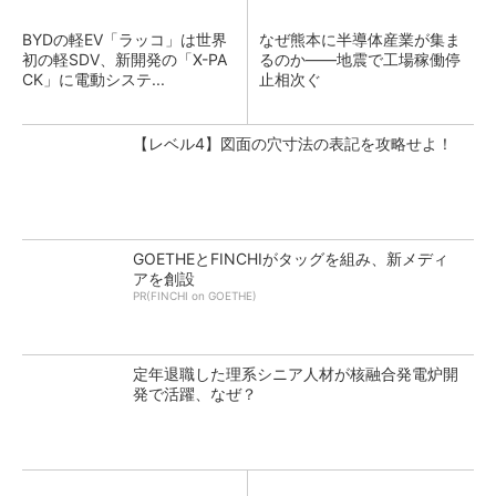
BYDの軽EV「ラッコ」は世界
なぜ熊本に半導体産業が集ま
初の軽SDV、新開発の「X-PA
るのか――地震で工場稼働停
CK」に電動システ...
止相次ぐ
【レベル4】図面の穴寸法の表記を攻略せよ！
GOETHEとFINCHIがタッグを組み、新メディ
アを創設
PR(FINCHI on GOETHE)
定年退職した理系シニア人材が核融合発電炉開
発で活躍、なぜ？