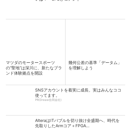
マツダのモータースポーツ
幾何公差の基準「データム」
の“聖地”は深川に、新たなブラ
を理解しよう
ンド体験拠点を開設
SNSアカウントを着実に成長。実はみんなココ
使ってます。
PR(Dreaw合同会社)
AlteraはITバブルを切り抜け全盛期へ、時代を
先取りしたArmコア＋FPGA...