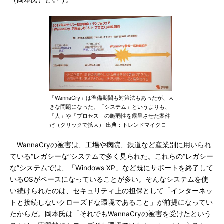
（岡本氏）という。
「WannaCry」は準備期間も対策法もあったが、大
きな問題になった。「システム」というよりも、
「人」や「プロセス」の脆弱性を露呈させた案件
だ（クリックで拡大） 出典：トレンドマイクロ
WannaCryの被害は、工場や病院、鉄道など産業別に用いられ
ている“レガシーな”システムで多く見られた。これらの“レガシー
な”システムでは、「Windows XP」など既にサポートを終了して
いるOSがベースになっていることが多い。そんなシステムを使
い続けられたのは、セキュリティ上の担保として「インターネッ
トと接続しないクローズドな環境であること」が前提になってい
たからだ。岡本氏は「それでもWannaCryの被害を受けたという