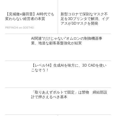
【見城徹×藤田晋】AI時代でも
新型コロナで深刻なマスク不
変わらない経営者の本質
足を3Dプリンタで解消、イグ
アスが3Dマスクを開発
PR(FINCHI on GOETHE)
AI関連“だけじゃない”オムロンの制御機器事
業、地道な顧客基盤強化が結実
【レベル14】生成AIを味方に、3D CADを使い
こなそう！
「取りあえずボルトで固定」は禁物 締結部設
計で押さえるべき基本