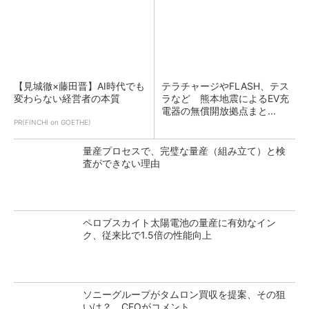
【見城徹×藤田晋】AI時代でも
テラチャージやFLASH、テス
変わらない経営者の本質
ラなど 熊本地震によるEV充
電器の無償開放拠点まと...
PR(FINCHI on GOETHE)
量産プロセスで、完璧な量産（組み立て）と検
査ができない理由
ペロブスカイト太陽電池の量産に有効なイン
ク、従来比で1.5倍の性能向上
ソニーグループがタムロン買収を提案、その狙
いは？ CFOがコメント