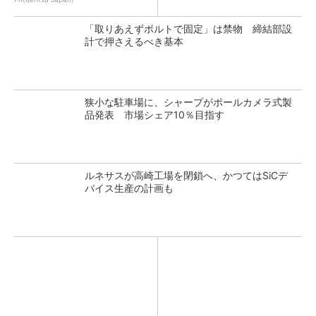
「取りあえずボルトで固定」は禁物 締結部設
計で押さえるべき基本
狭小な駐車場に、シャープがポールカメラ式製
品発表 市場シェア10％目指す
ルネサスが高崎工場を閉鎖へ、かつてはSiCデ
バイス生産の計画も