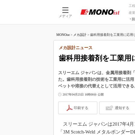
工
産
メディア
脱
つながる技術
AI×技術
MONOist
>
メカ設計
>
歯科用接着剤を工業用に応用し
つながる工場
AI×設備
つながるサービ
Physical
メカ設計ニュース
歯科用接着剤を工業用
スリーエム ジャパンは、金属用接着剤「3M S
た。歯科用接着剤の技術を工業用に活用
ベットや溶接の代替えとして活用できる
2017年04月25日 16時00分 公開
印刷する
通知する
スリーエム ジャパンは2017年4
「3M Scotch-Weld メタルボンダー