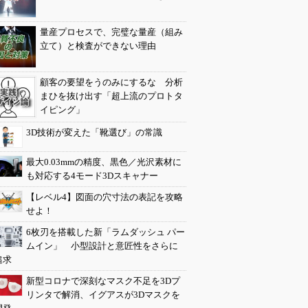
量産プロセスで、完璧な量産（組み
立て）と検査ができない理由
顧客の要望をうのみにするな 分析
まひを抜け出す「超上流のプロトタ
イピング」
3D技術が変えた「靴選び」の常識
最大0.03mmの精度、黒色／光沢素材に
も対応する4モード3Dスキャナー
【レベル4】図面の穴寸法の表記を攻略
せよ！
6枚刃を搭載した新「ラムダッシュ パー
ムイン」 小型設計と意匠性をさらに
追求
新型コロナで深刻なマスク不足を3Dプ
リンタで解消、イグアスが3Dマスクを