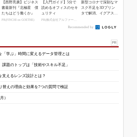
【西野亮廣】ビジネス
【入門ガイド】5分で
新型コロナで深刻なマ
書最新刊『北極星 僕
読めるオフィスのセキ
スク不足を3Dプリン
たちはどう働くか』
ュリティ
タで解消、イグアスが
3Dマスクを開発
PR(FINCHI on GOETHE)
PR(株式会社アルファーテクノ)
Recommended by
PR
を「学ぶ」時間に変えるデータ管理とは
用 課題のトップは「技術やスキル不足」
を支えるレンズ設計とは？
り替えの理由と効果を7つの質問で検証
6月）