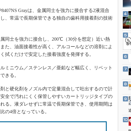
3Dプリンタ
産業オープンネット展
ーDP8407NS Grayは、金属同士を強力に接合する2液混合
デジタルツインとCAE
着し、常温で長期保管できる独自の歯科用接着剤の技術
S＆OP
インダストリー4.0
イノベーション
同士を強力に接合し、200℃（30分を想定）近い熱
。また、油面接着性が高く、アルコールなどの溶剤によ
製造業ビッグデータ
軽く拭くだけで安定した接着強度を発揮する。
メイドインジャパン
植物工場
ルミニウム／ステンレス／亜鉛など幅広く、リベット
知財マネジメント
用できる。
海外生産
剤と硬化剤をノズル内で定量混合して吐出するので計
グローバル設計・開発
、安全で汚れにくく保管しやすいカートリッジタイプの
制御セキュリティ
優れる。液ダレせずに常温で長期保管でき、使用期間は
新型コロナへの対応
品比の4倍となっている。