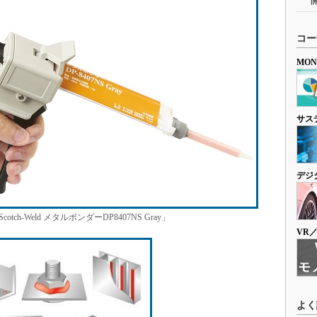
コー
MO
サス
デジ
tch-Weld メタルボンダーDP8407NS Gray」
VR
よく