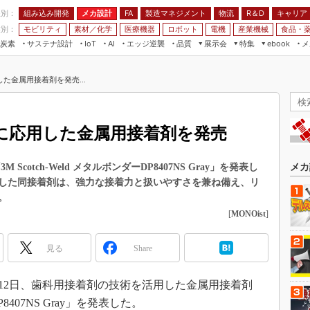
程別：
組み込み開発
メカ設計
製造マネジメント
物流
R＆D
キャリア
FA
業別：
モビリティ
素材／化学
医療機器
ロボット
電機
産業機械
食品・
炭素
サステナ設計
エッジ逆襲
品質
展示会
特集
メ
IoT
AI
ebook
伝承
組み込み開発
CEATEC
読者調査まとめ
編集後記
た金属用接着剤を発売...
JIMTOF
保全
メカ設計
つながるクルマ
組込み/エッジ コンピューティング
ス
 AI
製造マネジメント
5G
展＆IoT/5Gソリューション展
VR／AR
FA
に応用した金属用接着剤を発売
IIFES
モビリティ
フィールドサービス
国際ロボット展
素材／化学
FPGA
cotch-Weld メタルボンダーDP8407NS Gray」を発表し
メカ
ジャパンモビリティショー
した同接着剤は、強力な接着力と扱いやすさを兼ね備え、リ
組み込み画像技術
TECHNO-FRONTIER
。
組み込みモデリング
[
MONOist
]
人テク展
Windows Embedded
スマート工場EXPO
見る
Share
車載ソフト開発
EdgeTech+
ISO26262
日本ものづくりワールド
月12日、歯科用接着剤の技術を活用した金属用接着剤
無償設計ツール
DP8407NS Gray」を発表した。
AUTOMOTIVE WORLD