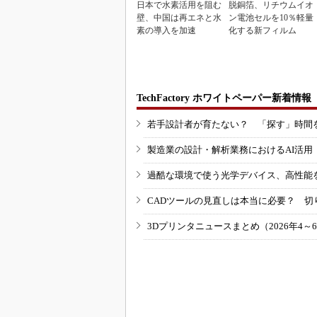
日本で水素活用を阻む
脱銅箔、リチウムイオ
壁、中国は再エネと水
ン電池セルを10％軽量
素の導入を加速
化する新フィルム
TechFactory ホワイトペーパー新着情報
若手設計者が育たない？ 「探す」時間
製造業の設計・解析業務におけるAI活
過酷な環境で使う光学デバイス、高性能
CADツールの見直しは本当に必要？ 切
3Dプリンタニュースまとめ（2026年4～