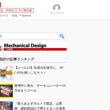
薬品・衣料品
中小製造業
マイページ
ルマガ
告知
Special
設計の記事ランキング
【レベル14】生成AIを味方に、3D
CADを使いこなそう！
使用中に発火、サーキュレーター10
万台をリコール
「取りあえずボルトで固定」は禁
物 締結部設計で押さえるべき基本