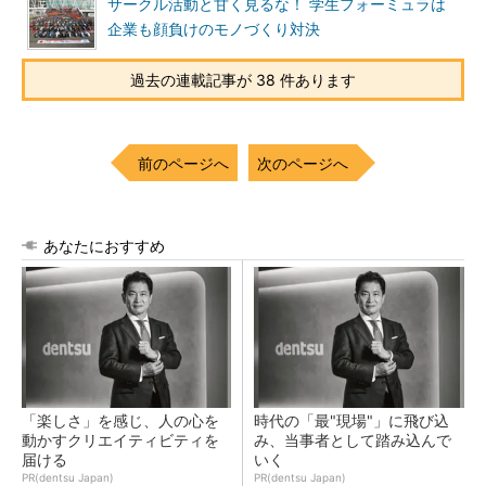
サークル活動と甘く見るな！ 学生フォーミュラは
企業も顔負けのモノづくり対決
過去の連載記事が 38 件あります
前のページへ
次のページへ
あなたにおすすめ
「楽しさ」を感じ、人の心を
時代の「最"現場"」に飛び込
動かすクリエイティビティを
み、当事者として踏み込んで
届ける
いく
PR(dentsu Japan)
PR(dentsu Japan)