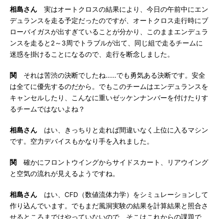
相島さん
実はオートクロスの結果により、今日の午前中にエン
デュランスを走る予定だったのですが、オートクロス走行時にブ
ローバイガスが出すぎていることが分かり、このままエンデュラ
ンスを走ると2～3周でトラブルが出て、同じ組で走るチームに
迷惑を掛けることになるので、走行を断念しました。
関
それは苦渋の決断でしたね……でも勇気ある決断です。安全
は全てに優先するのだから。でもこのチームはエンデュランスを
キャンセルしたり、こんなに重いゼッケンナンバーを付けたりす
るチームではないよね？
相島さん
はい、きっちりと走れば間違いなく上位に入るマシン
です。空力デバイスもかなり手を入れました。
関
確かにフロントウイングからサイドスカート、リアウイング
と空気の流れが見えるようですね。
相島さん
はい、CFD（数値流体力学）をシミュレーションして
作り込んでいます。でもまだ風洞実験の結果を計算結果と照合さ
せるところまではやっていないので、そこはこれからの課題で