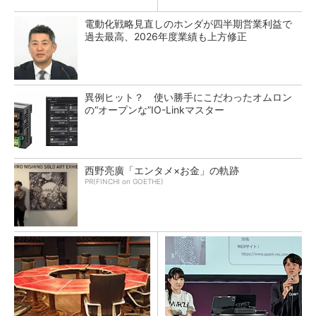
電動化戦略見直しのホンダが四半期営業利益で
過去最高、2026年度業績も上方修正
異例ヒット？ 使い勝手にこだわったオムロン
の“オープンな”IO-Linkマスター
西野亮廣「エンタメ×お金」の軌跡
PR(FINCHI on GOETHE)