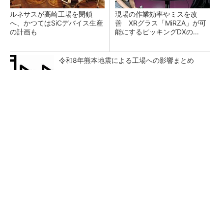
ルネサスが高崎工場を閉鎖
現場の作業効率やミスを改
へ、かつてはSiCデバイス生産
善 XRグラス「MiRZA」が可
の計画も
能にするピッキングDXの...
令和8年熊本地震による工場への影響まとめ
シェア別荘「COCO VILLA Owners」3選
PR(COCO VILLA on GOETHE)
あえて歩かせない――準国産ヒューマノイド
「D1」登場、現場稼働で日本の勝ち筋へ