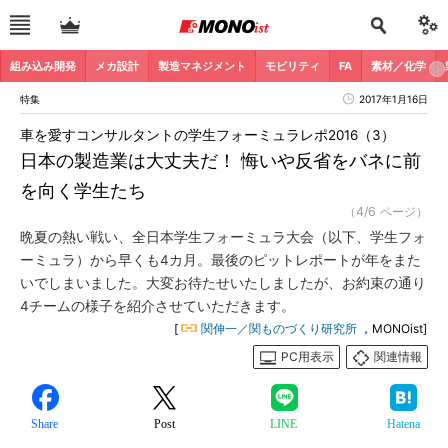
組み込み開発
メカ設計
製造マネジメント
モビリティ
FA
素材／化学
特集
2017年1月16日
車を愛すコンサルタントの学生フォーミュラレポ2016（3）
日本の製造業は大丈夫だ！ 悔いや反省をバネに前
を向く学生たち
（4/6 ページ）
晩夏の熱い戦い、全日本学生フォーミュラ大会（以下、学生フォ
ーミュラ）から早くも4カ月。最後のピットレポートが年をまた
いでしまいました。大変お待たせいたしましたが、お約束の通り
4チームの様子を紹介させていただきます。
[
関伸一／関ものづくり研究所
，MONOist]
PC用表示
関連情報
Share
Post
LINE
Hatena