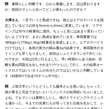
関
素晴らしい判断です。心から敬服します。話は変わります
が、前回のマシンと比べてどこが変わったのですか？
大津さん
一言でいうと熟成ですね。例えばエアロデバイスを固
定しているビスの径を5mmから4mmに変更しています。リアウ
イングは50％の軽量化に成功。ちょっと見にはあまり変わってい
ないようですが、まさに熟成を進めています。車両重量では
180kgから175kgと5kgの軽量化を達成しました。エアロデバイス
だけではなく、各班の努力の積み重ねの結果です。車両製作のタ
イミングも早くなりました。前回はシェイクダウンが7月だった
のですが、今回は5月に行えました。早い時期から走り始め、距
離を重ね問題点を出しそれを1つ1つつぶして行く、その結果オー
トクロスではいいタイムが出せたのではないかなと判断していま
す（60秒811で出走70チーム中11位）。
関
上智大学というとどうしても藤本さんを思い出しちゃって。
彼が乗ると完走できないというジンクスが結局続いちゃいました
よね。でもマシンは素晴らしいし、彼のドライビングテクニック
も凄かった。今までの先輩たちが培ってきた伝統を生かして、レ
ギュレーションが変わる2017年の大会に向けてぜひまた素晴らし