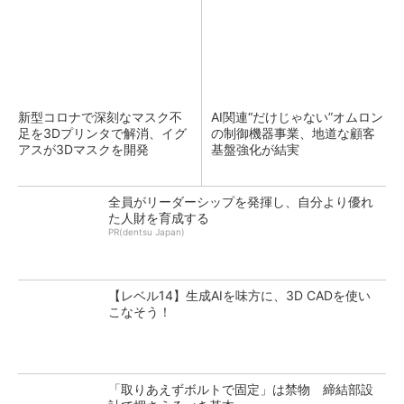
新型コロナで深刻なマスク不
AI関連“だけじゃない”オムロン
足を3Dプリンタで解消、イグ
の制御機器事業、地道な顧客
アスが3Dマスクを開発
基盤強化が結実
全員がリーダーシップを発揮し、自分より優れ
た人財を育成する
PR(dentsu Japan)
【レベル14】生成AIを味方に、3D CADを使い
こなそう！
「取りあえずボルトで固定」は禁物 締結部設