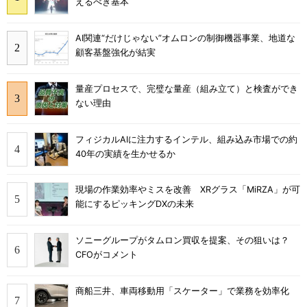
えるべき基本
AI関連“だけじゃない”オムロンの制御機器事業、地道な
顧客基盤強化が結実
量産プロセスで、完璧な量産（組み立て）と検査ができ
ない理由
フィジカルAIに注力するインテル、組み込み市場での約
40年の実績を生かせるか
現場の作業効率やミスを改善 XRグラス「MiRZA」が可
能にするピッキングDXの未来
ソニーグループがタムロン買収を提案、その狙いは？
CFOがコメント
商船三井、車両移動用「スケーター」で業務を効率化