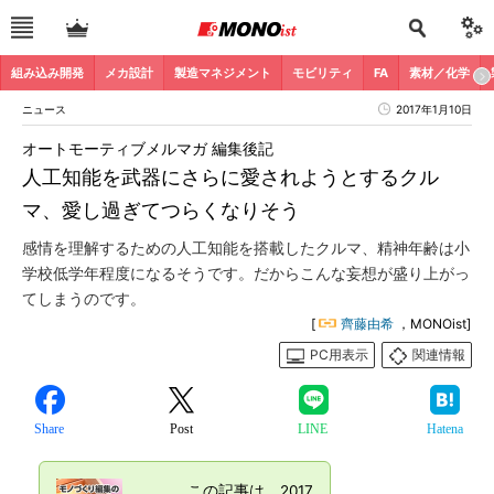
組み込み開発
メカ設計
製造マネジメント
モビリティ
FA
素材／化学
ニュース
2017年1月10日
オートモーティブメルマガ 編集後記
人工知能を武器にさらに愛されようとするクル
マ、愛し過ぎてつらくなりそう
感情を理解するための人工知能を搭載したクルマ、精神年齢は小
学校低学年程度になるそうです。だからこんな妄想が盛り上がっ
てしまうのです。
[
齊藤由希
，MONOist]
PC用表示
関連情報
Share
Post
LINE
Hatena
この記事は、2017