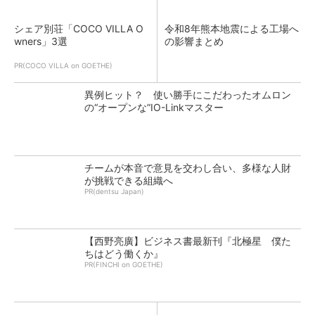
シェア別荘「COCO VILLA O
令和8年熊本地震による工場へ
wners」3選
の影響まとめ
PR(COCO VILLA on GOETHE)
異例ヒット？ 使い勝手にこだわったオムロン
の“オープンな”IO-Linkマスター
チームが本音で意見を交わし合い、多様な人財
が挑戦できる組織へ
PR(dentsu Japan)
【西野亮廣】ビジネス書最新刊『北極星 僕た
ちはどう働くか』
PR(FINCHI on GOETHE)