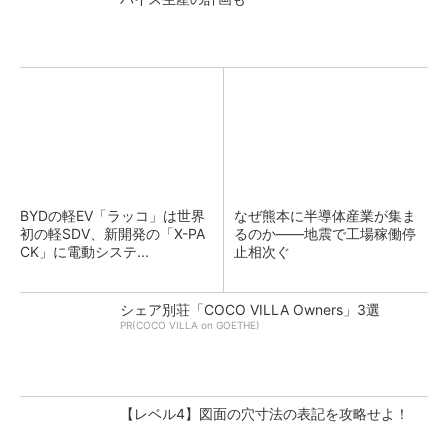
BYDの軽EV「ラッコ」は世界
なぜ熊本に半導体産業が集ま
初の軽SDV、新開発の「X-PA
るのか――地震で工場稼働停
CK」に電動システ...
止相次ぐ
シェア別荘「COCO VILLA Owners」3選
PR(COCO VILLA on GOETHE)
【レベル4】図面の穴寸法の表記を攻略せよ！