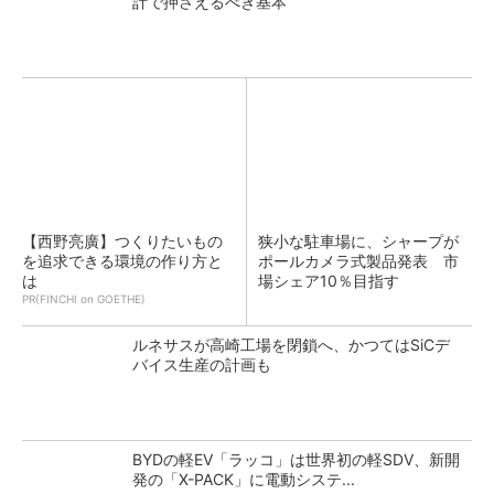
計で押さえるべき基本
【西野亮廣】つくりたいもの
狭小な駐車場に、シャープが
を追求できる環境の作り方と
ポールカメラ式製品発表 市
は
場シェア10％目指す
PR(FINCHI on GOETHE)
ルネサスが高崎工場を閉鎖へ、かつてはSiCデ
バイス生産の計画も
BYDの軽EV「ラッコ」は世界初の軽SDV、新開
発の「X-PACK」に電動システ...