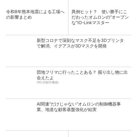
令和8年熊本地震による工場へ
異例ヒット？ 使い勝手にこ
の影響まとめ
だわったオムロンの“オープン
な”IO-Linkマスター
新型コロナで深刻なマスク不足を3Dプリンタ
で解消、イグアスが3Dマスクを開発
団地フリマに行ったことある？ 掘り出し物に出
会えたよ
PR(UR都市機構)
AI関連“だけじゃない”オムロンの制御機器事
業、地道な顧客基盤強化が結実