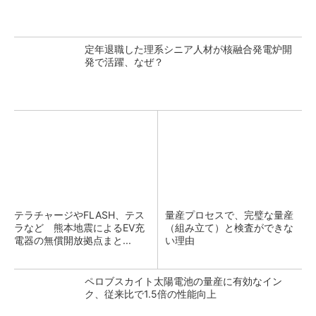
定年退職した理系シニア人材が核融合発電炉開
発で活躍、なぜ？
テラチャージやFLASH、テス
量産プロセスで、完璧な量産
ラなど 熊本地震によるEV充
（組み立て）と検査ができな
電器の無償開放拠点まと...
い理由
ペロブスカイト太陽電池の量産に有効なイン
ク、従来比で1.5倍の性能向上