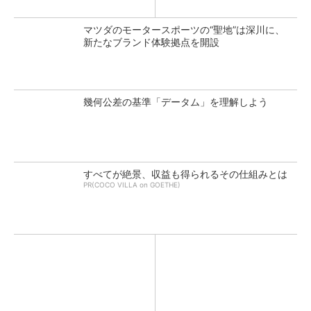
マツダのモータースポーツの“聖地”は深川に、
新たなブランド体験拠点を開設
幾何公差の基準「データム」を理解しよう
すべてが絶景、収益も得られるその仕組みとは
PR(COCO VILLA on GOETHE)