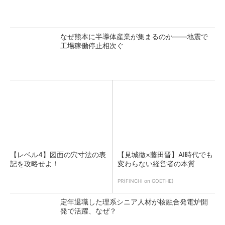
なぜ熊本に半導体産業が集まるのか――地震で
工場稼働停止相次ぐ
【レベル4】図面の穴寸法の表
【見城徹×藤田晋】AI時代でも
記を攻略せよ！
変わらない経営者の本質
PR(FINCHI on GOETHE)
定年退職した理系シニア人材が核融合発電炉開
発で活躍、なぜ？