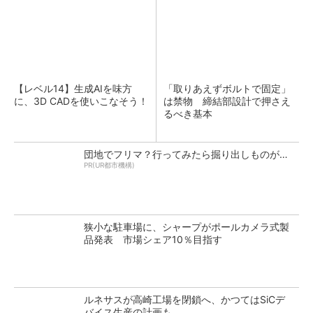
【レベル14】生成AIを味方
「取りあえずボルトで固定」
に、3D CADを使いこなそう！
は禁物 締結部設計で押さえ
るべき基本
団地でフリマ？行ってみたら掘り出しものが…
PR(UR都市機構)
狭小な駐車場に、シャープがポールカメラ式製
品発表 市場シェア10％目指す
ルネサスが高崎工場を閉鎖へ、かつてはSiCデ
バイス生産の計画も