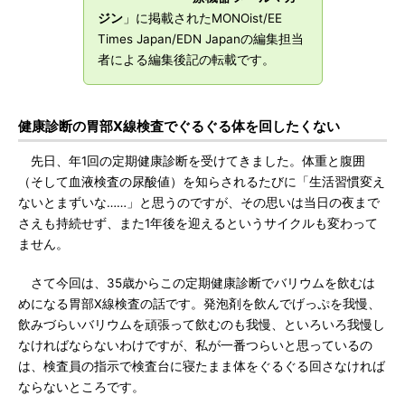
ジン
」に掲載されたMONOist/EE
Times Japan/EDN Japanの編集担当
者による編集後記の転載です。
健康診断の胃部X線検査でぐるぐる体を回したくない
先日、年1回の定期健康診断を受けてきました。体重と腹囲
（そして血液検査の尿酸値）を知らされるたびに「生活習慣変え
ないとまずいな……」と思うのですが、その思いは当日の夜まで
さえも持続せず、また1年後を迎えるというサイクルも変わって
ません。
さて今回は、35歳からこの定期健康診断でバリウムを飲むは
めになる胃部X線検査の話です。発泡剤を飲んでげっぷを我慢、
飲みづらいバリウムを頑張って飲むのも我慢、といろいろ我慢し
なければならないわけですが、私が一番つらいと思っているの
は、検査員の指示で検査台に寝たまま体をぐるぐる回さなければ
ならないところです。