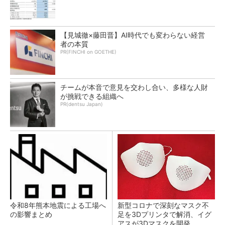
【見城徹×藤田晋】AI時代でも変わらない経営
者の本質
PR(FINCHI on GOETHE)
チームが本音で意見を交わし合い、多様な人財
が挑戦できる組織へ
PR(dentsu Japan)
令和8年熊本地震による工場へ
新型コロナで深刻なマスク不
の影響まとめ
足を3Dプリンタで解消、イグ
アスが3Dマスクを開発