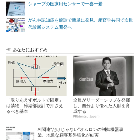
シャープの医療用センサーで一喜一憂
がんや認知症を健診で簡単に発見、産官学共同で次世
代診断システム開発へ
あなたにおすすめ
「取りあえずボルトで固定」
全員がリーダーシップを発揮
は禁物 締結部設計で押さえ
し、自分より優れた人財を育
るべき基本
成する
PR(dentsu Japan)
AI関連“だけじゃない”オムロンの制御機器事
業、地道な顧客基盤強化が結実