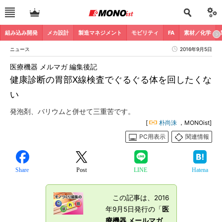
組み込み開発
メカ設計
製造マネジメント
モビリティ
FA
素材／化学
ニュース
2016年9月5日
医療機器 メルマガ 編集後記
健康診断の胃部X線検査でぐるぐる体を回したくな
い
発泡剤、バリウムと併せて三重苦です。
[
朴尚洙
，MONOist]
PC用表示
関連情報
Share
Post
LINE
Hatena
この記事は、2016
年9月5日発行の「
医
療機器 メールマガ