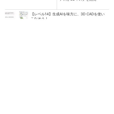
【レベル14】生成AIを味方に、3D CADを使い
こなそう！
【見城徹×藤田晋】AI時代でも変わらない経営
者の本質
PR(FINCHI on GOETHE)
狭小な駐車場に、シャープがポールカメラ式製
品発表 市場シェア10％目指す