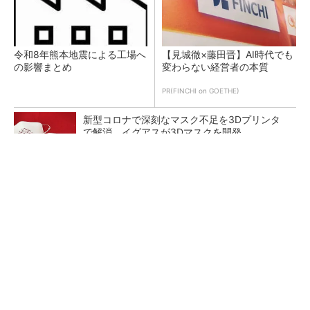
令和8年熊本地震による工場へ
【見城徹×藤田晋】AI時代でも
の影響まとめ
変わらない経営者の本質
PR(FINCHI on GOETHE)
新型コロナで深刻なマスク不足を3Dプリンタ
で解消、イグアスが3Dマスクを開発
【レベル14】生成AIを味方に、3D CADを使い
こなそう！
狭小な駐車場に、シャープがポールカメラ式製
品発表 市場シェア10％目指す