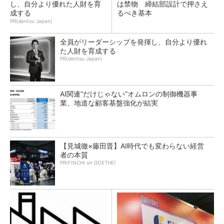
し、自分より優れた人財を育
は禁物 締結部設計で押さえ
成する
るべき基本
PR(dentsu Japan)
全員がリーダーシップを発揮し、自分より優れ
た人財を育成する
PR(dentsu Japan)
AI関連“だけじゃない”オムロンの制御機器事
業、地道な顧客基盤強化が結実
【見城徹×藤田晋】AI時代でも変わらない経営
者の本質
PR(FINCHI on GOETHE)