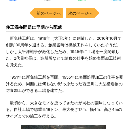
前のページへ
次のページへ
住工混在問題に早期から配慮
新免鉄工所は、1916年（大正5年）に創業した。2016年10月で
創業100周年を迎える。創業当時は機械工作をしていたそうだ。
しかし太平洋戦争が激化したため、1945年に工場を一度閉鎖し
た。2代目社長は、造船所などで請負の仕事を始め表面加工技術
を覚えた。
1951年に新免鉄工所を再開、1955年に表面処理加工の仕事を受
けるため、周囲には何もない野っ原だった西淀川に大型構造物の
防食加工ができる工場を建てた。
最初から、大きなモノを扱ってきたのが同社の強味になってい
る。自社工場で総重量18トン、最大長さ17m、幅4m、高さ4mの
サイズまでの施工を行える。