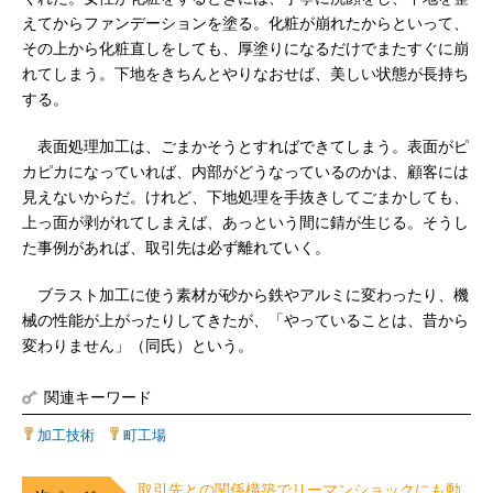
えてからファンデーションを塗る。化粧が崩れたからといって、
その上から化粧直しをしても、厚塗りになるだけでまたすぐに崩
れてしまう。下地をきちんとやりなおせば、美しい状態が長持ち
する。
表面処理加工は、ごまかそうとすればできてしまう。表面がピ
カピカになっていれば、内部がどうなっているのかは、顧客には
見えないからだ。けれど、下地処理を手抜きしてごまかしても、
上っ面が剥がれてしまえば、あっという間に錆が生じる。そうし
た事例があれば、取引先は必ず離れていく。
ブラスト加工に使う素材が砂から鉄やアルミに変わったり、機
械の性能が上がったりしてきたが、「やっていることは、昔から
変わりません」（同氏）という。
関連キーワード
加工技術
|
町工場
取引先との関係構築でリーマンショックにも動