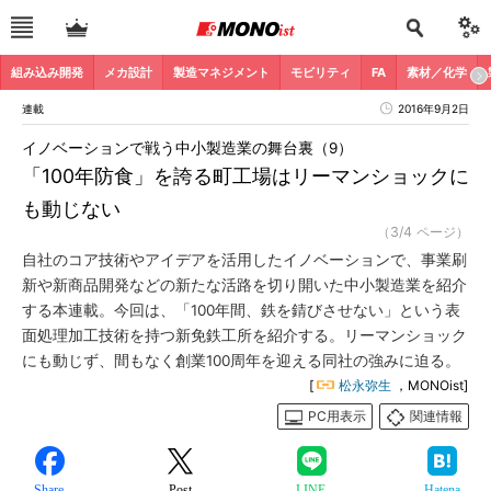
組み込み開発
メカ設計
製造マネジメント
モビリティ
FA
素材／化学
連載
2016年9月2日
イノベーションで戦う中小製造業の舞台裏（9）
「100年防食」を誇る町工場はリーマンショックに
も動じない
（3/4 ページ）
自社のコア技術やアイデアを活用したイノベーションで、事業刷
新や新商品開発などの新たな活路を切り開いた中小製造業を紹介
する本連載。今回は、「100年間、鉄を錆びさせない」という表
面処理加工技術を持つ新免鉄工所を紹介する。リーマンショック
にも動じず、間もなく創業100周年を迎える同社の強みに迫る。
[
松永弥生
，MONOist]
PC用表示
関連情報
Share
Post
LINE
Hatena