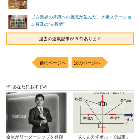
ゴム業界の常識への挑戦が生んだ、水素ステーショ
ン普及の“立役者”
過去の連載記事が 6 件あります
前のページへ
次のページへ
あなたにおすすめ
全員がリーダーシップを発揮
「取りあえずボルトで固定」