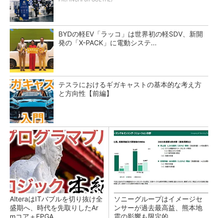
BYDの軽EV「ラッコ」は世界初の軽SDV、新開
発の「X-PACK」に電動システ...
テスラにおけるギガキャストの基本的な考え方
と方向性【前編】
AlteraはITバブルを切り抜け全
ソニーグループはイメージセ
盛期へ、時代を先取りしたAr
ンサーが過去最高益、熊本地
mコア＋FPGA...
震の影響も限定的