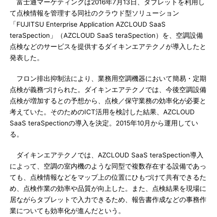
富士通マーケティングは2016年7月13日、タブレットを利用し
て点検情報を管理する同社のクラウド型ソリューション
「FUJITSU Enterprise Application AZCLOUD SaaS
teraSpection」（AZCLOUD SaaS teraSpection）を、空調設備
点検などのサービスを提供するダイキンエアテクノが導入したと
発表した。
フロン排出抑制法により、業務用空調機器において簡易・定期
点検が義務づけられた。ダイキンエアテクノでは、今後空調設備
点検が増加するとの予想から、点検／保守業務の効率化が必要と
考えていた。そのためのICT活用を検討した結果、AZCLOUD
SaaS teraSpectionの導入を決定。2015年10月から運用してい
る。
ダイキンエアテクノでは、AZCLOUD SaaS teraSpection導入
によって、空調の室内機のような同型で複数存在する設備であっ
ても、点検情報などをマップ上の位置にひもづけて共有できるた
め、点検作業の効率や品質が向上した。また、点検結果を現場に
居ながらタブレットで入力できるため、報告書作成などの事務作
業についても効率化が進んだという。