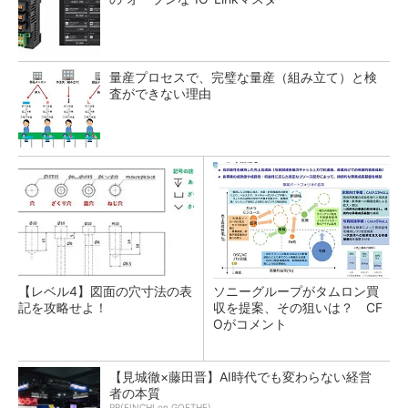
量産プロセスで、完璧な量産（組み立て）と検
査ができない理由
【レベル4】図面の穴寸法の表
ソニーグループがタムロン買
記を攻略せよ！
収を提案、その狙いは？ CF
Oがコメント
【見城徹×藤田晋】AI時代でも変わらない経営
者の本質
PR(FINCHI on GOETHE)