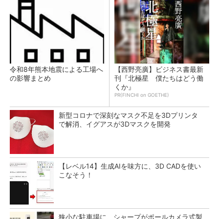
令和8年熊本地震による工場へ
【西野亮廣】ビジネス書最新
の影響まとめ
刊『北極星 僕たちはどう働
くか』
PR(FINCHI on GOETHE)
新型コロナで深刻なマスク不足を3Dプリンタ
で解消、イグアスが3Dマスクを開発
【レベル14】生成AIを味方に、3D CADを使い
こなそう！
狭小な駐車場に、シャープがポールカメラ式製