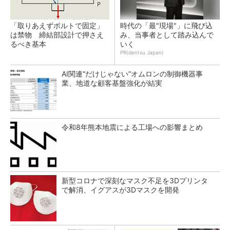
「取りあえずボルトで固定」
時代の「最"現場"」に飛び込
は禁物 締結部設計で押さえ
み、当事者として踏み込んで
るべき基本
いく
PR(dentsu Japan)
AI関連“だけじゃない”オムロンの制御機器事
業、地道な顧客基盤強化が結実
令和8年熊本地震による工場への影響まとめ
新型コロナで深刻なマスク不足を3Dプリンタ
で解消、イグアスが3Dマスクを開発