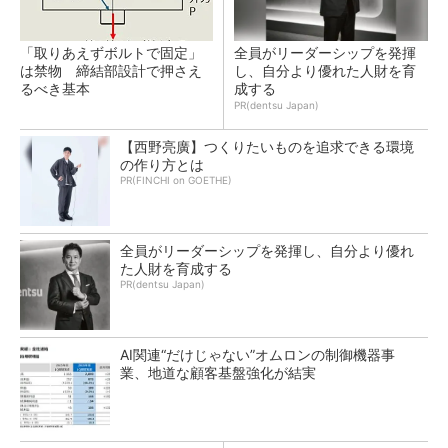
「取りあえずボルトで固定」
全員がリーダーシップを発揮
は禁物 締結部設計で押さえ
し、自分より優れた人財を育
るべき基本
成する
PR(dentsu Japan)
【西野亮廣】つくりたいものを追求できる環境
の作り方とは
PR(FINCHI on GOETHE)
全員がリーダーシップを発揮し、自分より優れ
た人財を育成する
PR(dentsu Japan)
AI関連“だけじゃない”オムロンの制御機器事
業、地道な顧客基盤強化が結実