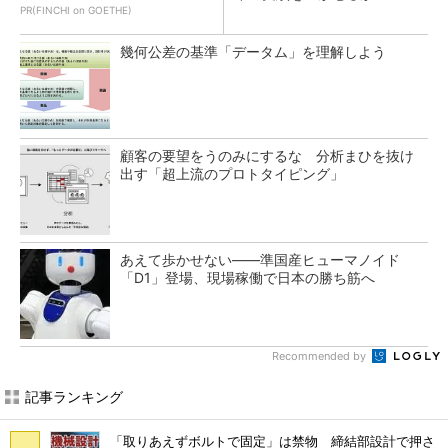
PR(FINCHI on GOETHE)
幾何公差の基準「データム」を理解しよう
顧客の要望をうのみにするな 分析まひを抜け
出す「超上流のプロトタイピング」
あえて歩かせない――準国産ヒューマノイド
「D1」登場、現場稼働で日本の勝ち筋へ
Recommended by
記事ランキング
「取りあえずボルトで固定」は禁物 締結部設計で押さ