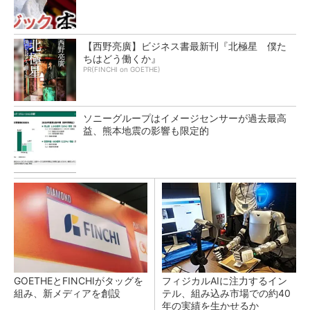
【西野亮廣】ビジネス書最新刊『北極星 僕た
ちはどう働くか』
PR(FINCHI on GOETHE)
ソニーグループはイメージセンサーが過去最高
益、熊本地震の影響も限定的
GOETHEとFINCHIがタッグを
フィジカルAIに注力するイン
組み、新メディアを創設
テル、組み込み市場での約40
年の実績を生かせるか