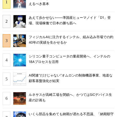
えるべき基本
あえて歩かせない――準国産ヒューマノイド「D1」登
場、現場稼働で日本の勝ち筋へ
フィジカルAIに注力するインテル、組み込み市場での約
40年の実績を生かせるか
シリコン量子コンピュータの量産開発へ、インテルの
18Aプロセスを活用
AI関連“だけじゃない”オムロンの制御機器事業、地道な
顧客基盤強化が結実
ルネサスが高崎工場を閉鎖へ、かつてはSiCデバイス生
産の計画も
いくら部品を集めても納期が遅れる不思議、「納期順守