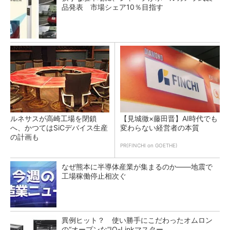
品発表 市場シェア10％目指す
ルネサスが高崎工場を閉鎖
【見城徹×藤田晋】AI時代でも
へ、かつてはSiCデバイス生産
変わらない経営者の本質
の計画も
PR(FINCHI on GOETHE)
なぜ熊本に半導体産業が集まるのか――地震で
工場稼働停止相次ぐ
異例ヒット？ 使い勝手にこだわったオムロン
の“オープンな”IO-Linkマスター