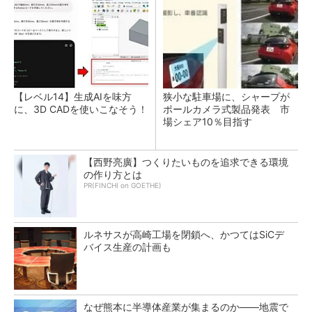
【レベル14】生成AIを味方
狭小な駐車場に、シャープが
に、3D CADを使いこなそう！
ポールカメラ式製品発表 市
場シェア10％目指す
【西野亮廣】つくりたいものを追求できる環境
の作り方とは
PR(FINCHI on GOETHE)
ルネサスが高崎工場を閉鎖へ、かつてはSiCデ
バイス生産の計画も
なぜ熊本に半導体産業が集まるのか――地震で