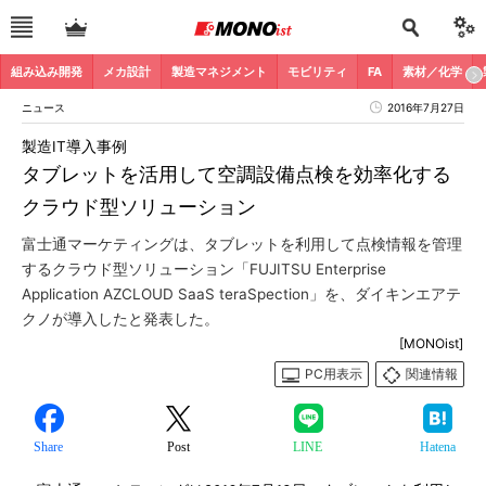
組み込み開発
メカ設計
製造マネジメント
モビリティ
FA
素材／化学
ニュース
2016年7月27日
製造IT導入事例
タブレットを活用して空調設備点検を効率化する
クラウド型ソリューション
富士通マーケティングは、タブレットを利用して点検情報を管理
するクラウド型ソリューション「FUJITSU Enterprise
Application AZCLOUD SaaS teraSpection」を、ダイキンエアテ
クノが導入したと発表した。
[MONOist]
PC用表示
関連情報
Share
Post
LINE
Hatena