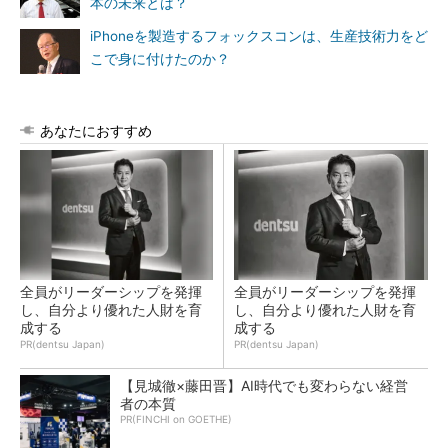
本の未来とは？
iPhoneを製造するフォックスコンは、生産技術力をど
こで身に付けたのか？
あなたにおすすめ
全員がリーダーシップを発揮
全員がリーダーシップを発揮
し、自分より優れた人財を育
し、自分より優れた人財を育
成する
成する
PR(dentsu Japan)
PR(dentsu Japan)
【見城徹×藤田晋】AI時代でも変わらない経営
者の本質
PR(FINCHI on GOETHE)