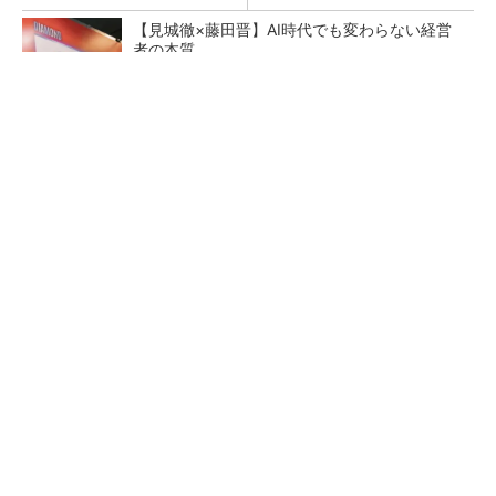
【見城徹×藤田晋】AI時代でも変わらない経営
者の本質
PR(FINCHI on GOETHE)
【レベル14】生成AIを味方に、3D CADを使い
こなそう！
狭小な駐車場に、シャープがポールカメラ式製
品発表 市場シェア10％目指す