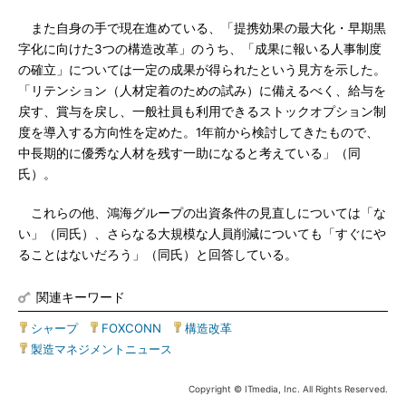
また自身の手で現在進めている、「提携効果の最大化・早期黒
字化に向けた3つの構造改革」のうち、「成果に報いる人事制度
の確立」については一定の成果が得られたという見方を示した。
「リテンション（人材定着のための試み）に備えるべく、給与を
戻す、賞与を戻し、一般社員も利用できるストックオプション制
度を導入する方向性を定めた。1年前から検討してきたもので、
中長期的に優秀な人材を残す一助になると考えている」（同
氏）。
これらの他、鴻海グループの出資条件の見直しについては「な
い」（同氏）、さらなる大規模な人員削減についても「すぐにや
ることはないだろう」（同氏）と回答している。
関連キーワード
シャープ
|
FOXCONN
|
構造改革
|
製造マネジメントニュース
Copyright © ITmedia, Inc. All Rights Reserved.