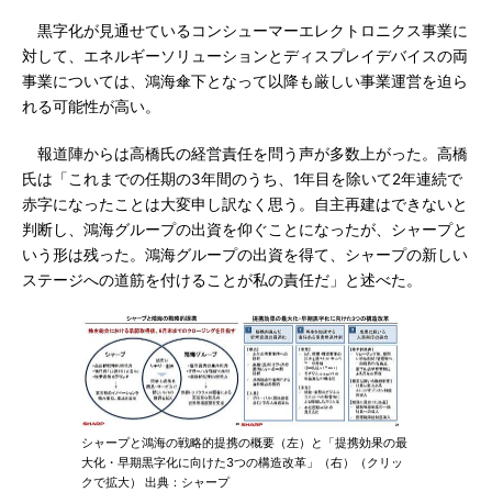
黒字化が見通せているコンシューマーエレクトロニクス事業に
対して、エネルギーソリューションとディスプレイデバイスの両
事業については、鴻海傘下となって以降も厳しい事業運営を迫ら
れる可能性が高い。
報道陣からは高橋氏の経営責任を問う声が多数上がった。高橋
氏は「これまでの任期の3年間のうち、1年目を除いて2年連続で
赤字になったことは大変申し訳なく思う。自主再建はできないと
判断し、鴻海グループの出資を仰ぐことになったが、シャープと
いう形は残った。鴻海グループの出資を得て、シャープの新しい
ステージへの道筋を付けることが私の責任だ」と述べた。
シャープと鴻海の戦略的提携の概要（左）と「提携効果の最
大化・早期黒字化に向けた3つの構造改革」（右）（クリッ
クで拡大） 出典：シャープ