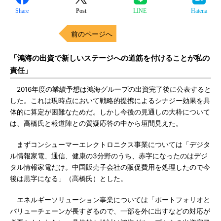
Share
Post
LINE
Hatena
前のページへ
「鴻海の出資で新しいステージへの道筋を付けることが私の
責任」
2016年度の業績予想は鴻海グループの出資完了後に公表すると
した。これは現時点において戦略的提携によるシナジー効果を具
体的に算定が困難なためだ。しかし今後の見通しの大枠について
は、高橋氏と報道陣との質疑応答の中から垣間見えた。
まずコンシューマーエレクトロニクス事業については「デジタ
ル情報家電、通信、健康の3分野のうち、赤字になったのはデジ
タル情報家電だけ。中国販売子会社の販促費用を処理したので今
後は黒字になる」（高橋氏）とした。
エネルギーソリューション事業については「ポートフォリオと
バリューチェーンが長すぎるので、一部を外に出すなどの対応が