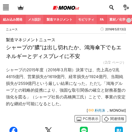
組み込み開発
メカ設計
製造マネジメント
モビリティ
FA
素材／化学
ニュース
2016年5月13日
製造マネジメントニュース
シャープの“膿”は出し切れたか、鴻海傘下でもエ
ネルギーとディスプレイに不安
（2/2 ページ）
シャープの2015年度（2016年3月期）決算では、売上高が2兆
4615億円、営業損失が1619億円、経常損失が1924億円、当期純
損失が2559億円という厳しい結果になった。ただし「鴻海グル
ープとの戦略的提携により、強固な取引関係の確立と財務基盤の
強化を図る」（シャープ社長の高橋興三氏）ことで、事業の安定
的な継続が可能になるとした。
[
朴尚洙
，MONOist]
PC用表示
関連情報