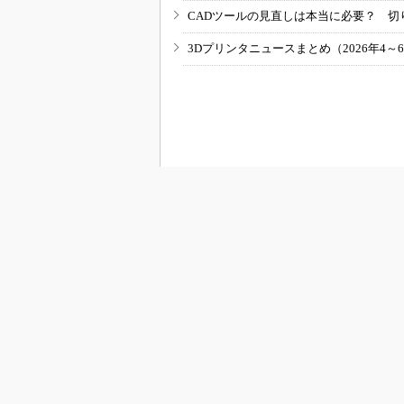
CADツールの見直しは本当に必要？ 切
3Dプリンタニュースまとめ（2026年4～
RSSフィード
M
MONOist
組み込み開発
モビリティ