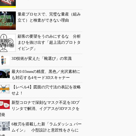
量産プロセスで、完璧な量産（組み
立て）と検査ができない理由
顧客の要望をうのみにするな 分析
まひを抜け出す「超上流のプロトタ
イピング」
3D技術が変えた「靴選び」の常識
最大0.03mmの精度、黒色／光沢素材に
も対応する4モード3Dスキャナー
【レベル4】図面の穴寸法の表記を攻略
せよ！
新型コロナで深刻なマスク不足を3Dプ
リンタで解消、イグアスが3Dマスクを
開発
6枚刃を搭載した新「ラムダッシュ パー
ムイン」 小型設計と意匠性をさらに