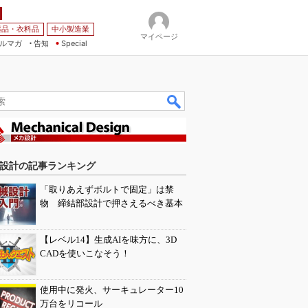
薬品・衣料品
中小製造業
マイページ
ルマガ
告知
Special
設計の記事ランキング
「取りあえずボルトで固定」は禁
物 締結部設計で押さえるべき基本
【レベル14】生成AIを味方に、3D
CADを使いこなそう！
使用中に発火、サーキュレーター10
万台をリコール