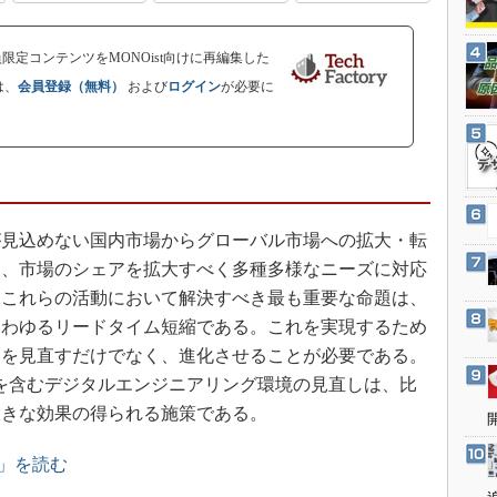
3Dプリンタ
産業オープンネット展
デジタルツインとCAE
会員限定コンテンツをMONOist向けに再編集した
S＆OP
は、
会員登録（無料）
および
ログイン
が必要に
インダストリー4.0
イノベーション
製造業ビッグデータ
メイドインジャパン
見込めない国内市場からグローバル市場への拡大・転
植物工場
た、市場のシェアを拡大すべく多種多様なニーズに対応
知財マネジメント
。これらの活動において解決すべき最も重要な命題は、
海外生産
いわゆるリードタイム短縮である。これを実現するため
グローバル設計・開発
スを見直すだけでなく、進化させることが必要である。
などを含むデジタルエンジニアリング環境の見直しは、比
制御セキュリティ
大きな効果の得られる施策である。
新型コロナへの対応
」を読む