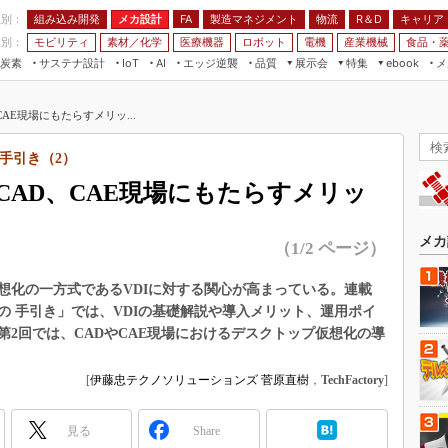
程別：
組み込み開発
メカ設計
製造マネジメント
物流
R＆D
キャリア
FA
業別：
モビリティ
素材／化学
医療機器
ロボット
電機
産業機械
食品・
炭素
サステナ設計
エッジ逆襲
品質
展示会
特集
メ
IoT
AI
ebook
伝承
組み込み開発
CEATEC
読者調査まとめ
編集後記
AE現場にもたらすメリッ...
JIMTOF
保全
メカ設計
つながるクルマ
組込み/エッジ コンピューティング
ス
 AI
製造マネジメント
5G
の手引き（2）
展＆IoT/5Gソリューション展
VR／AR
FA
AD、CAE現場にもたらすメリッ
IIFES
モビリティ
フィールドサービス
国際ロボット展
素材／化学
FPGA
メカ
（1/2 ページ）
ジャパンモビリティショー
組み込み画像技術
TECHNO-FRONTIER
想化の一方式であるVDIに対する関心が高まっている。連載
組み込みモデリング
めの 手引き」では、VDIの基礎解説や導入メリット、運用ポイ
人テク展
Windows Embedded
2回では、CADやCAE現場におけるデスクトップ仮想化の導
スマート工場EXPO
車載ソフト開発
EdgeTech+
[
伊藤忠テクノソリューションズ 菅原直樹
，
TechFactory
]
ISO26262
日本ものづくりワールド
無償設計ツール
見る
Share
AUTOMOTIVE WORLD