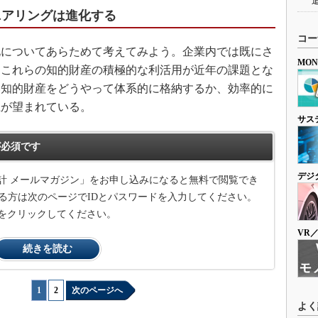
ニアリングは進化する
コー
についてあらためて考えてみよう。企業内では既にさ
MO
、これらの知的財産の積極的な利活用が近年の課題とな
い知的財産をどうやって体系的に格納するか、効率的に
上が望まれている。
サス
必須です
デジ
計 メールマガジン」をお申し込みになると無料で閲覧でき
る方は次のページでIDとパスワードを入力してください。
をクリックしてください。
VR
続きを読む
1
|
2
次のページへ
よく