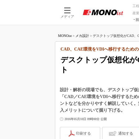
工
産
メディア
脱
つながる技術
AI×技術
MONOist
>
メカ設計
>
デスクトップ仮想化がCAD、C
つながる工場
AI×設備
つながるサービ
Physical
CAD、CAE環境をVDIへ移行するため
デスクトップ仮想化がC
ト
設計・解析の現場でも、デスクトップ仮
「CAD／CAE環境をVDIへ移行するた
ントなどを分かりやすく解説していく。第
入メリットについて掘り下げる。
2016年05月10日 09時00分 公開
印刷する
通知する