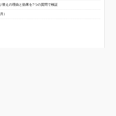
り替えの理由と効果を7つの質問で検証
6月）
ONOistについて
会員メニュー
メディアガイド
新規読者登録（電子版登録）
Media Guide (English)
登録内容変更
よくあるお問い合わせ