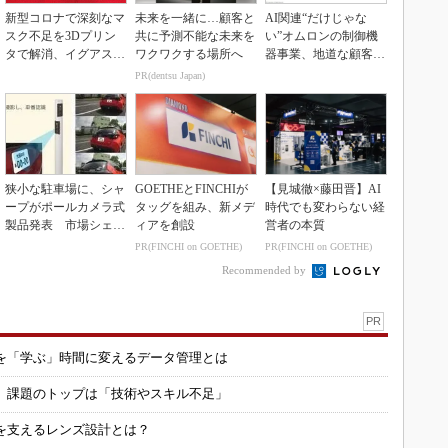
新型コロナで深刻なマ
未来を一緒に…顧客と
AI関連“だけじゃな
スク不足を3Dプリン
共に予測不能な未来を
い”オムロンの制御機
タで解消、イグアスが
ワクワクする場所へ
器事業、地道な顧客基
3Dマスクを開発
盤強化が結実
PR(dentsu Japan)
狭小な駐車場に、シャ
GOETHEとFINCHIが
【見城徹×藤田晋】AI
ープがポールカメラ式
タッグを組み、新メデ
時代でも変わらない経
製品発表 市場シェア
ィアを創設
営者の本質
10％目指す
PR(FINCHI on GOETHE)
PR(FINCHI on GOETHE)
Recommended by
PR
を「学ぶ」時間に変えるデータ管理とは
用 課題のトップは「技術やスキル不足」
を支えるレンズ設計とは？