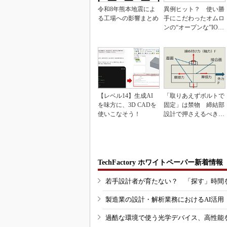
令和8年熊本地震によ
異例ヒット？ 使い勝
る工場への影響まとめ
手にこだわったオムロ
ンの“オープンな”IO-L
inkマスター
【レベル14】生成AI
「取りあえずボルトで
を味方に、3D CADを
固定」は禁物 締結部
使いこなそう！
設計で押さえるべき基
本
TechFactory ホワイトペーパー新着情報
若手設計者が育たない？ 「探す」時間
製造業の設計・解析業務におけるAI活
過酷な環境で使う光学デバイス、高性能