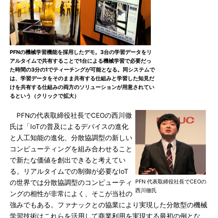
PFNの機械学習機能を採用したデモ。3台の学習データをリ
アルタイムで共有することで1台による機械学習で必要だっ
た時間の3分の1でティーチングが可能となる。同システムで
は、学習データをそのまま共有する仕組みと学習した知見だ
けを共有する仕組みの両方のソリューションが用意されてい
るという（クリックで拡大）
PFNの代表取締役社長でCEOの西川徹
氏は「IoTの普及によるデバイスの進化
と人工知能の進化、分散協調型の新しい
コンピューティングを組み合わせること
で新たな価値を創出できると考えてい
る。リアルタイムでの制御が必要なIoT
PFN 代表取締役社長でCEOの
の世界では分散協調型のコンピューティ
西川徹氏
ングの相性が非常によく、そこが当社の
強みでもある。ファナックとの協業により実現した分散型の機械
学習技術はこれらを活用して商業利用を実現する最初の例とな