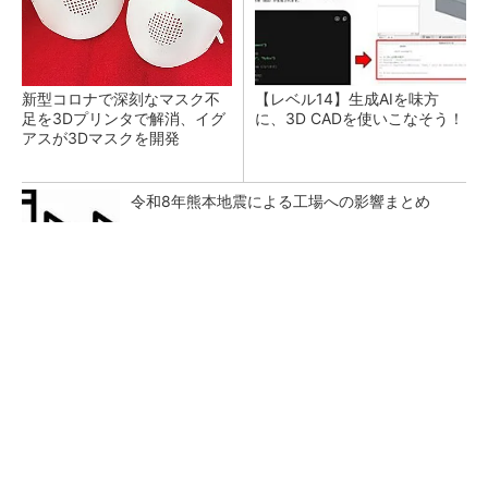
新型コロナで深刻なマスク不
【レベル14】生成AIを味方
足を3Dプリンタで解消、イグ
に、3D CADを使いこなそう！
アスが3Dマスクを開発
令和8年熊本地震による工場への影響まとめ
【西野亮廣】つくりたいものを追求できる環境
の作り方とは
PR(FINCHI on GOETHE)
狭小な駐車場に、シャープがポールカメラ式製
品発表 市場シェア10％目指す