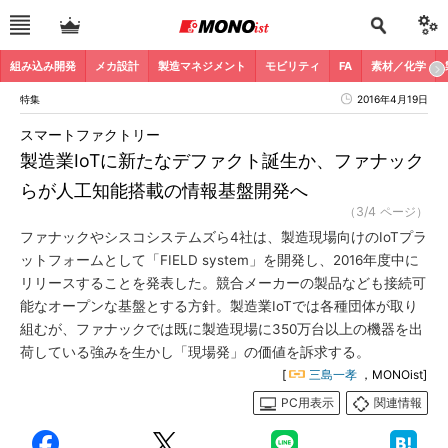
組み込み開発
メカ設計
製造マネジメント
モビリティ
FA
素材／化学
特集
2016年4月19日
スマートファクトリー
製造業IoTに新たなデファクト誕生か、ファナック
らが人工知能搭載の情報基盤開発へ
（3/4 ページ）
ファナックやシスコシステムズら4社は、製造現場向けのIoTプラ
ットフォームとして「FIELD system」を開発し、2016年度中に
リリースすることを発表した。競合メーカーの製品なども接続可
能なオープンな基盤とする方針。製造業IoTでは各種団体が取り
組むが、ファナックでは既に製造現場に350万台以上の機器を出
荷している強みを生かし「現場発」の価値を訴求する。
[
三島一孝
，MONOist]
PC用表示
関連情報