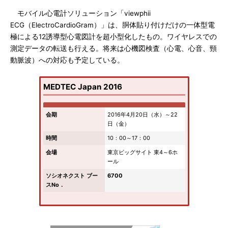
モバイル心電計ソリューション「viewphii
ECG（ElectroCardioGram）」は、胴体貼り付けだけの一体型電
極による12誘導型心電図計を超小型化したもの。ワイヤレスでの
測定データの転送も行える。将来は心機図検査（心電、心音、頸
動脈波）への対応も予定している。
MEDTEC Japan 2016
会期
2016年4月20日（水）～22
日（金）
時間
10：00～17：00
会場
東京ビッグサイト 東4～6ホ
ール
ソシオネクスト ブー
6700
スNo．