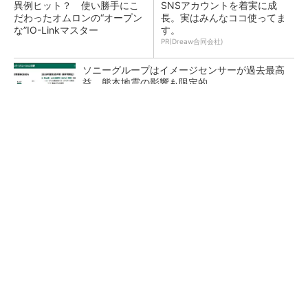
異例ヒット？ 使い勝手にこ
SNSアカウントを着実に成
だわったオムロンの“オープン
長。実はみんなココ使ってま
な”IO-Linkマスター
す。
PR(Dreaw合同会社)
ソニーグループはイメージセンサーが過去最高
益、熊本地震の影響も限定的
フィジカルAIに注力するインテル、組み込み市
場での約40年の実績を生かせるか
幾何公差の基準「データム」を理解しよう