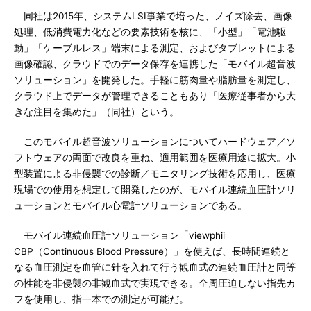
同社は2015年、システムLSI事業で培った、ノイズ除去、画像
処理、低消費電力化などの要素技術を核に、「小型」「電池駆
動」「ケーブルレス」端末による測定、およびタブレットによる
画像確認、クラウドでのデータ保存を連携した「モバイル超音波
ソリューション」を開発した。手軽に筋肉量や脂肪量を測定し、
クラウド上でデータが管理できることもあり「医療従事者から大
きな注目を集めた」（同社）という。
このモバイル超音波ソリューションについてハードウェア／ソ
フトウェアの両面で改良を重ね、適用範囲を医療用途に拡大。小
型装置による非侵襲での診断／モニタリング技術を応用し、医療
現場での使用を想定して開発したのが、モバイル連続血圧計ソリ
ューションとモバイル心電計ソリューションである。
モバイル連続血圧計ソリューション「viewphii
CBP（Continuous Blood Pressure）」を使えば、長時間連続と
なる血圧測定を血管に針を入れて行う観血式の連続血圧計と同等
の性能を非侵襲の非観血式で実現できる。全周圧迫しない指先カ
フを使用し、指一本での測定が可能だ。