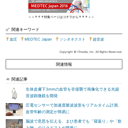
＞＞↑↑↑特集ページはコチラから↑↑↑＜＜
関連キーワード
血圧
|
MEDTEC Japan
|
ソシオネクスト
|
超音波
Copyright © ITmedia, Inc. All Rights Reserved.
関連情報
関連記事
生体皮膚下3mmの血管を非侵襲で画像化できる光超
音波顕微鏡を開発
圧電センサーで加速度脈波波形をリアルタイム計測、
血管年齢の測定が簡易に
脳波で意思を伝える、まひ患者でも「寝返り」や「飲
み物」のリクエストが簡単に