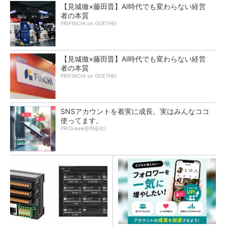
【見城徹×藤田晋】AI時代でも変わらない経営
者の本質
PR(FINCHI on GOETHE)
【見城徹×藤田晋】AI時代でも変わらない経営
者の本質
PR(FINCHI on GOETHE)
SNSアカウントを着実に成長。実はみんなココ
使ってます。
PR(Dreaw合同会社)