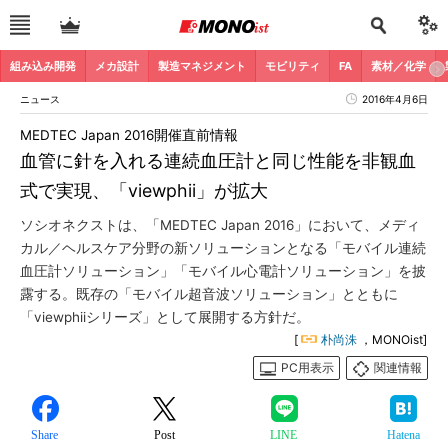
組み込み開発
メカ設計
製造マネジメント
モビリティ
FA
素材／化学
ニュース
2016年4月6日
MEDTEC Japan 2016開催直前情報
血管に針を入れる連続血圧計と同じ性能を非観血
式で実現、「viewphii」が拡大
ソシオネクストは、「MEDTEC Japan 2016」において、メディ
カル／ヘルスケア分野の新ソリューションとなる「モバイル連続
血圧計ソリューション」「モバイル心電計ソリューション」を披
露する。既存の「モバイル超音波ソリューション」とともに
「viewphiiシリーズ」として展開する方針だ。
[
朴尚洙
，MONOist]
PC用表示
関連情報
Share
Post
LINE
Hatena