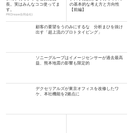
長。実はみんなココ使ってま
の基本的な考え方と方向性
す。
【前編】
PR(Dreaw合同会社)
顧客の要望をうのみにするな 分析まひを抜け
出す「超上流のプロトタイピング」
ソニーグループはイメージセンサーが過去最高
益、熊本地震の影響も限定的
デクセリアルズが東京オフィスを改修したワ
ケ、本社機能を2拠点に