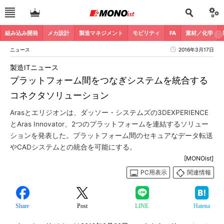
組み込み開発
メカ設計
製造マネジメント
モビリティ
FA
素材／化学
ニュース
2016年3月17日
製造ITニュース
プラットフォーム間をつなぎシステムを統合する
コネクタソリューション
Arasとエリジオンは、ダッソー・システムズの3DEXPERIENCE
とAras Innovator、2つのプラットフォームを連結するソリュー
ションを発表した。プラットフォーム間のセキュアなデータ転送
やCADシステムとの統合を可能にする。
[MONOist]
PC用表示
関連情報
Share
Post
LINE
Hatena