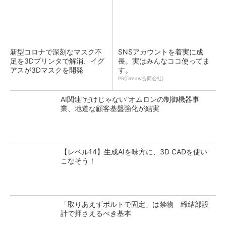
新型コロナで深刻なマスク不
SNSアカウントを着実に成
足を3Dプリンタで解消、イグ
長。実はみんなココ使ってま
アスが3Dマスクを開発
す。
PR(Dreaw合同会社)
AI関連“だけじゃない”オムロンの制御機器事
業、地道な顧客基盤強化が結実
【レベル14】生成AIを味方に、3D CADを使い
こなそう！
「取りあえずボルトで固定」は禁物 締結部設
計で押さえるべき基本