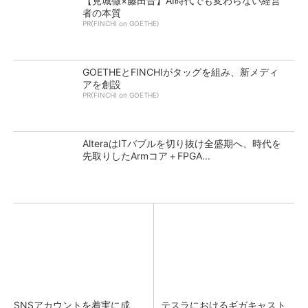
【見城徹×藤田晋】AI時代でも変わらない経営
者の本質
PR(FINCHI on GOETHE)
GOETHEとFINCHIがタッグを組み、新メディ
アを創設
PR(FINCHI on GOETHE)
AlteraはITバブルを切り抜け全盛期へ、時代を
先取りしたArmコア＋FPGA...
SNSアカウントを着実に成
テスラにおけるギガキャスト