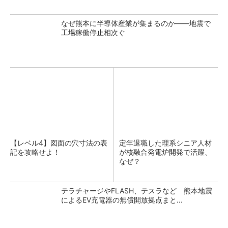
なぜ熊本に半導体産業が集まるのか――地震で
工場稼働停止相次ぐ
【レベル4】図面の穴寸法の表
定年退職した理系シニア人材
記を攻略せよ！
が核融合発電炉開発で活躍、
なぜ？
テラチャージやFLASH、テスラなど 熊本地震
によるEV充電器の無償開放拠点まと...