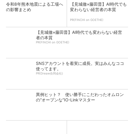
令和8年熊本地震による工場へ
【見城徹×藤田晋】AI時代でも
の影響まとめ
変わらない経営者の本質
PR(FINCHI on GOETHE)
【見城徹×藤田晋】AI時代でも変わらない経営
者の本質
PR(FINCHI on GOETHE)
SNSアカウントを着実に成長。実はみんなココ
使ってます。
PR(Dreaw合同会社)
異例ヒット？ 使い勝手にこだわったオムロン
の“オープンな”IO-Linkマスター