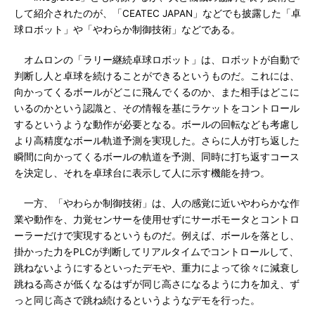
して紹介されたのが、「CEATEC JAPAN」などでも披露した「卓
球ロボット」や「やわらか制御技術」などである。
オムロンの「ラリー継続卓球ロボット」は、ロボットが自動で
判断し人と卓球を続けることができるというものだ。これには、
向かってくるボールがどこに飛んでくるのか、また相手はどこに
いるのかという認識と、その情報を基にラケットをコントロール
するというような動作が必要となる。ボールの回転なども考慮し
より高精度なボール軌道予測を実現した。さらに人が打ち返した
瞬間に向かってくるボールの軌道を予測、同時に打ち返すコース
を決定し、それを卓球台に表示して人に示す機能を持つ。
一方、「やわらか制御技術」は、人の感覚に近いやわらかな作
業や動作を、力覚センサーを使用せずにサーボモータとコントロ
ーラーだけで実現するというものだ。例えば、ボールを落とし、
掛かった力をPLCが判断してリアルタイムでコントロールして、
跳ねないようにするといったデモや、重力によって徐々に減衰し
跳ねる高さが低くなるはずが同じ高さになるように力を加え、ず
っと同じ高さで跳ね続けるというようなデモを行った。