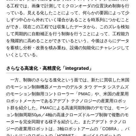
る工程では、画像で計測してミクロンオーダの位置決め制御を行
っている。見える化したことによって、何らかの要因によって少
しずつ中心から外れていく場合があることを時系列につかむこと
ができ、現在この工程では収集したデータから、このズレを検知
して周期的に自動補正を行う制御を行うことによって、工程能力
を飛躍的に高めることができているという。今後はさらにデータ
を蓄積し分析・改善を積み重ね、設備の知能化にチャレンジして
いくとしている。
さらなる高速化・高精度化「integrated」
一方、制御のさらなる進化という面では、新たに買収した米国
のモーション制御機器メーカーのデルタ タウ データ システムズ
のモーション制御用コントローラー「PMAC」や、米国の産業用
ロボットメーカーであるアデプト テクノロジーの産業用ロボッ
ト群を紹介した。PMACによる高速同期制御のデモでは、モーシ
ョン制御周期50μs／4軸の高速クローズドループ制御で複数のモ
ーターを完全同期する様子を紹介した。またアデプト テクノロ
ジーの産業用ロボットは、3軸ロボットアームの「COBRA」、パ
ラレルリンクロボットの「HORNET」、モバイルロボットの