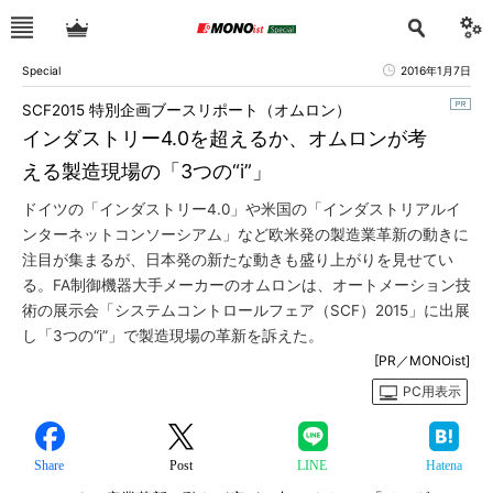
Special
2016年1月7日
SCF2015 特別企画ブースリポート（オムロン）
インダストリー4.0を超えるか、オムロンが考
える製造現場の「3つの“i”」
ドイツの「インダストリー4.0」や米国の「インダストリアルイ
ンターネットコンソーシアム」など欧米発の製造業革新の動きに
注目が集まるが、日本発の新たな動きも盛り上がりを見せてい
る。FA制御機器大手メーカーのオムロンは、オートメーション技
術の展示会「システムコントロールフェア（SCF）2015」に出展
し「3つの“i”」で製造現場の革新を訴えた。
[PR／MONOist]
PC用表示
Share
Post
LINE
Hatena