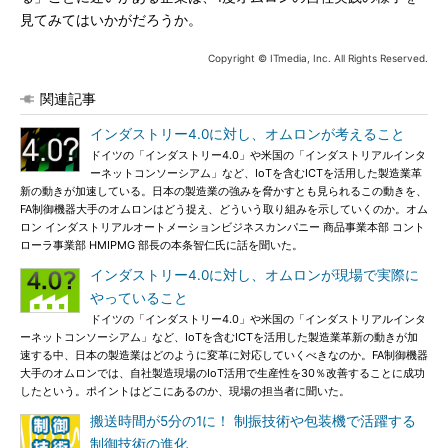
見てみてはいかがだろうか。
Copyright © ITmedia, Inc. All Rights Reserved.
関連記事
インダストリー4.0に対し、オムロンが考えること
ドイツの「インダストリー4.0」や米国の「インダストリアルインタ
ーネットコンソーシアム」など、IoTを含むICTを活用した製造業革
新の動きが加速している。日本の製造業の強みを脅かすとも見られるこの動きを、
FA制御機器大手のオムロンはどう捉え、どういう取り組みを示していくのか。オム
ロン インダストリアルオートメーションビジネスカンパニー 商品事業本部 コント
ローラ事業部 HMIPMG 部長の本条智仁氏に話を聞いた。
インダストリー4.0に対し、オムロンが現場で実際に
やっていること
ドイツの「インダストリー4.0」や米国の「インダストリアルインタ
ーネットコンソーシアム」など、IoTを含むICTを活用した製造業革新の動きが加
速する中、日本の製造業はどのように変革に対応していくべきなのか。FA制御機器
大手のオムロンでは、自社製造現場のIoT活用で生産性を30％改善することに成功
したという。ポイントはどこにあるのか、現場の担当者に聞いた。
搬送時間が5分の1に！ 制振技術や包装機で活躍する
制御技術の進化