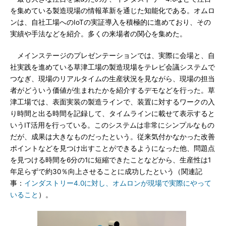
を集めている製造現場の情報革新を通じた知能化である。オムロ
ンは、自社工場へのIoTの実証導入を積極的に進めており、その
実績や手法などを紹介。多くの来場者の関心を集めた。
メインステージのプレゼンテーションでは、実際に会場と、自
社実践を進めている草津工場の製造現場をテレビ会議システムで
つなぎ、現場のリアルタイムの生産状況を見ながら、現場の担当
者がどういう価値が生まれたかを紹介するデモなどを行った。草
津工場では、表面実装の製造ラインで、装置に対するワークの入
り時間と出る時間を記録して、タイムラインに載せて表示すると
いうIT活用を行っている。このシステムは非常にシンプルなもの
だが、成果は大きなものだったという。従来気付かなかった改善
ポイントなどを見つけ出すことができるようになった他、問題点
を見つける時間を6分の1に短縮できたことなどから、生産性は1
年足らずで約30％向上させることに成功したという（関連記
事：
インダストリー4.0に対し、オムロンが現場で実際にやって
いること
）。