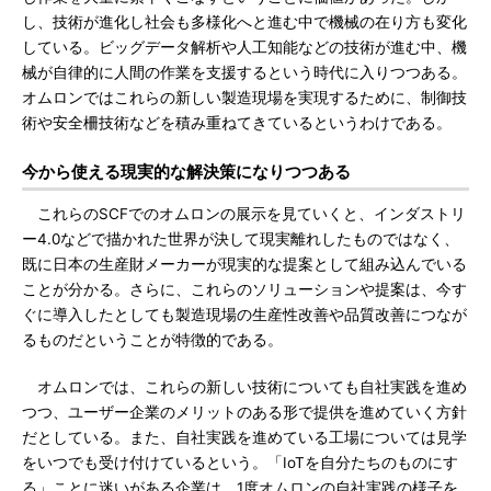
し、技術が進化し社会も多様化へと進む中で機械の在り方も変化
している。ビッグデータ解析や人工知能などの技術が進む中、機
械が自律的に人間の作業を支援するという時代に入りつつある。
オムロンではこれらの新しい製造現場を実現するために、制御技
術や安全柵技術などを積み重ねてきているというわけである。
今から使える現実的な解決策になりつつある
これらのSCFでのオムロンの展示を見ていくと、インダストリ
ー4.0などで描かれた世界が決して現実離れしたものではなく、
既に日本の生産財メーカーが現実的な提案として組み込んでいる
ことが分かる。さらに、これらのソリューションや提案は、今す
ぐに導入したとしても製造現場の生産性改善や品質改善につなが
るものだということが特徴的である。
オムロンでは、これらの新しい技術についても自社実践を進め
つつ、ユーザー企業のメリットのある形で提供を進めていく方針
だとしている。また、自社実践を進めている工場については見学
をいつでも受け付けているという。「IoTを自分たちのものにす
る」ことに迷いがある企業は、1度オムロンの自社実践の様子を