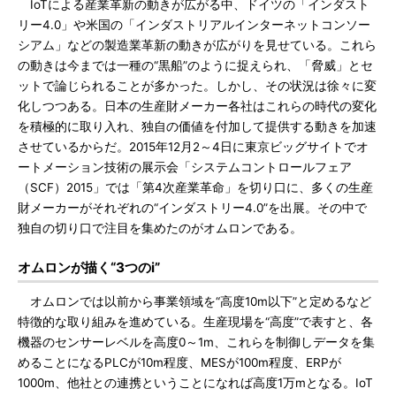
IoTによる産業革新の動きが広がる中、ドイツの「インダスト
リー4.0」や米国の「インダストリアルインターネットコンソー
シアム」などの製造業革新の動きが広がりを見せている。これら
の動きは今までは一種の“黒船”のように捉えられ、「脅威」とセ
ットで論じられることが多かった。しかし、その状況は徐々に変
化しつつある。日本の生産財メーカー各社はこれらの時代の変化
を積極的に取り入れ、独自の価値を付加して提供する動きを加速
させているからだ。2015年12月2～4日に東京ビッグサイトでオ
ートメーション技術の展示会「システムコントロールフェア
（SCF）2015」では「第4次産業革命」を切り口に、多くの生産
財メーカーがそれぞれの“インダストリー4.0”を出展。その中で
独自の切り口で注目を集めたのがオムロンである。
オムロンが描く“3つのi”
オムロンでは以前から事業領域を“高度10m以下”と定めるなど
特徴的な取り組みを進めている。生産現場を“高度”で表すと、各
機器のセンサーレベルを高度0～1m、これらを制御しデータを集
めることになるPLCが10m程度、MESが100m程度、ERPが
1000m、他社との連携ということになれば高度1万mとなる。IoT