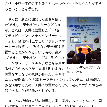
させ、小指一本の力でも楽々とボールやバットを扱うことができ
るということを示した。
さらに、新たに開発した画像を使っ
た“見えない安全柵”センサーなども展
示。これは、天井に設置した「3Dセー
フティビジョンシステムセンサーヘッ
ド」と、劣化を補正するリファレンスマ
ーカーを設置し、 “見えない安全柵”を設
置することができるというもの。従来
も“見えない安全柵”としては、ライトカ
ーテンやレーザースキャナなどを活用す
オムロンの3Dセーフティビジ
る仕組みがあったが、周囲を囲むように
ョンシステム
設置をするなどの負担があった。今回オ
ムロンが開発した「3Dセーフティビジョンシステム」は画像認
識を活用するため、天井に設置するだけで一定範囲の安全性を確
保できることが特徴だとしている。
今までの機械は人間の指示を忠実に実行するというもので、同
じ作業を大量に素早くこなすということに価値があった。しか