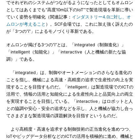
でそれぞれのシステムがつながるようになったとしてもオムロン
としてはあくまでも“高度10m以下のIoT”で製造現場を革新に導い
ていく姿勢を明確化（関連記事：
インダストリー4.0に対し、オ
ムロンが考えること
）。SCF会場では、これに加え強く訴えたの
が「3つの“i”」によるモノづくり革新である。
オムロンが掲げる3つの“i”とは、「integrated（制御進化）」
「intelligent（知能化）」「interactive（人と機械の新たな協
調）」である。
「integrated」は、制御やオートメーションのさらなる進化の
ことを指し、機械による高速・高精度の追求で生産性の向上を実
現することを目指すものだ。「intelligent」は製造現場でのICTの
活用で、情報の活用と知能化による生産性向上と品質向上の両立
を実現することを目指している。「interactive」はロボットと人
との協調や安心・安全の追求などを示し、人と機械が協力し合っ
てさまざまな製造現場の課題解決を目指すというものだ。
より高精度・高速を追求する制御技術の正当進化を進めつつ、
IoTやビッグデータ分析などのICTの活用を積極的に進め、機械と