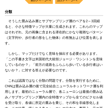
分類
そうした畳み込み層とサブサンプリング層のペアを2～3回経
ると、小さな特徴マップが大量に生成されます。これらのマップ
はそれぞれ、元の画像に含まれる潜在的にかなり複雑なパターン
（文字列や、歩行者の形をした物体）の有無および位置を表しま
す。
しかし、マップだけでなく意味を抽出する必要があります。
「この手書き文字は米国初代大統領ジョージ・ワシントンを意味
しているのか？」「前方の道路をふらふら歩いている歩行者はい
ないか？」に対する答えが必要なのです。
これは認識ではなく分類の問題です。分類を実行するために、
CNNは畳み込み層の後で完全結合ニューラルネットワーク層を利
用します。最初のニューラル層で、各ニューロンは最後の畳み込
み／サブサンプリング層内の全特徴マップから全てのピクセル値
を受け取り、各値に所定の重みを乗じ、その和を非線形化しま