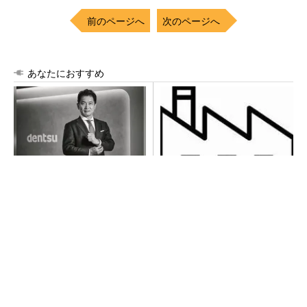
前のページへ
次のページへ
あなたにおすすめ
全員がリーダーシップを発揮
令和8年熊本地震による工場へ
し、自分より優れた人財を育
の影響まとめ
成する
PR(dentsu Japan)
異例ヒット？ 使い勝手にこだわったオムロン
の“オープンな”IO-Linkマスター