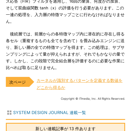
ス応答（FIR）フィルタを適用し、16回の乗算、何度かの加算、
そして双曲線関数 tanh（x）の評価を行う必要があります。この
一連の処理を、入力層の特徴マップごとに行わなければなりませ
ん。
後続層では、前層からの各特徴マップ内に潜在的に存在し得る
各セル（重複するものも全てを含めて）を畳み込みエンジンに送
り、新しい層の全ての特徴マップを得ます。この処理は、サブサ
ンプリングによって量が抑えられますが、それでもかなりの量で
す。しかし、この段階で完全結合層を評価するのに必要な作業に
比べれば取るに足りません。
カーネルが識別するパターンを定義する数値を
どこから得るか
Copyright © ITmedia, Inc. All Rights Reserved.
SYSTEM DESIGN JOURNAL 連載一覧
新しい連載記事が 13 件あります