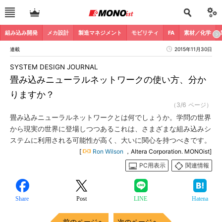
組み込み開発
メカ設計
製造マネジメント
モビリティ
FA
素材／化学
連載
2015年11月30日
SYSTEM DESIGN JOURNAL
畳み込みニューラルネットワークの使い方、分か
りますか？
（3/6 ページ）
畳み込みニューラルネットワークとは何でしょうか。学問の世界
から現実の世界に登場しつつあるこれは、さまざまな組み込みシ
ステムに利用される可能性が高く、大いに関心を持つべきです。
[
Ron Wilson
，Altera Corporation. MONOist]
PC用表示
関連情報
Share
Post
LINE
Hatena
前のページへ
次のページへ