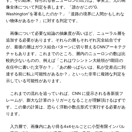
す。その結果、得られる各ニューロンの出力は、事実上、元の画
像全体について判定を表します。「誰かがこの“G.
Washington”を署名したのか？」「道路の境界に人間かもしれな
い物体があるか？」に対する判定です。
画像について必要な結論の抽象度が高いほど、ニューラル層を
追加する必要があります。それらの層もそれぞれ完全結合です
が、最後の層はガウス結合パターンに切り替えるCNNアーキテク
チャもあります。これまでのところ、層内のニューロンの数は比
較的少ないものの、例えば「これはワシントン大統領が1期目の
在任中に書いた文字か？」「あの酔っぱらいは、私が交差点に到
達する前に転ぶ可能性があるか？」といった非常に複雑な判定を
示している可能性があります。
これまでの流れを追っていれば、CNN に提示される各新規フ
レームが、膨大な計算のトリガーとなることが理解頂けるはずで
す。この量の計算は、恐らく浮動小数点形式で実行する必要があ
ります。
入力層で、画像内にあり得る4x4セルごとに小型有限インパル