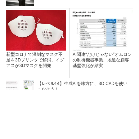
新型コロナで深刻なマスク不
AI関連“だけじゃない”オムロン
足を3Dプリンタで解消、イグ
の制御機器事業、地道な顧客
アスが3Dマスクを開発
基盤強化が結実
【レベル14】生成AIを味方に、3D CADを使い
こなそう！
【西野亮廣】ビジネス書最新刊『北極星 僕た
ちはどう働くか』
PR(FINCHI on GOETHE)