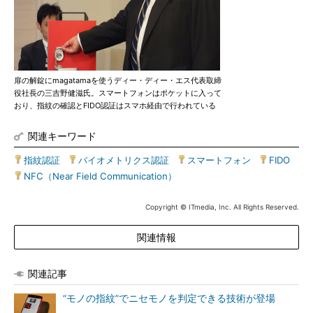
扉の解錠にmagatamaを使うディー・ディー・エス代表取締
役社長の三吉野健滋氏。スマートフォンはポケットに入って
おり、指紋の確認とFIDO認証はスマホ経由で行われている
関連キーワード
指紋認証
|
バイオメトリクス認証
|
スマートフォン
|
FIDO
|
NFC（Near Field Communication）
Copyright © ITmedia, Inc. All Rights Reserved.
関連情報
関連記事
“モノの指紋”でニセモノを判定できる技術が登場