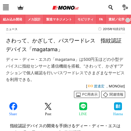
組み込み開発
メカ設計
製造マネジメント
モビリティ
FA
素材／化学
ニュース
2015年10月27日
さわって、かざして、パスワードレス 指紋認証
デバイス「magatama」
ディー・ディー・エスの「magatama」は500円玉ほどの小型デ
バイスに指紋センサーと通信機能を搭載、“さわって、かざす”ア
クションで個人確認を行いパスワードレスでさまざまなサービス
を利用できる。
[
渡邊宏
，MONOist]
PC用表示
関連情報
Share
Post
LINE
Hatena
指紋認証デバイスの開発を手掛けるディー・ディー・エスは