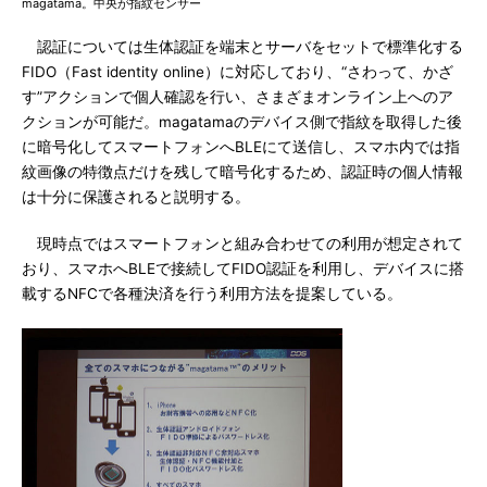
magatama。中央が指紋センサー
認証については生体認証を端末とサーバをセットで標準化する
FIDO（Fast identity online）に対応しており、“さわって、かざ
す”アクションで個人確認を行い、さまざまオンライン上へのア
クションが可能だ。magatamaのデバイス側で指紋を取得した後
に暗号化してスマートフォンへBLEにて送信し、スマホ内では指
紋画像の特徴点だけを残して暗号化するため、認証時の個人情報
は十分に保護されると説明する。
現時点ではスマートフォンと組み合わせての利用が想定されて
おり、スマホへBLEで接続してFIDO認証を利用し、デバイスに搭
載するNFCで各種決済を行う利用方法を提案している。