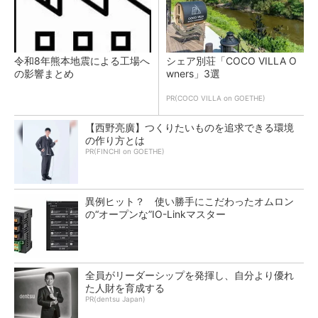
令和8年熊本地震による工場へ
シェア別荘「COCO VILLA O
の影響まとめ
wners」3選
PR(COCO VILLA on GOETHE)
【西野亮廣】つくりたいものを追求できる環境
の作り方とは
PR(FINCHI on GOETHE)
異例ヒット？ 使い勝手にこだわったオムロン
の“オープンな”IO-Linkマスター
全員がリーダーシップを発揮し、自分より優れ
た人財を育成する
PR(dentsu Japan)