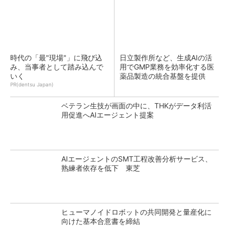
時代の「最"現場"」に飛び込
日立製作所など、生成AIの活
み、当事者として踏み込んで
用でGMP業務を効率化する医
いく
薬品製造の統合基盤を提供
PR(dentsu Japan)
ベテラン生技が画面の中に、THKがデータ利活
用促進へAIエージェント提案
AIエージェントのSMT工程改善分析サービス、
熟練者依存を低下 東芝
ヒューマノイドロボットの共同開発と量産化に
向けた基本合意書を締結