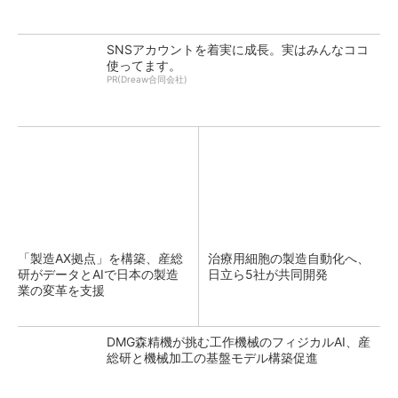
SNSアカウントを着実に成長。実はみんなココ
使ってます。
PR(Dreaw合同会社)
「製造AX拠点」を構築、産総
治療用細胞の製造自動化へ、
研がデータとAIで日本の製造
日立ら5社が共同開発
業の変革を支援
DMG森精機が挑む工作機械のフィジカルAI、産
総研と機械加工の基盤モデル構築促進