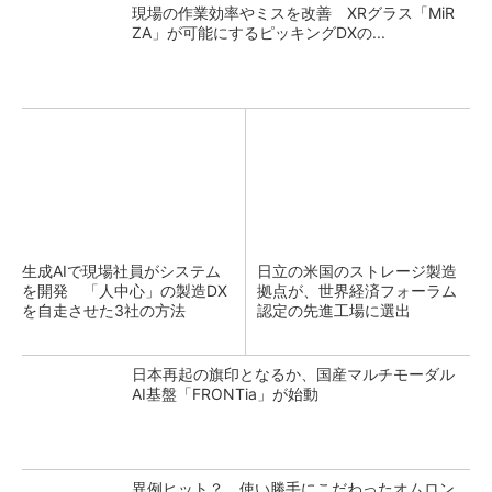
現場の作業効率やミスを改善 XRグラス「MiR
ZA」が可能にするピッキングDXの...
生成AIで現場社員がシステム
日立の米国のストレージ製造
を開発 「人中心」の製造DX
拠点が、世界経済フォーラム
を自走させた3社の方法
認定の先進工場に選出
日本再起の旗印となるか、国産マルチモーダル
AI基盤「FRONTia」が始動
異例ヒット？ 使い勝手にこだわったオムロン