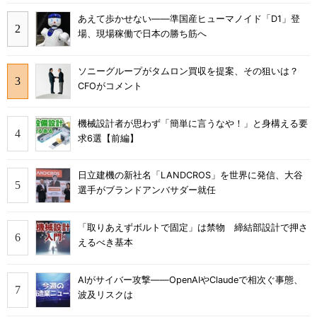
あえて歩かせない――準国産ヒューマノイド「D1」登
場、現場稼働で日本の勝ち筋へ
ソニーグループがタムロン買収を提案、その狙いは？
CFOがコメント
機械設計者が思わず「簡単に言うなや！」と身構える要
求6選【前編】
日立建機の新社名「LANDCROS」を世界に発信、大谷
選手がブランドアンバサダー就任
「取りあえずボルトで固定」は禁物 締結部設計で押さ
えるべき基本
AIがサイバー攻撃――OpenAIやClaudeで相次ぐ事態、
波及リスクは