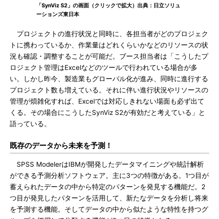
「SynViz S2」の画面（クリックで拡大）出典：日立ソリュ
ーションズ東日本
プロジェクトの進行状況と同時に、各担当者がどのプロジェク
トに携わっているか、作業量はどれくらいかなどのリソースの状
況も確認・調整することが可能だ。ブース担当者は「こうしたプ
ロジェクト管理はExcelなどのツールで行われている場合が多
い。しかし昨今、製造業もグローバル化が進み、同時に進行する
プロジェクト数も増えている。それに伴い進行状況やリソースの
管理が煩雑化すれば、Excelでは対応しきれない場面も必ず出て
くる。その場合にこうしたSynViz S2が有効だと考えている」と
語っている。
既存のデータから未来を予測！
SPSS ModelerはIBMが開発したデータマイニングや統計解析
ができる予測分析ソフトウェア。主に3つの特徴がある。1つ目が
蓄えられたデータの中から特定のパターンを発見する機能だ。2
つ目が発見したパターンを活用して、新たなデータを分析し将来
を予測する機能。そしてデータの中から似たような特性を持つグ