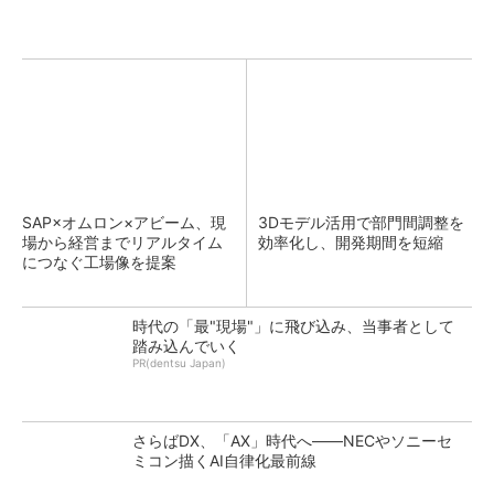
SAP×オムロン×アビーム、現
3Dモデル活用で部門間調整を
場から経営までリアルタイム
効率化し、開発期間を短縮
につなぐ工場像を提案
時代の「最"現場"」に飛び込み、当事者として
踏み込んでいく
PR(dentsu Japan)
さらばDX、「AX」時代へ――NECやソニーセ
ミコン描くAI自律化最前線