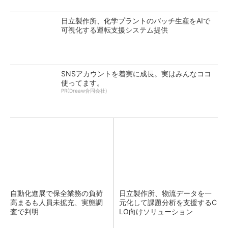
日立製作所、化学プラントのバッチ生産をAIで
可視化する運転支援システム提供
SNSアカウントを着実に成長。実はみんなココ
使ってます。
PR(Dreaw合同会社)
自動化進展で保全業務の負荷
日立製作所、物流データを一
高まるも人員未拡充、実態調
元化して課題分析を支援するC
査で判明
LO向けソリューション