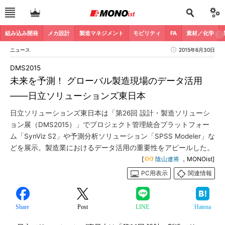
組み込み開発
メカ設計
製造マネジメント
モビリティ
FA
素材／化学
ニュース
2015年6月30日
DMS2015
未来を予測！ グローバル製造現場のデータ活用
――日立ソリューションズ東日本
日立ソリューションズ東日本は「第26回 設計・製造ソリューシ
ョン展（DMS2015）」でプロジェクト管理統合プラットフォー
ム「SynViz S2」や予測分析ソリューション「SPSS Modeler」な
どを展示。製造業におけるデータ活用の重要性をアピールした。
[
陰山遼将
，MONOist]
PC用表示
関連情報
Share
Post
LINE
Hatena