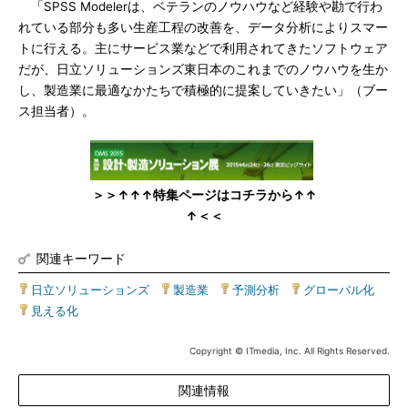
「SPSS Modelerは、ベテランのノウハウなど経験や勘で行わ
れている部分も多い生産工程の改善を、データ分析によりスマー
トに行える。主にサービス業などで利用されてきたソフトウェア
だが、日立ソリューションズ東日本のこれまでのノウハウを生か
し、製造業に最適なかたちで積極的に提案していきたい」（ブー
ス担当者）。
＞＞↑↑↑特集ページはコチラから↑↑
↑＜＜
関連キーワード
日立ソリューションズ
|
製造業
|
予測分析
|
グローバル化
|
見える化
Copyright © ITmedia, Inc. All Rights Reserved.
関連情報